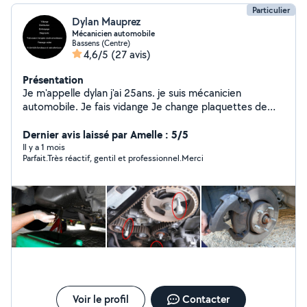
Particulier
Dylan Mauprez
Mécanicien automobile
Bassens (Centre)
4,6/5
(27 avis)
Présentation
Je m'appelle dylan j'ai 25ans. je suis mécanicien
automobile. Je fais vidange Je change plaquettes de
frein avant comme arrivé Amortisseur avant et arrière
Diagnostic avec valise Train avant Distribution
Dernier avis laissé par Amelle : 5/5
Embrayage Je me déplace à domicile ou je suis restée à
Il y a 1 mois
Parfait.Très réactif, gentil et professionnel.Merci
mon domicile pour les travaux. Je suis ouvert à toute
autre demande Mon snapchat personnel: dylan-bdx
Voir le profil
Contacter