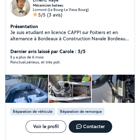
Mécanicien bateau
Lormont (Le Bourg-Le Vieux Bourg)
5/5
(3 avis)
Présentation
Je suis etudiant en licence CAPPI sur Poitiers et en
alternance à Bordeaux à Construction Navale Bordeaux.
Je suis donc souvent disponible sur Bordeaux pour
pouvoir entretenir vos bateaux !
Dernier avis laissé par Carole : 5/5
Il y a plus de 6 mois
Ponctuel,sérieux, et très poli.
Réparation de véhicule
Réparation de remorque
Voir le profil
Contacter