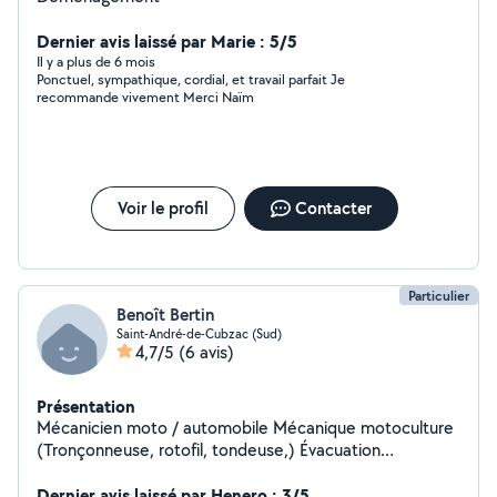
Dernier avis laissé par Marie : 5/5
Il y a plus de 6 mois
Ponctuel, sympathique, cordial, et travail parfait Je
recommande vivement Merci Naïm
Voir le profil
Contacter
Particulier
Benoît Bertin
Saint-André-de-Cubzac (Sud)
4,7/5
(6 avis)
Présentation
Mécanicien moto / automobile Mécanique motoculture
(Tronçonneuse, rotofil, tondeuse,) Évacuation
encombrants Nettoyage moto et automobile
Nettoyage industriel Manutention Entretien espaces
Dernier avis laissé par Henero : 3/5