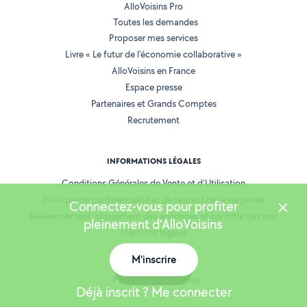
AlloVoisins Pro
Toutes les demandes
Proposer mes services
Livre « Le futur de l'économie collaborative »
AlloVoisins en France
Espace presse
Partenaires et Grands Comptes
Recrutement
INFORMATIONS LÉGALES
Conditions Générales de Vente et d'Utilisation
Politique de confidentialité et de respect de la vie privée
Connectez-vous pour profiter
Référencement, classement des annonces et contrôle des avis
pleinement d'AlloVoisins
Mentions légales
Cookies
M'inscrire
Location de matériel
Carte
Prestation de services
Déjà inscrit ? Me connecter