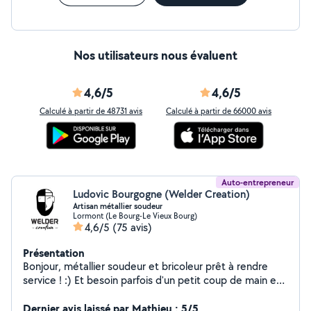
Nos utilisateurs nous évaluent
4,6/5
4,6/5
Calculé à partir de 48731 avis
Calculé à partir de 66000 avis
Auto-entrepreneur
Ludovic Bourgogne (Welder Creation)
Artisan métallier soudeur
Lormont (Le Bourg-Le Vieux Bourg)
4,6/5
(75 avis)
Présentation
Bonjour, métallier soudeur et bricoleur prêt à rendre
service ! :) Et besoin parfois d'un petit coup de main en
retour dans la joie et la bonne humeur ! Métallerie /
soudure : - réparations sur-mesure - fabrication de
Dernier avis laissé par Mathieu : 5/5