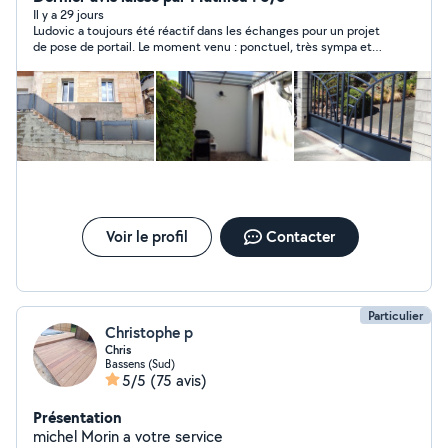
mobilier et structures - pose d'ouvrages métalliques
Il y a 29 jours
Ludovic a toujours été réactif dans les échanges pour un projet
de pose de portail. Le moment venu : ponctuel, très sympa et
pose impeccable. Merci
Voir le profil
Contacter
Particulier
Christophe p
Chris
Bassens (Sud)
5/5
(75 avis)
Présentation
michel Morin a votre service