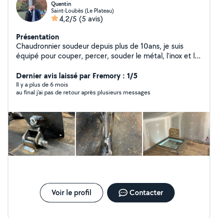
Quentin
Saint-Loubès (Le Plateau)
4,2/5
(5 avis)
Présentation
Chaudronnier soudeur depuis plus de 10ans, je suis
équipé pour couper, percer, souder le métal, l'inox et le
titane, mise en plan sur ordinateur Je propose aussi mes
services pour tondre débroussailler, poser du placo,
Dernier avis laissé par Fremory : 1/5
manutention, transports, couper des arbres, enlever
Il y a plus de 6 mois
au final j'ai pas de retour après plusieurs messages
des souches, mécanique voiture et moto Possibilité de
louer du matériel, poste à souder semi arc ou tig,
meuleuse, tire-fort 4t, tronçonneuse, tondeuse,
débroussailleuse, coupe bordure, broyeur de végétaux
Voir le profil
Contacter