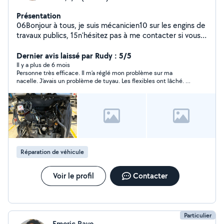
Présentation
06Bonjour à tous, je suis mécanicien10 sur les engins de
travaux publics, 15n'hésitez pas à me contacter si vous
89souhaitez effectuer l'entretien de vos véhicules ou
21effectuer des réparations. Je possède également une
Dernier avis laissé par Rudy : 5/5
valise diagnostic, je propose le passage de valise pour
Il y a plus de 6 mois
Personne très efficace. Il m’a réglé mon problème sur ma
30 euros , donc n'hésitez pas à me contacter
nacelle. J’avais un problème de tuyau. Les flexibles ont lâché. Il
m’aide à remplacer. Je suis très satisfait. Le véhicule
fonctionne. Personne a recommandé très fortement.
Cordialement.
Réparation de véhicule
Voir le profil
Contacter
Particulier
Emeric Raye