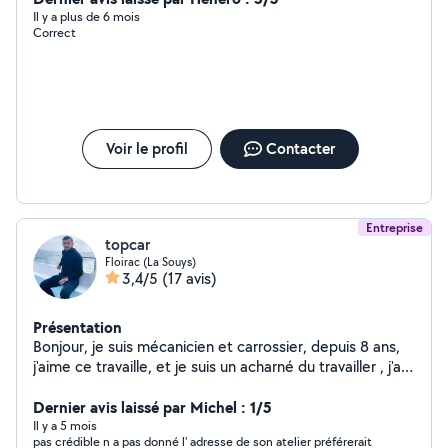
verts Couper et fendre du bois Bricoleur
Il y a plus de 6 mois
Correct
Voir le profil
Contacter
Entreprise
topcar
Floirac (La Souys)
3,4/5
(17 avis)
Présentation
Bonjour, je suis mécanicien et carrossier, depuis 8 ans,
j'aime ce travaille, et je suis un acharné du travailler , j'ai
aussi un service de nettoyage pour plus d'info n'hésiter a
me contacter. Tel:
Dernier avis laissé par Michel : 1/5
Il y a 5 mois
pas crédible n a pas donné l' adresse de son atelier préférerait