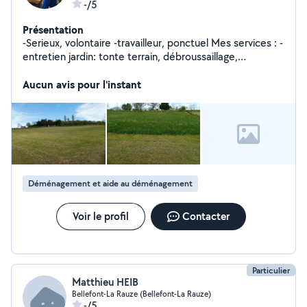
-/5
Présentation
-Serieux, volontaire -travailleur, ponctuel Mes services : -
entretien jardin: tonte terrain, débroussaillage,
plantation,... -Demenagement -Vide garage, cave,
grange
Aucun avis pour l'instant
Déménagement et aide au déménagement
Voir le profil
Contacter
Particulier
Matthieu HEIB
Bellefont-La Rauze (Bellefont-La Rauze)
-/5