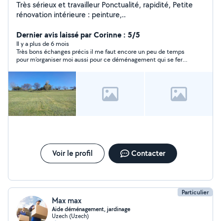
Très sérieux et travailleur Ponctualité, rapidité, Petite
rénovation intérieure : peinture,..
Dernier avis laissé par Corinne : 5/5
Il y a plus de 6 mois
Très bons échanges précis il me faut encore un peu de temps
pour m’organiser moi aussi pour ce déménagement qui se fera
en plusieurs fois Vous avez un grand véhicule c’est un + pour
moi même pour aller de Flaujac à Flaujac !!! Merci bonne
journée CC
Voir le profil
Contacter
Particulier
Max max
Aide déménagement, jardinage
Uzech (Uzech)