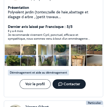
Présentation
Polyvalent jardin (tontes,taille de haie,abattage et
élagage d arbre ,.)petit travaux
maçonnerie,peinture,aide au déménagement ou
aménagement,montage meuble,j étudi toute
Dernier avis laissé par Francisque : 5/5
proposition de taches .
Il y a 4 mois
Je recommande vivement Cyril, ponctuel, efficace et
sympathique, nous sommes venu à bout d'un emménagement
de 50 M3 en 2 heures!
Déménagement et aide au déménagement
Voir le profil
Contacter
Particulier
Jérome Gibert