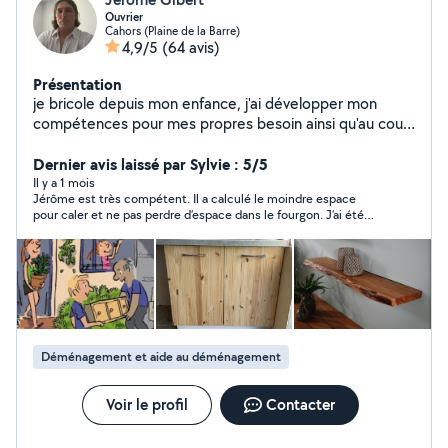
Ouvrier
Cahors (Plaine de la Barre)
4,9/5
(64 avis)
Présentation
je bricole depuis mon enfance, j'ai développer mon
compétences pour mes propres besoin ainsi qu'au cour
de ma vie professionnel. je suis capable de réaliser la
Dernier avis laissé par Sylvie : 5/5
plupart des travaux d'intérieur et de d'extérieur.
Il y a 1 mois
Jérôme est très compétent. Il a calculé le moindre espace
pour caler et ne pas perdre d’espace dans le fourgon. J’ai été
ravie de son travail professionnel , de son calme et politesse.,
sympathie, très soigneux. Je le recommande vivement. C’était
parfait . De bons conseils 👍
Déménagement et aide au déménagement
Voir le profil
Contacter