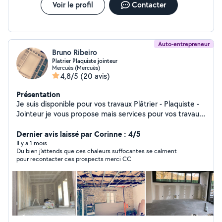
Voir le profil
Contacter
Auto-entrepreneur
Bruno Ribeiro
Platrier Plaquiste jointeur
Mercuès (Mercuès)
4,8/5
(20 avis)
Présentation
Je suis disponible pour vos travaux Plâtrier - Plaquiste -
Jointeur je vous propose mais services pour vos travaux
intérieurs neuf / rénovation Enduits murs et plafonds
Placo ( plafond / doublage / cloison / isolation Joints
Dernier avis laissé par Corinne : 4/5
Plâtreries ( plâtre à l'ancienne / montages de cloisons
Il y a 1 mois
Du bien j’attends que ces chaleurs suffocantes se calment
brique Démolitions J'espère vous aider dans vos projets
pour recontacter ces prospects merci CC
hésitez pas je suis à votre écoute pour vos projets
photos de chantier réaliser sur demande