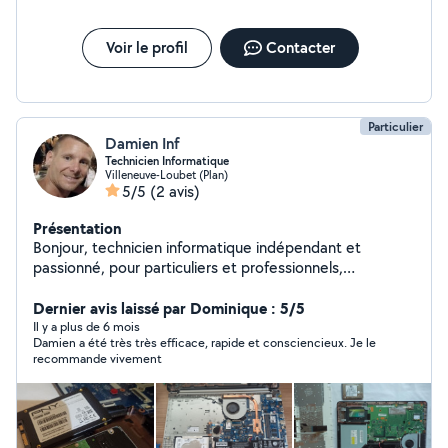
Voir le profil
Contacter
Particulier
Damien Inf
Technicien Informatique
Villeneuve-Loubet (Plan)
5/5
(2 avis)
Présentation
Bonjour, technicien informatique indépendant et
passionné, pour particuliers et professionnels,
également spécialisé en monétique et déploiements, je
répare ou/et mets à jour votre ordinateur à domicile ou
Dernier avis laissé par Dominique : 5/5
à l'atelier et peut procéder à l'installation de vos
Il y a plus de 6 mois
Damien a été très très efficace, rapide et consciencieux. Je le
périphériques, BOX internet, TV, etc... Possibilité cours
recommande vivement
et initiation sur R.D.V.