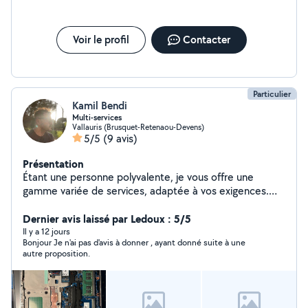
Voir le profil
Contacter
Particulier
Kamil Bendi
Multi-services
Vallauris (Brusquet-Retenaou-Devens)
5/5
(9 avis)
Présentation
Étant une personne polyvalente, je vous offre une
gamme variée de services, adaptée à vos exigences.
Que ce soit pour un dépannage informatique, une
assistance, du soutien scolaire, une livraison, une
Dernier avis laissé par Ledoux : 5/5
réparation, du jardinage ou de l'entretien piscine, je
Il y a 12 jours
Bonjour Je n'ai pas d'avis à donner , ayant donné suite à une
saurai faire preuve de rigueur et de sérieux pour vous
autre proposition.
aider et vous simplifier le quotidien. N'hésitez pas à me
contacter, je serai ravi de pouvoir vous apporter mon
aide. À bientôt. Kamil.