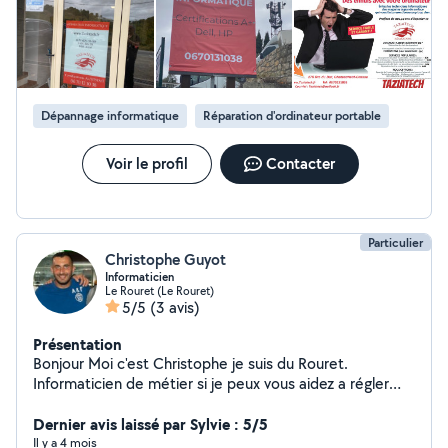
Dépannage informatique
Réparation d'ordinateur portable
Voir le profil
Contacter
Particulier
Christophe Guyot
Informaticien
Le Rouret (Le Rouret)
5/5
(3 avis)
Présentation
Bonjour Moi c'est Christophe je suis du Rouret.
Informaticien de métier si je peux vous aidez a régler
vos soucis c'est avec grand plaisir. N'hésitez pas à me
contacter.
Dernier avis laissé par Sylvie : 5/5
Il y a 4 mois