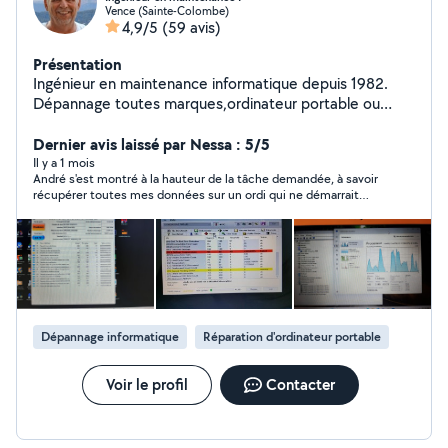
Vence (Sainte-Colombe)
4,9/5
(59 avis)
Présentation
Ingénieur en maintenance informatique depuis 1982.
Dépannage toutes marques,ordinateur portable ou
tour, récupération de données ,suppression de virus et
transfert de cassette vhs ,8mm ou mini dv sur
Dernier avis laissé par Nessa : 5/5
disque.Mes anciens clients Thales,Banque de france.
Il y a 1 mois
André s'est montré à la hauteur de la tâche demandée, à savoir
récupérer toutes mes données sur un ordi qui ne démarrait
plus. Il a été très méticuleux et m'a informé tout au long de
l'opération, qui n'a pas été une mince affaire. Résultat il a sauvé
toutes mes données et me les a mises sur un disque dur.
Merci André. Je recommande vivement ses services.
Dépannage informatique
Réparation d'ordinateur portable
Voir le profil
Contacter