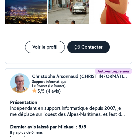
Voir le profil
Contacter
Auto-entrepreneur
Christophe Arsonnaud (CHRIST INFORMATIQUE ET GENEALOGIE)
Support informatique
Le Rouret (Le Rouret)
5/5
(4 avis)
Présentation
Indépendant en support informatique depuis 2007, je
me déplace sur l'ouest des Alpes-Maritimes, et l'est du
Var. Installation, migration, configuration, virus,
optimisation ... Sur Windows, Mac et Android
Dernier avis laissé par Mickael : 5/5
Configuration Wifi, aide avant l'arrivée de la fibre
Il y a plus de 6 mois