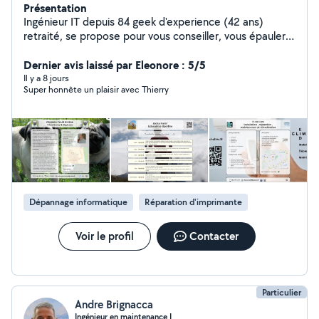
Présentation
Ingénieur IT depuis 84 geek d'experience (42 ans)
retraité, se propose pour vous conseiller, vous épauler ,
pour dépanner réparer vos équipements ou votre
réseau domestique .Bref vous aider dans toutes les
Dernier avis laissé par Eleonore : 5/5
matières technologiques : informatique , télé
Il y a 8 jours
Super honnête un plaisir avec Thierry
connectée, wifi cpl réseau domestique imprimantes,
smartphone, sites web , fiche Google business (depuis
94 soit 32 ans), prodigue également un cours de
vulgarisation de l'informatique en 10h adaptable à tout
niveau
Dépannage informatique
Réparation d'imprimante
Voir le profil
Contacter
Particulier
Andre Brignacca
Ingénieur en maintenance I