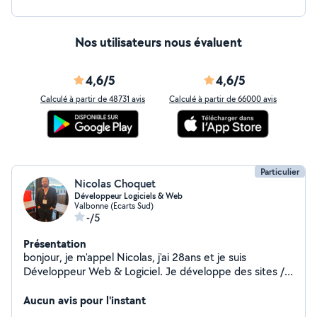
Nos utilisateurs nous évaluent
4,6/5
4,6/5
Calculé à partir de 48731 avis
Calculé à partir de 66000 avis
Particulier
Nicolas Choquet
Développeur Logiciels & Web
Valbonne (Ecarts Sud)
-/5
Présentation
bonjour, je m'appel Nicolas, j'ai 28ans et je suis
Développeur Web & Logiciel. Je développe des sites /
applications web milti plate-formes et des applications
se bureau, mobiles et tablettes.
Aucun avis pour l'instant