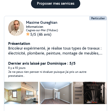
Proposer mes services
Particulier
Maxime Gureghian
Informaticien
Cagnes-sur-Mer (l'Hubac)
5/5
(46 avis)
Présentation
Bricoleur expérimenté, je réalise tous types de travaux :
électricité, plomberie, peinture, montage de meubles,
et plus encore. Polyvalent et réactif, j'assure des
prestations de qualité. N'hésitez pas à me contacter
Dernier avis laissé par Dominique : 5/5
pour vos besoins !
Il y a 10 jours
Je ne peux rien penser ni évaluer puisque j'ai pris un autre
prestataire..