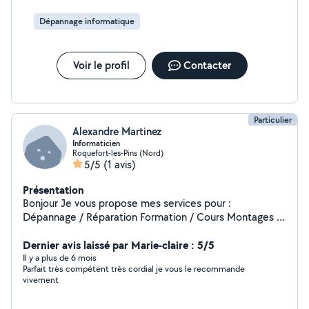
Dépannage informatique
Voir le profil
Contacter
Particulier
Alexandre Martinez
Informaticien
Roquefort-les-Pins (Nord)
5/5
(1 avis)
Présentation
Bonjour Je vous propose mes services pour :
Dépannage / Réparation Formation / Cours Montages /
mise en route Installation logiciel Windows ou Mac Au
plaisir d être là pour vous aidez .
Dernier avis laissé par Marie-claire : 5/5
Il y a plus de 6 mois
Parfait très compétent très cordial je vous le recommande
vivement