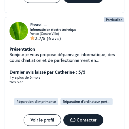
objectif est de vous apporter des solutions efficaces et
durables, en toute transparence.
Particulier
Pascal ...
Informaticien électrotechnique
Vence (Centre Ville)
3,7/5
(6 avis)
Présentation
Bonjour je vous propose dépannage informatique, des
cours d'initiation et de perfectionnement en
informatique et bureautique de façon conviviale en
fonction de vos besoins.
Dernier avis laissé par Catherine : 5/5
Il y a plus de 6 mois
très bien
Réparation d'imprimante
Réparation d'ordinateur portable
Voir le profil
Contacter