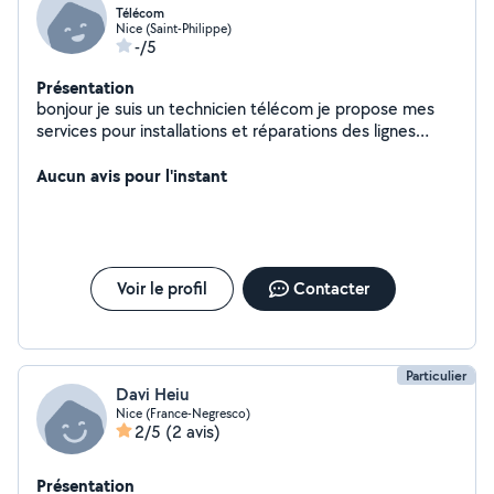
Télécom
Nice (Saint-Philippe)
-/5
Présentation
bonjour je suis un technicien télécom je propose mes
services pour installations et réparations des lignes
internet fibre et ADSL , mise en place des box et borne
wifi
Aucun avis pour l'instant
Voir le profil
Contacter
Particulier
Davi Heiu
Nice (France-Negresco)
2/5
(2 avis)
Présentation