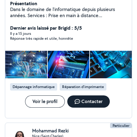
Présentation
Dans le domaine de l'informatique depuis plusieurs
années. Services : Prise en main à distance
Déplacement sur place Diagnostic et dépannage
Problèmes réseaux (internet, wifi) Imprimante
Dernier avis laissé par Brigid : 5/5
Ordinateur fixe et portable (Windows / Mac) Levée de
Il y a 15 jours
Réponse très rapide et utile, honnête
doute et nettoyage en cas d'intrusion (virus,
ransomware, spyware) Mises à jour Systèmes et
application Sécurisation du réseau et des équipements
connectés Formation concernant la bonne utilisation
des équipements (ordinateur, imprimante, logiciels)
Activation de la suite office 365 Pourquoi me choisir :
Prix clair Intervention rapide Solution adaptée selon la
problématique rencontrée
Dépannage informatique
Réparation d'imprimante
Voir le profil
Contacter
Particulier
Mohammad Rezki
Nice (Saint-Charles)