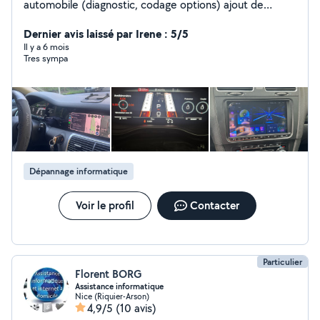
automobile (diagnostic, codage options) ajout de
CarPlay et l'informatique. Spécialiste Apple. Possibilité
de me déplacer dans le 06 : Nice, Antibes, Cannes,
Dernier avis laissé par Irene : 5/5
Cagnes sur Mer, Villeneuve Loubet, Saint Laurent du Var,
Il y a 6 mois
Tres sympa
Monaco
Dépannage informatique
Voir le profil
Contacter
Particulier
Florent BORG
Assistance informatique
Nice (Riquier-Arson)
4,9/5
(10 avis)