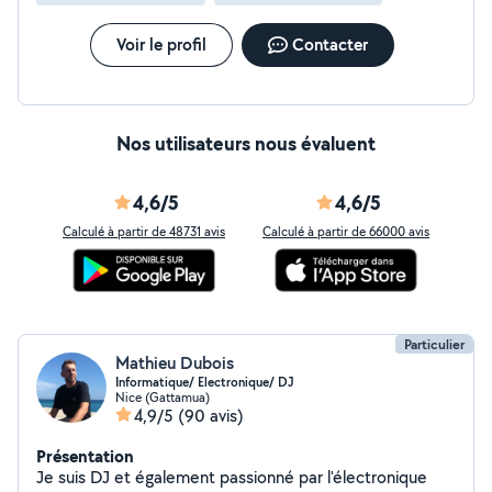
dépannage (TNT, satellite). Électroménager : Diagnostic
et réparation de pannes électroniques. Je privilégie
Voir le profil
Contacter
toujours la réparation durable au remplacement
systématique. N'hésitez pas à me contacter pour un
diagnostic ! A bientôt
Nos utilisateurs nous évaluent
4,6/5
4,6/5
Calculé à partir de 48731 avis
Calculé à partir de 66000 avis
Particulier
Mathieu Dubois
Informatique/ Electronique/ DJ
Nice (Gattamua)
4,9/5
(90 avis)
Présentation
Je suis DJ et également passionné par l'électronique