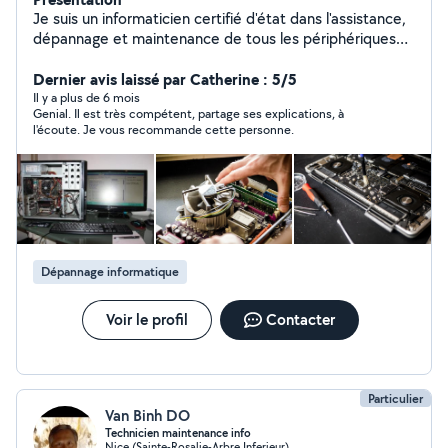
Je suis un informaticien certifié d'état dans l'assistance,
dépannage et maintenance de tous les périphériques
informatiques.
***************************************************************
Dernier avis laissé par Catherine : 5/5
************************************* Dépannage /
Il y a plus de 6 mois
Genial. Il est très compétent, partage ses explications, à
Assistance / Cours /Hardware / Software / Formatage /
l'écoute. Je vous recommande cette personne.
Installation / Nettoyage / Récupération de données /
Montage PC / Conseils /
***************************************************************
************************************* En tant qu'auteur -
compositeur et arrangeur (membre de la SACEM), je
dispense également des cours de piano et de danses
latines (salsa porto, salsa cubaine et bachata).
Dépannage informatique
Voir le profil
Contacter
Particulier
Van Binh DO
Technicien maintenance info
Nice (Sainte-Rosalie-Arbre Inferieur)