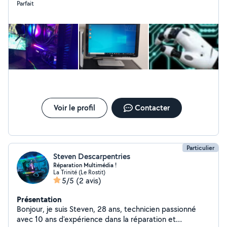
Parfait
depannagesinformatiques06 ( ajouter arobase point
com ) Numéro : sur la banderole de mon profil. Merci.
___________________________________________________ Bonus :
Diagnostic gratuit. si nécessaire.
___________________________________________________
Voir le profil
Contacter
Particulier
Steven Descarpentries
Réparation Multimédia !
La Trinité (Le Rostit)
5/5
(2 avis)
Présentation
Bonjour, je suis Steven, 28 ans, technicien passionné
avec 10 ans d'expérience dans la réparation et