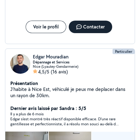
Voir le profil
Contacter
Particulier
Edgar Mouradian
Dépannage et Services
Nice (Lyautey-Gendarmerie)
4,5/5
(16 avis)
Présentation
J'habite à Nice Est, véhiculé je peux me deplacer dans
un rayon de 30km.
Dernier avis laissé par Sandra : 5/5
Il y a plus de 6 mois
Edgar s'est montré très réactif disponible efficace. D'une rare
gentillesse et perfectionniste, il a résolu mon souci au-delà de
mes espérances. la communication est facile et fluide. je le
recontacterai avec grand plaisir en plus ses tarifs sont plus
qu'honnetes. un grand merci Edgar.