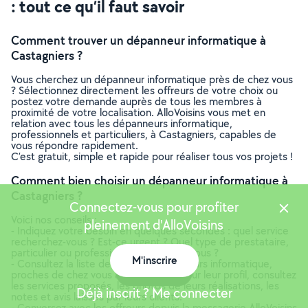
: tout ce qu’il faut savoir
Comment trouver un dépanneur informatique à
Castagniers ?
Vous cherchez un dépanneur informatique près de chez vous
? Sélectionnez directement les offreurs de votre choix ou
postez votre demande auprès de tous les membres à
proximité de votre localisation. AlloVoisins vous met en
relation avec tous les dépanneurs informatique,
professionnels et particuliers, à Castagniers, capables de
vous répondre rapidement.
C’est gratuit, simple et rapide pour réaliser tous vos projets !
Comment bien choisir un dépanneur informatique à
Castagniers ?
Connectez-vous pour profiter
Voici nos conseils :
pleinement d'AlloVoisins
- Indiquez votre besoin en quelques secondes : quel service
recherchez-vous ? Est-ce urgent ? Quel type de prestataire,
particulier ou professionnel, souhaitez-vous ?
M'inscrire
- Consultez la liste de tous les dépanneurs informatique,
Carte
proches de chez vous à Castagniers ! Sur leur profil, consultez
les services proposés, les photos de leurs réalisations, les
Déjà inscrit ? Me connecter
notes et avis laissés par leurs clients.
- Conversez avec les offreurs depuis la messagerie AlloVoisins