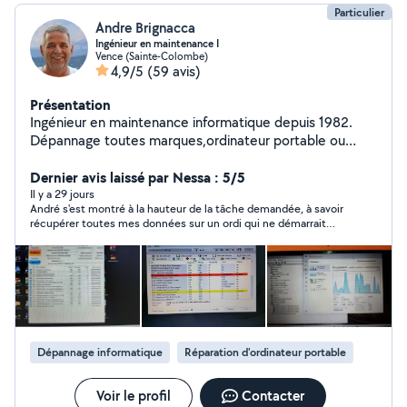
https://www.techinfotuto
Particulier
Andre Brignacca
Ingénieur en maintenance I
Vence (Sainte-Colombe)
4,9/5
(59 avis)
Présentation
Ingénieur en maintenance informatique depuis 1982.
Dépannage toutes marques,ordinateur portable ou
tour, récupération de données ,suppression de virus et
transfert de cassette vhs ,8mm ou mini dv sur
Dernier avis laissé par Nessa : 5/5
disque.Mes anciens clients Thales,Banque de france.
Il y a 29 jours
André s'est montré à la hauteur de la tâche demandée, à savoir
récupérer toutes mes données sur un ordi qui ne démarrait
plus. Il a été très méticuleux et m'a informé tout au long de
l'opération, qui n'a pas été une mince affaire. Résultat il a sauvé
toutes mes données et me les a mises sur un disque dur.
Merci André. Je recommande vivement ses services.
Dépannage informatique
Réparation d'ordinateur portable
Voir le profil
Contacter