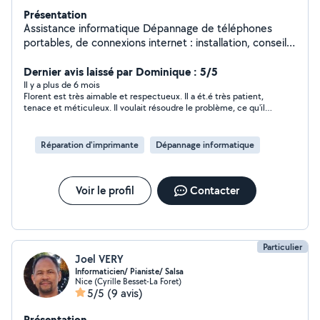
Présentation
Assistance informatique Dépannage de téléphones
portables, de connexions internet : installation, conseil
Prise en main à distance, assistance, formation
informatique Dépannage réseau Expérience en
Dernier avis laissé par Dominique : 5/5
assistance informatique et télécom en centre d'appel
Il y a plus de 6 mois
Florent est très aimable et respectueux. Il a ét.é très patient,
technique chez Bouygues Telecom Conseiller Wefix
tenace et méticuleux. Il voulait résoudre le problème, ce qu'il a
chez Fnac 2 ans d'hotline informatique chez Oracle
fait . Une bonne analyse de la situation et de bons conseils. Et
ses tarifs sont très raisonnables.
Réparation d'imprimante
Dépannage informatique
Voir le profil
Contacter
Particulier
Joel VERY
Informaticien/ Pianiste/ Salsa
Nice (Cyrille Besset-La Foret)
5/5
(9 avis)
Présentation