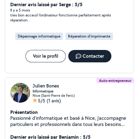
Dernier avis laissé par Serge : 5/5
Il y a 5 mois
tres bon acceuil l'ordinateur fonctionne parfaitement aprés
réparation .
Dépannage informatique
Réparation d'imprimante
Voir le profil
Contacter
Auto-entrepreneur
Julien Bones
Informatique
Nice (Saint-Pierre de Feric)
5/5
(1 avis)
Présentation
Passionné d'informatique et basé à Nice, j'accompagne
particuliers et professionnels dans tous leurs besoins
numériques : dépannage PC/Mac, installation et mise en
service de vos équipements, récupération de données,
Dernier avis laissé par Benjamin : 5/5