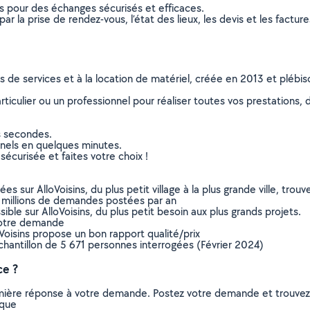
ns pour des échanges sécurisés et efficaces.
r la prise de rendez-vous, l’état des lieux, les devis et les facture
ns de services et à la location de matériel, créée en 2013 et plébi
culier ou un professionnel pour réaliser toutes vos prestations, d
s secondes.
nnels en quelques minutes.
sécurisée et faites votre choix !
sur AlloVoisins, du plus petit village à la plus grande ville, tro
 millions de demandes postées par an
ible sur AlloVoisins, du plus petit besoin aux plus grands projets.
votre demande
oVoisins propose un bon rapport qualité/prix
chantillon de 5 671 personnes interrogées (Février 2024)
ce ?
remière réponse à votre demande. Postez votre demande et trouve
ique