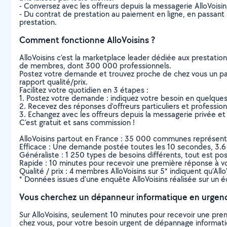
- Conversez avec les offreurs depuis la messagerie AlloVoisi
- Du contrat de prestation au paiement en ligne, en passant pa
prestation.
Comment fonctionne AlloVoisins ?
AlloVoisins c’est la marketplace leader dédiée aux prestatio
de membres, dont 300 000 professionnels.
Postez votre demande et trouvez proche de chez vous un parti
rapport qualité/prix.
Facilitez votre quotidien en 3 étapes :
1. Postez votre demande : indiquez votre besoin en quelque
2. Recevez des réponses d’offreurs particuliers et professio
3. Echangez avec les offreurs depuis la messagerie privée et 
C’est gratuit et sans commission !
AlloVoisins partout en France : 35 000 communes représentées 
Efficace : Une demande postée toutes les 10 secondes, 3.6
Généraliste : 1 250 types de besoins différents, tout est poss
Rapide : 10 minutes pour recevoir une première réponse à 
Qualité / prix : 4 membres AlloVoisins sur 5* indiquent qu’All
* Données issues d’une enquête AlloVoisins réalisée sur un é
Vous cherchez un dépanneur informatique en urgen
Sur AlloVoisins, seulement 10 minutes pour recevoir une p
chez vous, pour votre besoin urgent de dépannage informat