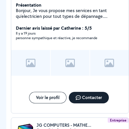
Présentation
Bonjour, Je vous propose mes services en tant
qu'electricien pour tout types de dépannage.
Installation de Climatisations. Dépannage informatique.
Bricoleur dans l'âme je pourrais vous rendre pas mal de
Dernier avis laissé par Catherine : 5/5
services. N'hesitez pas !
Il y a 19 jours
personne sympathique et réactive, je recommande
Voir le profil
Contacter
Entreprise
JG COMPUTERS - MATHEO MOTORS