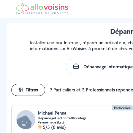
Dépann
Installer une box Internet, réparer un ordinateur, 
informaticiens sur AlloVoisins à proximité de chez v
Filtres
7 Particuliers et 3 Professionnels répond
Particulier
Michael Penna
DepannageElectricité/Bricolage
Peymeinade (Est)
5/5
(8 avis)