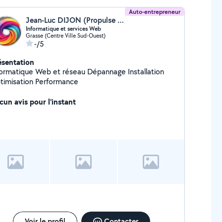
Auto-entrepreneur
Jean-Luc DIJON (Propulse Media Creation)
Informatique et services Web
Grasse (Centre Ville Sud-Ouest)
-/5
ésentation
matique Web et réseau Dépannage Installation
timisation Performance
cun avis pour l'instant
Voir le profil
Contacter