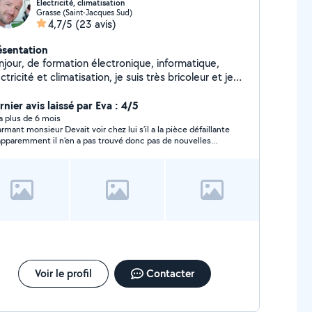
Électricité, climatisation
Grasse (Saint-Jacques Sud)
4,7/5
(23 avis)
ésentation
njour, de formation électronique, informatique,
ctricité et climatisation, je suis très bricoleur et je
ai ravi de venir vous aider :-)
nier avis laissé par Eva : 4/5
y a plus de 6 mois
nsieur Devait voir chez lui s’il a la pièce défaillante
apparemment il n’en a pas trouvé donc pas de nouvelles
pour l’instant Je continue de chercher
Voir le profil
Contacter