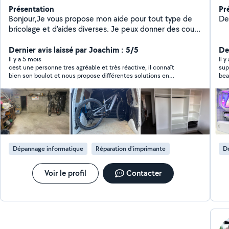
Présentation
Pr
Bonjour,Je vous propose mon aide pour tout type de
Des
bricolage et d'aides diverses. Je peux donner des cours
d'informatique sur Mac et PC, effectuer des
dépannages et récupérer des données. Cordialement
Dernier avis laissé par Joachim : 5/5
De
Il y a 5 mois
Il 
cest une personne tres agréable et très réactive, il connaît
sup
bien son boulot et nous propose différentes solutions en
bea
fonction de nos finances et autres , j'avais 1 disque dur a
remplacer et réinstaller Windows11 ,il ma entièrement nettoyer
l'intérieur du pc , je vous le recommande fortement
Dépannage informatique
Réparation d'imprimante
D
Voir le profil
Contacter