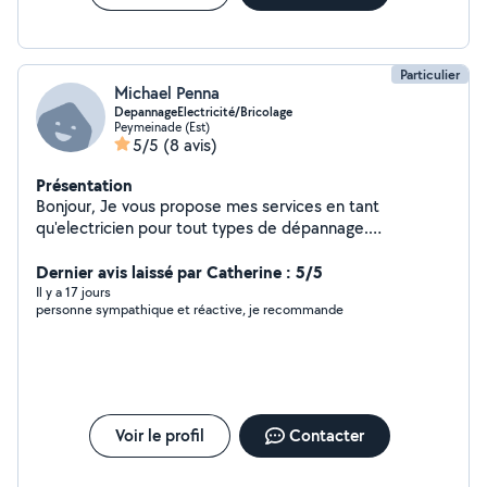
objectif est de vous apporter des solutions efficaces et
durables, en toute transparence.
Particulier
Michael Penna
DepannageElectricité/Bricolage
Peymeinade (Est)
5/5
(8 avis)
Présentation
Bonjour, Je vous propose mes services en tant
qu'electricien pour tout types de dépannage.
Installation de Climatisations. Dépannage informatique.
Bricoleur dans l'âme je pourrais vous rendre pas mal de
Dernier avis laissé par Catherine : 5/5
services. N'hesitez pas !
Il y a 17 jours
personne sympathique et réactive, je recommande
Voir le profil
Contacter