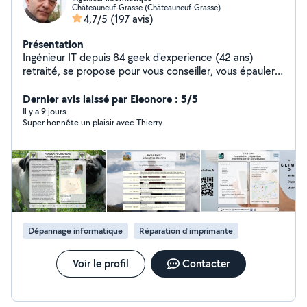
Châteauneuf-Grasse (Châteauneuf-Grasse)
4,7/5
(197 avis)
Présentation
Ingénieur IT depuis 84 geek d'experience (42 ans)
retraité, se propose pour vous conseiller, vous épauler ,
pour dépanner réparer vos équipements ou votre
réseau domestique .Bref vous aider dans toutes les
Dernier avis laissé par Eleonore : 5/5
matières technologiques : informatique , télé
Il y a 9 jours
Super honnête un plaisir avec Thierry
connectée, wifi cpl réseau domestique imprimantes,
smartphone, sites web , fiche Google business (depuis
94 soit 32 ans), prodigue également un cours de
vulgarisation de l'informatique en 10h adaptable à tout
niveau
Dépannage informatique
Réparation d'imprimante
Voir le profil
Contacter