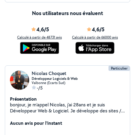
Nos utilisateurs nous évaluent
4,6/5
4,6/5
Calculé à partir de 48731 avis
Calculé à partir de 66000 avis
Particulier
Nicolas Choquet
Développeur Logiciels & Web
Valbonne (Ecarts Sud)
-/5
Présentation
bonjour, je m'appel Nicolas, j'ai 28ans et je suis
Développeur Web & Logiciel. Je développe des sites /
applications web milti plate-formes et des applications
se bureau, mobiles et tablettes.
Aucun avis pour l'instant