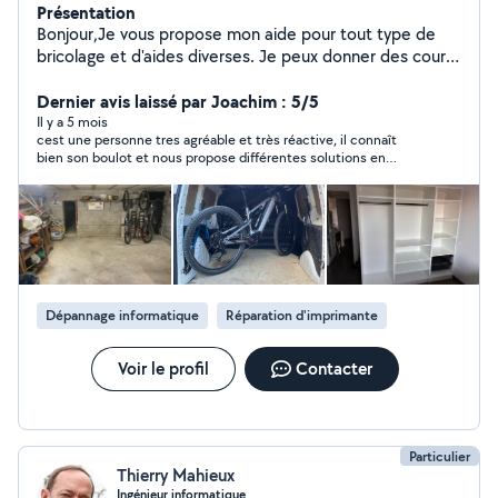
Présentation
Bonjour,Je vous propose mon aide pour tout type de
bricolage et d'aides diverses. Je peux donner des cours
d'informatique sur Mac et PC, effectuer des
dépannages et récupérer des données. Cordialement
Dernier avis laissé par Joachim : 5/5
Il y a 5 mois
cest une personne tres agréable et très réactive, il connaît
bien son boulot et nous propose différentes solutions en
fonction de nos finances et autres , j'avais 1 disque dur a
remplacer et réinstaller Windows11 ,il ma entièrement nettoyer
l'intérieur du pc , je vous le recommande fortement
Dépannage informatique
Réparation d'imprimante
Voir le profil
Contacter
Particulier
Thierry Mahieux
Ingénieur informatique