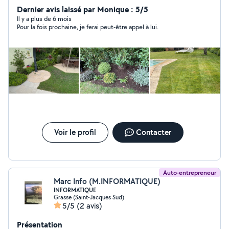
d'expérience professionnelle dans le domaine du
Dernier avis laissé par Monique : 5/5
bricolage. Mes compétences sont diverses et variées et
Il y a plus de 6 mois
Pour la fois prochaine, je ferai peut-être appel à lui.
incluent le jardinage la mécanique , la peinture, le
montage de meubles, la plomberie , le placoplatre.
Aussi, étant informaticien de formation je dispose d'un
niveau Bac +3. Je suis de nature sérieux et ponctuel
dans mon travail, et mes tarifs sont raisonnables. Pour
tout besoin de service d'intérieur ou extérieur, n'hésitez
pas à me contacter.
Voir le profil
Contacter
Auto-entrepreneur
Marc Info (M.INFORMATIQUE)
INFORMATIQUE
Grasse (Saint-Jacques Sud)
5/5
(2 avis)
Présentation