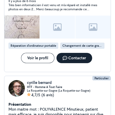
développement d'interface informatique .
Il y a plus de 6 mois
Très bien informaticien il est venu et m'a réparé et installé mes
Jepeuxegalementoptimisetvotreordinateurouchercher
photos en deux 2... Merci beaucoup je recommande ce
lesoogicielsoptimalesaubonfonctionnement de votre
Monsieur 5 étoiles.
entreprise.
Réparation d'ordinateur portable
Changement de carte graphique
Voir le profil
Contacter
Particulier
cyrille bernard
HTF - Homme A Tout Faire
La Roquette-sur-Siagne (La Roquette-sur-Siagne)
4,7/5
(6 avis)
Présentation
Mon maitre mot : POLYVALENCE Minutieux, patient
mais efficace, je suis disponible pour intervenir sur divers