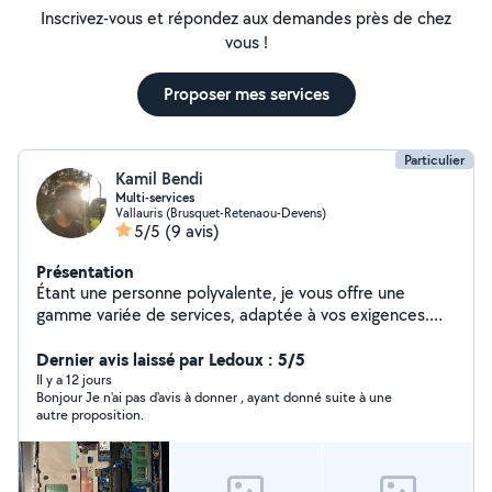
Inscrivez-vous et répondez aux demandes près de chez
vous !
Proposer mes services
Particulier
Kamil Bendi
Multi-services
Vallauris (Brusquet-Retenaou-Devens)
5/5
(9 avis)
Présentation
Étant une personne polyvalente, je vous offre une
gamme variée de services, adaptée à vos exigences.
Que ce soit pour un dépannage informatique, une
assistance, du soutien scolaire, une livraison, une
Dernier avis laissé par Ledoux : 5/5
réparation, du jardinage ou de l'entretien piscine, je
Il y a 12 jours
Bonjour Je n'ai pas d'avis à donner , ayant donné suite à une
saurai faire preuve de rigueur et de sérieux pour vous
autre proposition.
aider et vous simplifier le quotidien. N'hésitez pas à me
contacter, je serai ravi de pouvoir vous apporter mon
aide. À bientôt. Kamil.