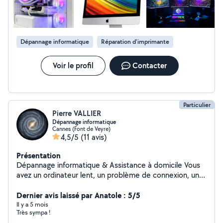
Dépannage informatique
Réparation d'imprimante
Voir le profil
Contacter
Particulier
Pierre VALLIER
Dépannage informatique
Cannes (Font de Veyre)
4,5/5
(11 avis)
Présentation
Dépannage informatique & Assistance à domicile Vous
avez un ordinateur lent, un problème de connexion, un
virus, ou simplement besoin d'aide pour installer ou
configurer votre matériel ? Je suis là pour vous aider,
Dernier avis laissé par Anatole : 5/5
rapidement et avec pédagogie. Services proposés : -
Il y a 5 mois
Très sympa !
Prolongation du support de Windows 10 - Réparation et