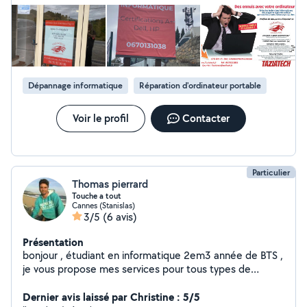
Dépannage informatique
Réparation d'ordinateur portable
Voir le profil
Contacter
Particulier
Thomas pierrard
Touche a tout
Cannes (Stanislas)
3/5
(6 avis)
Présentation
bonjour , étudiant en informatique 2em3 année de BTS ,
je vous propose mes services pour tous types de
services internet , développement de sites web ,
créations de réseaux professionnel d'entreprise ou
Dernier avis laissé par Christine : 5/5