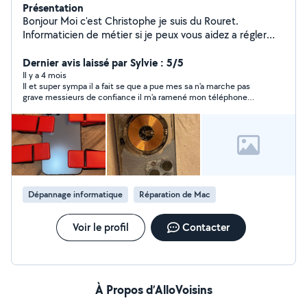
Présentation
Bonjour Moi c'est Christophe je suis du Rouret.
Informaticien de métier si je peux vous aidez a régler
vos soucis c'est avec grand plaisir. N'hésitez pas à me
contacter.
Dernier avis laissé par Sylvie : 5/5
Il y a 4 mois
Il et super sympa il a fait se que a pue mes sa n'a marche pas
grave messieurs de confiance il m'a ramené mon téléphone
chez moi si besoin aller vers lui merci a toi Christophe
personne appréciable 20 sur 20
Dépannage informatique
Réparation de Mac
Voir le profil
Contacter
À Propos d’AlloVoisins