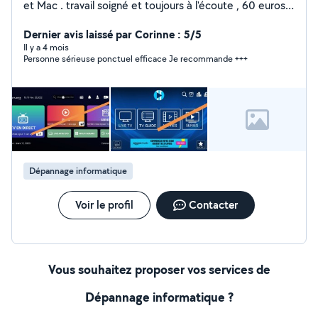
et Mac . travail soigné et toujours à l'écoute , 60 euros
Forfait déplacement et réparation ( hors pièces ) sur 06
et 83
Dernier avis laissé par Corinne : 5/5
Il y a 4 mois
Personne sérieuse ponctuel efficace Je recommande +++
Dépannage informatique
Voir le profil
Contacter
Vous souhaitez proposer vos services de
Dépannage informatique ?