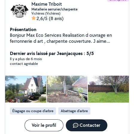
Maxime Triboit
Metallerie serrurier/charpente
Vichères (Vichères)
2,6/5
(8 avis)
Présentation
Bonjour Max Eco Services Realisation d ouvrage en
ferronnerie d art , charpente couverture. J aime
beaucoup les métiers manuels et surtout le travail a l
ancienne tel que équarrissage des poutres bois et le
Dernier avis laissé par Jeanjacques : 5/5
travail a la forge . Je suis disponible pour tout demande
Il y a plus de 6 mois
contact agréable
pour des projets sur mesure
Élagage ou coupe d'arbre
Abattage d'arbre
Voir le profil
Contacter