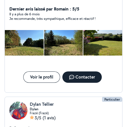
l'entretien d'espaces verts. Travailleurs et astucieux je
serais à la hauteur de vos attentes.
Dernier avis laissé par Romain : 5/5
Il y a plus de 6 mois
Je recommande, très sympathique, efficace et réactif !
Voir le profil
Contacter
Particulier
Dylan Tellier
Dylan
Frazé (Frazé)
3/5
(1 avis)