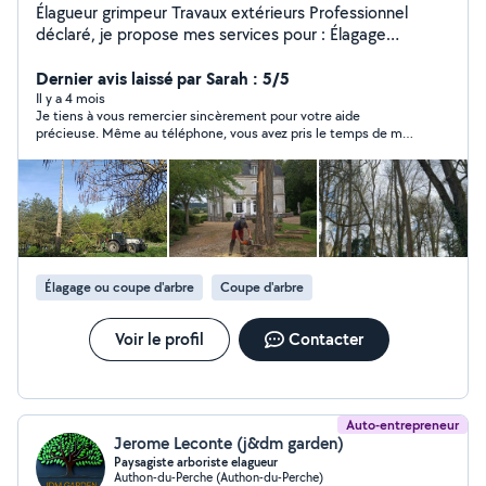
Élagueur grimpeur Travaux extérieurs Professionnel
déclaré, je propose mes services pour : Élagage
grimpeur Abattage d'arbres (sécurisé) Taille de haies
Terrassement Vente de bois de chauffage Travail
Dernier avis laissé par Sarah : 5/5
sérieux et soigné Intervention rapide Matériel adapté
Il y a 4 mois
Je tiens à vous remercier sincèrement pour votre aide
Particuliers et professionnels Secteur : Eure-et-Loir et
précieuse. Même au téléphone, vous avez pris le temps de me
alentours Contactez-moi pour un devis ou des
guider avec beaucoup de gentillesse et de patience pour aider
renseignements.
à sauver le chat de ma voisine. Grâce à vos explications claires
et à votre soutien, le chat a pu redescendre sans se blesser.
Votre disponibilité et votre bienveillance m’ont vraiment
touché. Je vous recommande vivement, vive cette personne
formidable ! Encore un immense merci pour votre aide et votre
générosité. 🙏🐾
Élagage ou coupe d'arbre
Coupe d'arbre
Voir le profil
Contacter
Auto-entrepreneur
Jerome Leconte (j&dm garden)
Paysagiste arboriste elagueur
Authon-du-Perche (Authon-du-Perche)