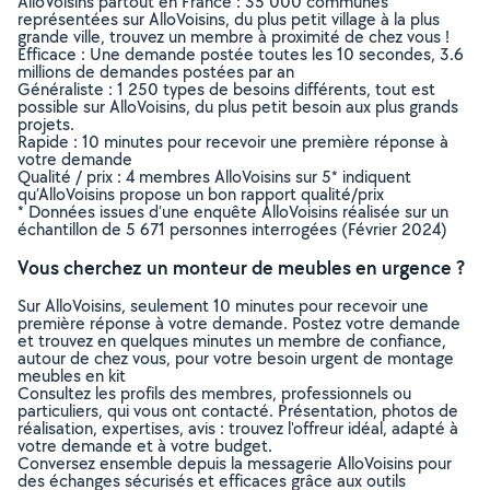
AlloVoisins partout en France : 35 000 communes
représentées sur AlloVoisins, du plus petit village à la plus
grande ville, trouvez un membre à proximité de chez vous !
Efficace : Une demande postée toutes les 10 secondes, 3.6
millions de demandes postées par an
Généraliste : 1 250 types de besoins différents, tout est
possible sur AlloVoisins, du plus petit besoin aux plus grands
projets.
Rapide : 10 minutes pour recevoir une première réponse à
votre demande
Qualité / prix : 4 membres AlloVoisins sur 5* indiquent
qu’AlloVoisins propose un bon rapport qualité/prix
* Données issues d’une enquête AlloVoisins réalisée sur un
échantillon de 5 671 personnes interrogées (Février 2024)
Vous cherchez un monteur de meubles en urgence ?
Sur AlloVoisins, seulement 10 minutes pour recevoir une
première réponse à votre demande. Postez votre demande
et trouvez en quelques minutes un membre de confiance,
autour de chez vous, pour votre besoin urgent de montage
meubles en kit
Consultez les profils des membres, professionnels ou
particuliers, qui vous ont contacté. Présentation, photos de
réalisation, expertises, avis : trouvez l'offreur idéal, adapté à
votre demande et à votre budget.
Conversez ensemble depuis la messagerie AlloVoisins pour
des échanges sécurisés et efficaces grâce aux outils