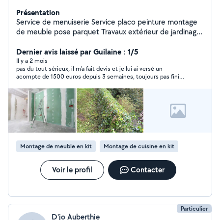
Présentation
Service de menuiserie Service placo peinture montage
de meuble pose parquet Travaux extérieur de jardinage
Service espace vert Tondre élagage tonde de pelouse
ect
Dernier avis laissé par Guilaine : 1/5
Il y a 2 mois
pas du tout sérieux, il m'a fait devis et je lui ai versé un
acompte de 1500 euros depuis 3 semaines, toujours pas fini
mon travail sachant que je lui avais demandé de faire le travail
rapidement
Montage de meuble en kit
Montage de cuisine en kit
Voir le profil
Contacter
Particulier
D'jo Auberthie