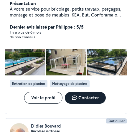
Présentation
À votre service pour bricolage, petits travaux, perçages,
montage et pose de meubles IKEA, But, Conforama ou
autres (J'ai installé des centaines de meubles) Pose de
tringles à rideaux ou autres accessoires. Aides diverses
Dernier avis laissé par Philippe : 5/5
bricolages ou assistance travaux. Débarras. Jardinage,
Il y a plus de 6 mois
de bon conseils
entretien mise en service et hivernage piscine. Pose
abris piscine, tonnelles, pergolas, carports. Je dispose
de beaucoup d'outillages. Dispo sur Saône et Loire et
environs.
Entretien de piscine
Nettoyage de piscine
Voir le profil
Contacter
Particulier
Didier Bouvard
Bricolage jardinage