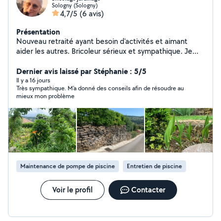
Sologny (Sologny)
4,7/5
(6 avis)
Présentation
Nouveau retraité ayant besoin d'activités et aimant
aider les autres. Bricoleur sérieux et sympathique. Je
peux tondre votre propriété, tailler vos arbustes, créer
et entretenir votre potager, modifier et entretenir votre
Dernier avis laissé par Stéphanie : 5/5
habitation. Touche un peu à tout. Demandez , je
Il y a 16 jours
Très sympathique. M'a donné des conseils afin de résoudre au
réaliserai. Didier
mieux mon problème
Maintenance de pompe de piscine
Entretien de piscine
Voir le profil
Contacter