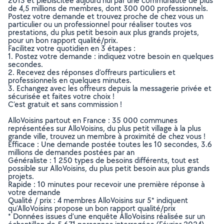
2013 et plébiscitée aujourd’hui par une communauté de plus
de 4,5 millions de membres, dont 300 000 professionnels.
Postez votre demande et trouvez proche de chez vous un
particulier ou un professionnel pour réaliser toutes vos
prestations, du plus petit besoin aux plus grands projets,
pour un bon rapport qualité/prix.
Facilitez votre quotidien en 3 étapes :
1. Postez votre demande : indiquez votre besoin en quelques
secondes.
2. Recevez des réponses d’offreurs particuliers et
professionnels en quelques minutes.
3. Echangez avec les offreurs depuis la messagerie privée et
sécurisée et faites votre choix !
C’est gratuit et sans commission !
AlloVoisins partout en France : 35 000 communes
représentées sur AlloVoisins, du plus petit village à la plus
grande ville, trouvez un membre à proximité de chez vous !
Efficace : Une demande postée toutes les 10 secondes, 3.6
millions de demandes postées par an
Généraliste : 1 250 types de besoins différents, tout est
possible sur AlloVoisins, du plus petit besoin aux plus grands
projets.
Rapide : 10 minutes pour recevoir une première réponse à
votre demande
Qualité / prix : 4 membres AlloVoisins sur 5* indiquent
qu’AlloVoisins propose un bon rapport qualité/prix
* Données issues d’une enquête AlloVoisins réalisée sur un