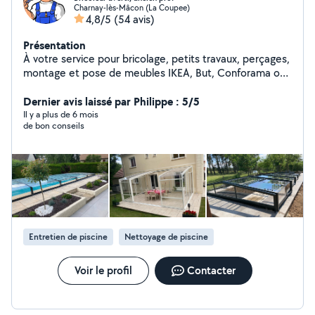
Charnay-lès-Mâcon (La Coupee)
4,8/5
(54 avis)
Présentation
À votre service pour bricolage, petits travaux, perçages,
montage et pose de meubles IKEA, But, Conforama ou
autres (J'ai installé des centaines de meubles) Pose de
tringles à rideaux ou autres accessoires. Aides diverses
Dernier avis laissé par Philippe : 5/5
bricolages ou assistance travaux. Débarras. Jardinage,
Il y a plus de 6 mois
de bon conseils
entretien mise en service et hivernage piscine. Pose
abris piscine, tonnelles, pergolas, carports. Je dispose
de beaucoup d'outillages. Dispo sur Saône et Loire et
environs.
Entretien de piscine
Nettoyage de piscine
Voir le profil
Contacter