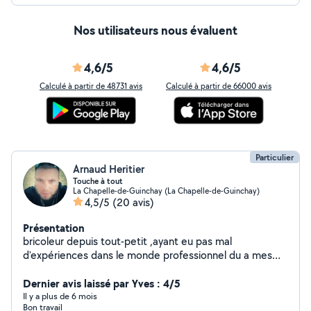
Nos utilisateurs nous évaluent
4,6/5
4,6/5
Calculé à partir de 48731 avis
Calculé à partir de 66000 avis
Particulier
Arnaud Heritier
Touche à tout
La Chapelle-de-Guinchay (La Chapelle-de-Guinchay)
4,5/5
(20 avis)
Présentation
bricoleur depuis tout-petit ,ayant eu pas mal
d'expériences dans le monde professionnel du a mes
différents métiers je touche à tout aimant découvrire
de nouvelle techniques , de nouveaux outils . J'ai pas
Dernier avis laissé par Yves : 4/5
mal de matériels donc autant faire profite de mes
Il y a plus de 6 mois
Bon travail
compétences et de mon outillages . Au plaisir de vous