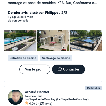
montage et pose de meubles IKEA, But, Conforama ou
autres (J'ai installé des centaines de meubles) Pose de
tringles à rideaux ou autres accessoires. Aides diverses
Dernier avis laissé par Philippe : 5/5
bricolages ou assistance travaux. Débarras. Jardinage,
Il y a plus de 6 mois
de bon conseils
entretien mise en service et hivernage piscine. Pose
abris piscine, tonnelles, pergolas, carports. Je dispose
de beaucoup d'outillages. Dispo sur Saône et Loire et
environs.
Entretien de piscine
Nettoyage de piscine
Voir le profil
Contacter
Particulier
Arnaud Heritier
Touche à tout
La Chapelle-de-Guinchay (La Chapelle-de-Guinchay)
4,5/5
(20 avis)