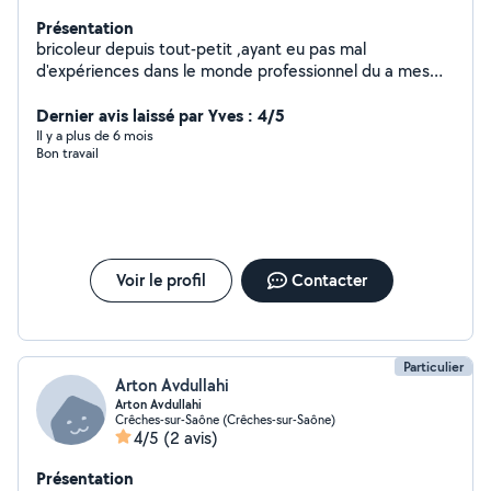
Présentation
bricoleur depuis tout-petit ,ayant eu pas mal
d'expériences dans le monde professionnel du a mes
différents métiers je touche à tout aimant découvrire
de nouvelle techniques , de nouveaux outils . J'ai pas
Dernier avis laissé par Yves : 4/5
mal de matériels donc autant faire profite de mes
Il y a plus de 6 mois
Bon travail
compétences et de mon outillages . Au plaisir de vous
aider .
Voir le profil
Contacter
Particulier
Arton Avdullahi
Arton Avdullahi
Crêches-sur-Saône (Crêches-sur-Saône)
4/5
(2 avis)
Présentation