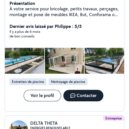
Présentation
À votre service pour bricolage, petits travaux, perçages,
montage et pose de meubles IKEA, But, Conforama ou
autres (J'ai installé des centaines de meubles) Pose de
tringles à rideaux ou autres accessoires. Aides diverses
Dernier avis laissé par Philippe : 5/5
bricolages ou assistance travaux. Débarras. Jardinage,
Il y a plus de 6 mois
de bon conseils
entretien mise en service et hivernage piscine. Pose
abris piscine, tonnelles, pergolas, carports. Je dispose
de beaucoup d'outillages. Dispo sur Saône et Loire et
environs.
Entretien de piscine
Nettoyage de piscine
Voir le profil
Contacter
Entreprise
DELTA THETA
ENERGIES RENOUVELABLE .