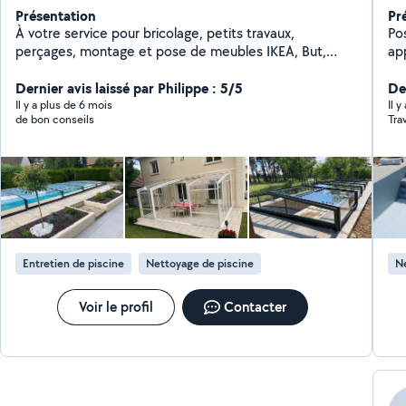
Présentation
Pr
À votre service pour bricolage, petits travaux,
Po
perçages, montage et pose de meubles IKEA, But,
ap
Conforama ou autres (J'ai installé des centaines de
re
meubles) Pose de tringles à rideaux ou autres
Dernier avis laissé par Philippe : 5/5
Der
accessoires. Aides diverses bricolages ou assistance
Il y a plus de 6 mois
Il y
de bon conseils
travaux. Débarras. Jardinage, entretien mise en service
et hivernage piscine. Pose abris piscine, tonnelles,
pergolas, carports. Je dispose de beaucoup
d'outillages. Dispo sur Saône et Loire et environs.
Entretien de piscine
Nettoyage de piscine
Ne
Voir le profil
Contacter