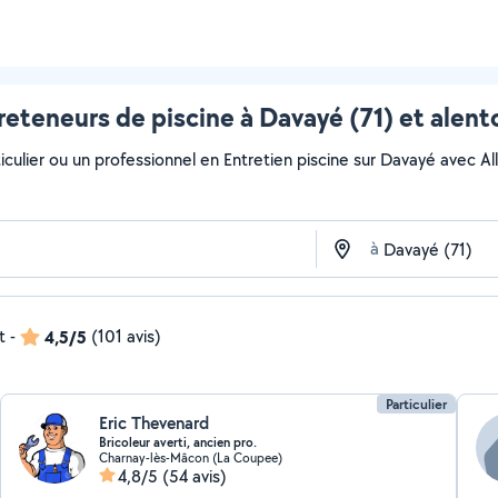
reteneurs de piscine à Davayé (71) et alent
culier ou un professionnel en Entretien piscine sur Davayé avec AlloV
à
t
-
4,5/5
(101 avis)
Particulier
Eric Thevenard
Bricoleur averti, ancien pro.
Charnay-lès-Mâcon (La Coupee)
4,8/5
(54 avis)