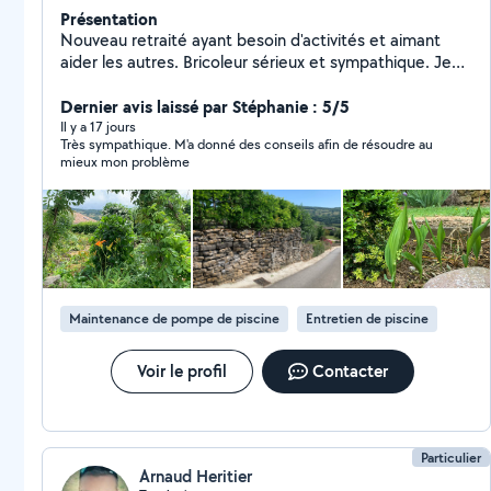
Présentation
Nouveau retraité ayant besoin d'activités et aimant
aider les autres. Bricoleur sérieux et sympathique. Je
peux tondre votre propriété, tailler vos arbustes, créer
et entretenir votre potager, modifier et entretenir
Dernier avis laissé par Stéphanie : 5/5
votre habitation. Touche un peu à tout. Demandez , je
Il y a 17 jours
Très sympathique. M'a donné des conseils afin de résoudre au
réaliserai. Didier
mieux mon problème
Maintenance de pompe de piscine
Entretien de piscine
Voir le profil
Contacter
Particulier
Arnaud Heritier