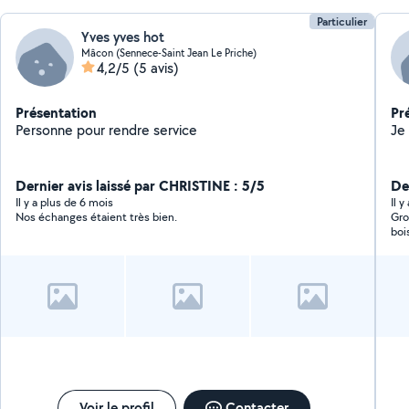
Particulier
Yves yves hot
Mâcon (Sennece-Saint Jean Le Priche)
4,2/5
(5 avis)
Présentation
Pr
Personne pour rendre service
Dernier avis laissé par CHRISTINE : 5/5
De
Il y a plus de 6 mois
Il 
Nos échanges étaient très bien.
Gros probl
boi
viv
Voir le profil
Contacter