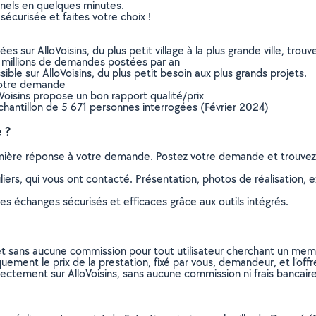
nnels en quelques minutes.
sécurisée et faites votre choix !
sur AlloVoisins, du plus petit village à la plus grande ville, tro
 millions de demandes postées par an
ible sur AlloVoisins, du plus petit besoin aux plus grands projets.
votre demande
oVoisins propose un bon rapport qualité/prix
chantillon de 5 671 personnes interrogées (Février 2024)
 ?
remière réponse à votre demande. Postez votre demande et trouve
ers, qui vous ont contacté. Présentation, photos de réalisation, exp
s échanges sécurisés et efficaces grâce aux outils intégrés.
et sans aucune commission pour tout utilisateur cherchant un membre
uement le prix de la prestation, fixé par vous, demandeur, et l’offr
rectement sur AlloVoisins, sans aucune commission ni frais bancaire