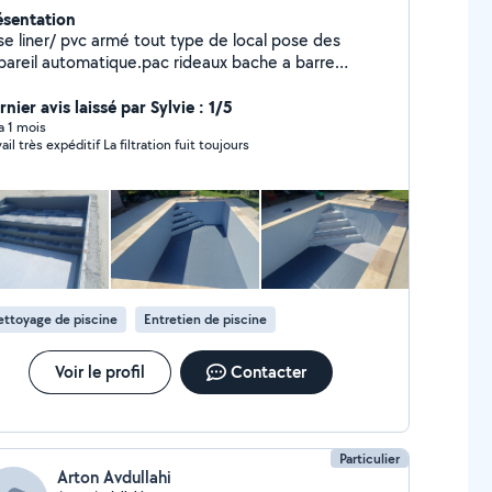
ésentation
se liner/ pvc armé tout type de local pose des
pareil automatique.pac rideaux bache a barre
novation piscine remise en route /hivernage
nier avis laissé par Sylvie : 1/5
 a 1 mois
Travail très expéditif La filtration fuit toujours
ttoyage de piscine
Entretien de piscine
Voir le profil
Contacter
Particulier
Arton Avdullahi