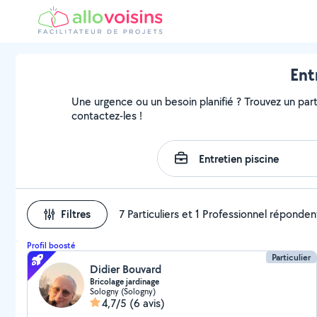
Ent
Une urgence ou un besoin planifié ? Trouvez un parti
contactez-les !
Filtres
7 Particuliers et 1 Professionnel réponden
Profil boosté
Particulier
Didier Bouvard
Bricolage jardinage
Sologny (Sologny)
4,7/5
(6 avis)