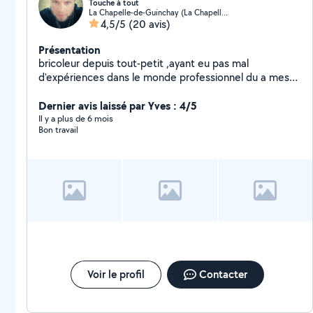
Touche à tout
La Chapelle-de-Guinchay (La Chapelle-de-Guinchay)
4,5/5
(20 avis)
Présentation
bricoleur depuis tout-petit ,ayant eu pas mal
d'expériences dans le monde professionnel du a mes
différents métiers je touche à tout aimant découvrire
de nouvelle techniques , de nouveaux outils . J'ai pas
Dernier avis laissé par Yves : 4/5
mal de matériels donc autant faire profite de mes
Il y a plus de 6 mois
Bon travail
compétences et de mon outillages . Au plaisir de vous
aider .
Voir le profil
Contacter