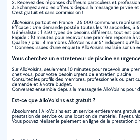
2. Recevez des réponses d’offreurs particuliers et professio
3. Echangez avec les offreurs depuis la messagerie privée et 
C’est gratuit et sans commission !
AlloVoisins partout en France : 35 000 communes représentées 
Efficace : Une demande postée toutes les 10 secondes, 3.6
Généraliste : 1 250 types de besoins différents, tout est poss
Rapide : 10 minutes pour recevoir une première réponse à 
Qualité / prix : 4 membres AlloVoisins sur 5* indiquent qu’All
* Données issues d’une enquête AlloVoisins réalisée sur un é
Vous cherchez un entreteneur de piscine en urgence
Sur AlloVoisins, seulement 10 minutes pour recevoir une p
chez vous, pour votre besoin urgent de entretien piscine
Consultez les profils des membres, professionnels ou particuli
demande et à votre budget.
Conversez ensemble depuis la messagerie AlloVoisins pour de
Est-ce que AlloVoisins est gratuit ?
Absolument ! AlloVoisins est un service entièrement gratuit 
prestation de service ou une location de matériel. Payez uniq
Vous pouvez réaliser le paiement en ligne de la prestation di