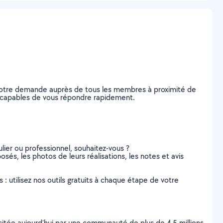
z votre demande auprès de tous les membres à proximité de
ns, capables de vous répondre rapidement.
lier ou professionnel, souhaitez-vous ?
osés, les photos de leurs réalisations, les notes et avis
s : utilisez nos outils gratuits à chaque étape de votre
scitée aujourd’hui par une communauté de plus de 4,5 millions