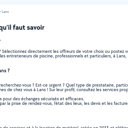
Lans
u’il faut savoir
?
? Sélectionnez directement les offreurs de votre choix ou poste
s les entreteneurs de piscine, professionnels et particuliers, à La
ans ?
recherchez-vous ? Est-ce urgent ? Quel type de prestataire, particu
es de chez vous à Lans ! Sur leur profil, consultez les services prop
ns pour des échanges sécurisés et efficaces.
r la prise de rendez-vous, l’état des lieux, les devis et les facture
ns de services et à la location de matériel, créée en 2013 et plébi