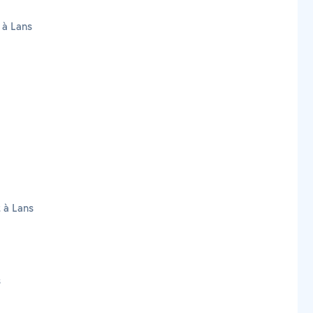
 à Lans
t à Lans
s