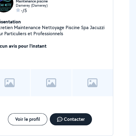
Maintenance piscine
Damerey (Damerey)
-/5
ésentation
tretien Maintenance Nettoyage Piscine Spa Jacuzzi
r Particuliers et Professionnels
cun avis pour l'instant
Voir le profil
Contacter