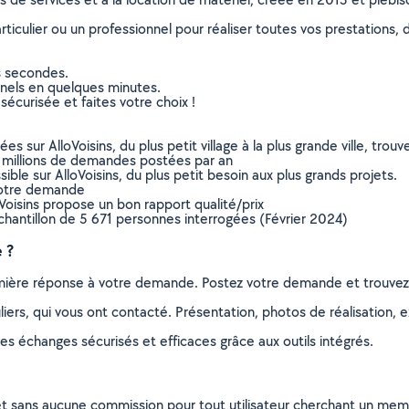
culier ou un professionnel pour réaliser toutes vos prestations, d
s secondes.
nnels en quelques minutes.
sécurisée et faites votre choix !
sur AlloVoisins, du plus petit village à la plus grande ville, tro
 millions de demandes postées par an
ible sur AlloVoisins, du plus petit besoin aux plus grands projets.
votre demande
oVoisins propose un bon rapport qualité/prix
chantillon de 5 671 personnes interrogées (Février 2024)
 ?
remière réponse à votre demande. Postez votre demande et trouve
ers, qui vous ont contacté. Présentation, photos de réalisation, exp
s échanges sécurisés et efficaces grâce aux outils intégrés.
et sans aucune commission pour tout utilisateur cherchant un membre