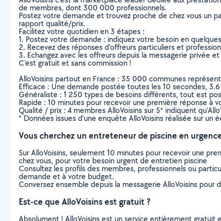
de membres, dont 300 000 professionnels.
Postez votre demande et trouvez proche de chez vous un parti
rapport qualité/prix.
Facilitez votre quotidien en 3 étapes :
1. Postez votre demande : indiquez votre besoin en quelque
2. Recevez des réponses d’offreurs particuliers et professio
3. Echangez avec les offreurs depuis la messagerie privée et 
C’est gratuit et sans commission !
AlloVoisins partout en France : 35 000 communes représentées 
Efficace : Une demande postée toutes les 10 secondes, 3.6
Généraliste : 1 250 types de besoins différents, tout est poss
Rapide : 10 minutes pour recevoir une première réponse à 
Qualité / prix : 4 membres AlloVoisins sur 5* indiquent qu’All
* Données issues d’une enquête AlloVoisins réalisée sur un é
Vous cherchez un entreteneur de piscine en urgence
Sur AlloVoisins, seulement 10 minutes pour recevoir une p
chez vous, pour votre besoin urgent de entretien piscine
Consultez les profils des membres, professionnels ou particuli
demande et à votre budget.
Conversez ensemble depuis la messagerie AlloVoisins pour de
Est-ce que AlloVoisins est gratuit ?
Absolument ! AlloVoisins est un service entièrement gratuit 