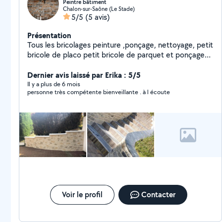
Peintre bâtiment
Chalon-sur-Saône (Le Stade)
5/5
(5 avis)
Présentation
Tous les bricolages peinture ,ponçage, nettoyage, petit
bricole de placo petit bricole de parquet et ponçage
de bois et montage des meubles je suis quelqu'un
d'expérience et qui respecte le petit et le grand
Dernier avis laissé par Erika : 5/5
Il y a plus de 6 mois
personne très compétente bienveillante . à l écoute
Voir le profil
Contacter