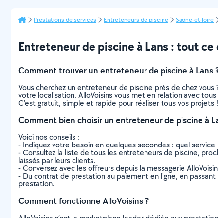
Prestations de services
Entreteneurs de piscine
Saône-et-loire
Entreteneur de piscine à Lans : tout ce q
Comment trouver un entreteneur de piscine à Lans 
Vous cherchez un entreteneur de piscine près de chez vous 
votre localisation. AlloVoisins vous met en relation avec tou
C’est gratuit, simple et rapide pour réaliser tous vos projets !
Comment bien choisir un entreteneur de piscine à L
Voici nos conseils :
- Indiquez votre besoin en quelques secondes : quel service 
- Consultez la liste de tous les entreteneurs de piscine, proch
laissés par leurs clients.
- Conversez avec les offreurs depuis la messagerie AlloVoisi
- Du contrat de prestation au paiement en ligne, en passant pa
prestation.
Comment fonctionne AlloVoisins ?
AlloVoisins c’est la marketplace leader dédiée aux prestatio