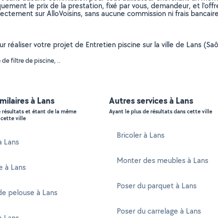
uement le prix de la prestation, fixé par vous, demandeur, et l’offr
rectement sur AlloVoisins, sans aucune commission ni frais bancaire
r réaliser votre projet de Entretien piscine sur la ville de Lans (Sa
 filtre de piscine, ..
imilaires à Lans
Autres services à Lans
e résultats et étant de la même
Ayant le plus de résultats dans cette ville
cette ville
Bricoler à Lans
à Lans
Monter des meubles à Lans
e à Lans
Poser du parquet à Lans
de pelouse à Lans
Poser du carrelage à Lans
à Lans