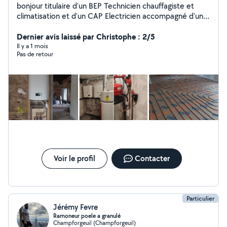
bonjour titulaire d'un BEP Technicien chauffagiste et
climatisation et d'un CAP Electricien accompagné d'une
pratique de plusieurs années (10 ans ) dans ces
domaines . Je propose mes services avec sérieux et
Dernier avis laissé par Christophe : 2/5
rigueur n'hésitez pas à me contacter
Il y a 1 mois
Pas de retour
Voir le profil
Contacter
Particulier
Jérémy Fevre
Ramoneur poele a granulé
Champforgeuil (Champforgeuil)