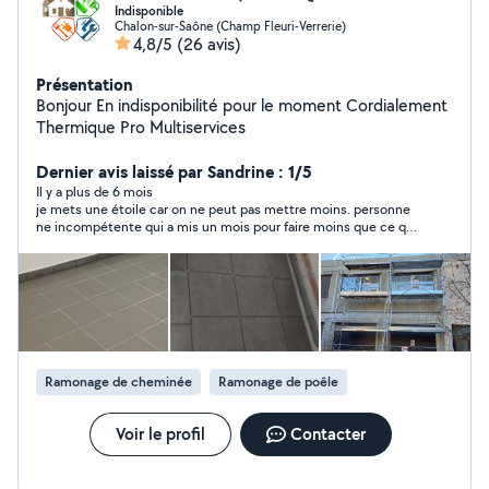
Indisponible
Chalon-sur-Saône (Champ Fleuri-Verrerie)
4,8/5
(26 avis)
Présentation
Bonjour En indisponibilité pour le moment Cordialement
Thermique Pro Multiservices
Dernier avis laissé par Sandrine : 1/5
Il y a plus de 6 mois
je mets une étoile car on ne peut pas mettre moins. personne
ne incompétente qui a mis un mois pour faire moins que ce qui
a ete prevu a l'origine : 4m2 de peinture et 8m2 de papier peint
avec plein de défaut et qui ose dire si vous regardez de loin, ça
ne se voit pas .... bref j'ai mis fin a la mission alors quil n'avait
tapissé que la moitié de ma pièce.... A ne pas faire confiance
Ramonage de cheminée
Ramonage de poêle
Voir le profil
Contacter