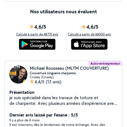
Nos utilisateurs nous évaluent
4,6/5
4,6/5
Calculé à partir de 48731 avis
Calculé à partir de 66000 avis
Auto-entrepreneur
Michael Rousseau (MLTM COUVERTURE)
Couverture zinguerie charpente
Crissey (Crissey)
4,4/5
(13 avis)
Présentation
je suis spécialisé dans les travaux de toiture et
de charpente. Avec plusieurs années d'expérience avec
mon entreprise de couverture MLTM à Chalon-sur-
Saône, j'interviens sur tous types de projets, qu'il
Dernier avis laissé par Fesane : 5/5
s'agisse de constructions neuves ou de rénovations.
Il y a plus de 6 mois
Il est intervenu dès le lendemain de notre échange. Avec des
Expert en zinguerie, je propose des solutions pour