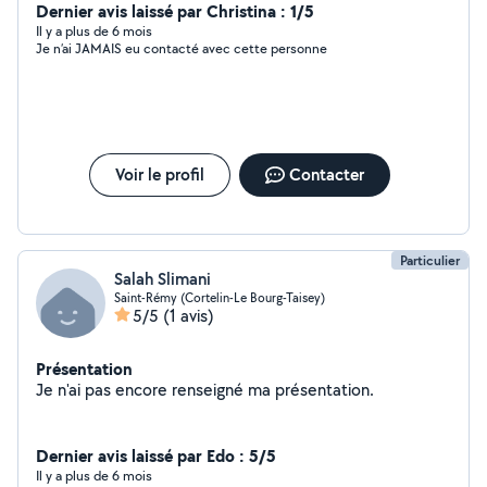
produit Je rentre mes services en déménagement aussi
Dernier avis laissé par Christina : 1/5
et plans petits boulot
Il y a plus de 6 mois
Je n’ai JAMAIS eu contacté avec cette personne
Voir le profil
Contacter
Particulier
Salah Slimani
Saint-Rémy (Cortelin-Le Bourg-Taisey)
5/5
(1 avis)
Présentation
Je n'ai pas encore renseigné ma présentation.
Dernier avis laissé par Edo : 5/5
Il y a plus de 6 mois