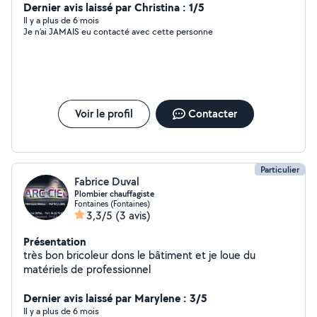
produit Je rentre mes services en déménagement aussi
Dernier avis laissé par Christina : 1/5
et plans petits boulot
Il y a plus de 6 mois
Je n’ai JAMAIS eu contacté avec cette personne
Voir le profil
Contacter
Particulier
Fabrice Duval
Plombier chauffagiste
Fontaines (Fontaines)
3,3/5
(3 avis)
Présentation
très bon bricoleur dons le bâtiment et je loue du
matériels de professionnel
Dernier avis laissé par Marylene : 3/5
Il y a plus de 6 mois