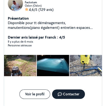
Factotum
Oslon (Oslon)
4,6/5
(129 avis)
Présentation
Disponible pour tt déménagements,
manutentions(piano également) entretien espaces
vert,montage de meubles et bricolages en tt genre
Dernier avis laissé par Franck : 4/5
Il y a plus de 6 mois
Personne sérieuse
Voir le profil
Contacter