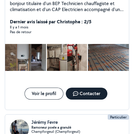
bonjour titulaire d'un BEP Technicien chauffagiste et
climatisation et d'un CAP Electricien accompagné d'une
pratique de plusieurs années (10 ans ) dans ces
domaines . Je propose mes services avec sérieux et
Dernier avis laissé par Christophe : 2/5
rigueur n'hésitez pas à me contacter
Il y a 1 mois
Pas de retour
Voir le profil
Contacter
Particulier
Jérémy Fevre
Ramoneur poele a granulé
Champforgeuil (Champforgeuil)