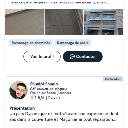
ne incompétente qui a mis un mois pour faire moins que ce qui
a ete prevu a l'origine : 4m2 de peinture et 8m2 de papier peint
avec plein de défaut et qui ose dire si vous regardez de loin, ça
ne se voit pas .... bref j'ai mis fin a la mission alors quil n'avait
tapissé que la moitié de ma pièce.... A ne pas faire confiance
Ramonage de cheminée
Ramonage de poêle
Voir le profil
Contacter
Particulier
Shuaipi Shuaip
CAP couverture- zingueur
Chalon-sur-Saône (Laennec)
1,5/5
(2 avis)
Présentation
Un gars Dynamique et motivé avec une expérience de 4
ans dans la couverture et Maçonnerie tout réparation
de toit et tout en zingue Nettoyage de toit avec