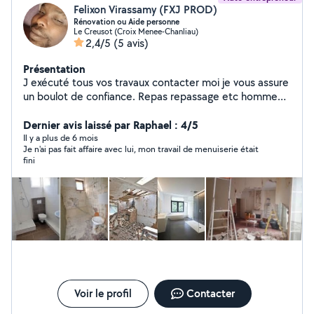
Felixon Virassamy (FXJ PROD)
Rénovation ou Aide personne
Le Creusot (Croix Menee-Chanliau)
2,4/5
(5 avis)
Présentation
J exécuté tous vos travaux contacter moi je vous assure
un boulot de confiance. Repas repassage etc homme
de main a tous faire.
Dernier avis laissé par Raphael : 4/5
Il y a plus de 6 mois
Je n'ai pas fait affaire avec lui, mon travail de menuiserie était
fini
Voir le profil
Contacter