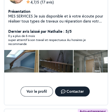
4,7/5
(17 avis)
Présentation
MES SERVICES Je suis disponible et à votre écoute pour
réaliser tous types de travaux ou réparation dans votre
habitation ou vos extérieurs, même de menues tâches
que vous ne voulez/pouvez pas exécuter vous-même.
Dernier avis laissé par Nathalie : 5/5
J'étudierai avec vous le projet et nous déciderons
Il y a plus de 6 mois
super attentif à son travail et respectueux Au horaires je
ensemble de sa réalisation Possibilité de bénéficier du
recommande
crédit impôt 50% immédiat par une coopérative.
Location matériel
Voir le profil
Contacter
Auto-entrepreneur