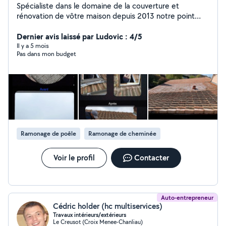
Spécialiste dans le domaine de la couverture et
rénovation de vôtre maison depuis 2013 notre point
forts et la réactivité .Le savoir-faire .et le soucis du
détail des travaux bien réalisé et un client satisfait et n
Dernier avis laissé par Ludovic : 4/5
otre priorité !!!
Il y a 5 mois
Pas dans mon budget
Ramonage de poêle
Ramonage de cheminée
Voir le profil
Contacter
Auto-entrepreneur
Cédric holder (hc multiservices)
Travaux intérieurs/extérieurs
Le Creusot (Croix Menee-Chanliau)