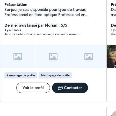
Présentation
Pr
Bonjour je suis disponible pour type de travaux
Di
Professionnel en fibre optique Professionel en
ma
ramonage poele a granulé
ve
Dernier avis laissé par Florian : 5/5
De
Il y a 2 mois
Il 
Jeremy a été efficace. rien a dire je conseil vivement
Per
Ramonage de poêle
Nettoyage de poêle
Voir le profil
Contacter