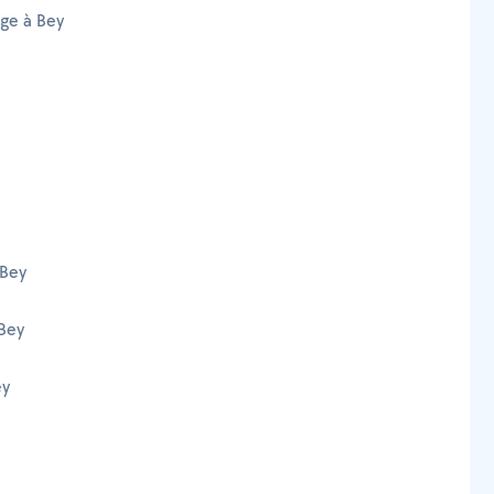
age à Bey
 Bey
Bey
ey