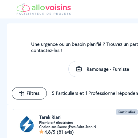
Une urgence ou un besoin planifié ? Trouvez un parti
contactez-les !
Filtres
5 Particuliers et 1 Professionnel réponden
Particulier
Tarek Riani
Plombier/ électricien
Chalon-sur-Saône (Pres Saint-Jean Nord)
4,8/5
(81 avis)