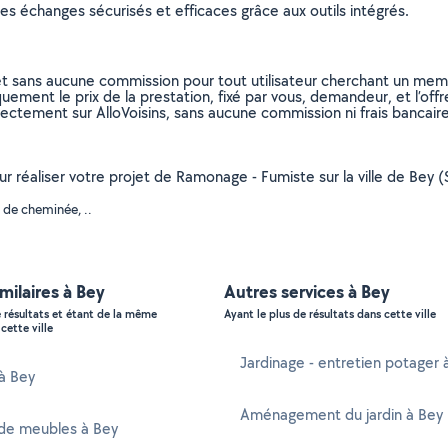
s échanges sécurisés et efficaces grâce aux outils intégrés.
et sans aucune commission pour tout utilisateur cherchant un membre
uement le prix de la prestation, fixé par vous, demandeur, et l’offr
rectement sur AlloVoisins, sans aucune commission ni frais bancaire
our réaliser votre projet de Ramonage - Fumiste sur la ville de Bey 
 de cheminée, ..
imilaires à Bey
Autres services à Bey
e résultats et étant de la même
Ayant le plus de résultats dans cette ville
cette ville
Jardinage - entretien potager 
 à Bey
Aménagement du jardin à Bey
de meubles à Bey