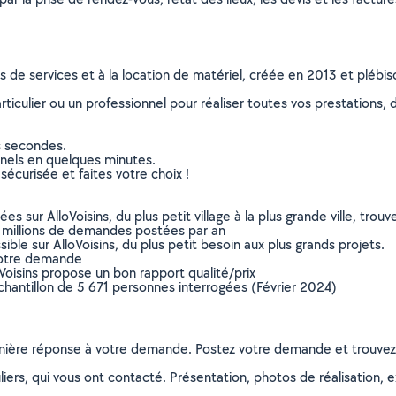
ns de services et à la location de matériel, créée en 2013 et plébi
culier ou un professionnel pour réaliser toutes vos prestations, d
s secondes.
nnels en quelques minutes.
sécurisée et faites votre choix !
sur AlloVoisins, du plus petit village à la plus grande ville, tro
 millions de demandes postées par an
ible sur AlloVoisins, du plus petit besoin aux plus grands projets.
votre demande
oVoisins propose un bon rapport qualité/prix
chantillon de 5 671 personnes interrogées (Février 2024)
remière réponse à votre demande. Postez votre demande et trouve
ers, qui vous ont contacté. Présentation, photos de réalisation, exp