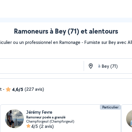
Ramoneurs à Bey (71) et alentours
culier ou un professionnel en Ramonage - Fumiste sur Bey avec AlloV
à
t
-
4,6/5
(227 avis)
Particulier
Jérémy Fevre
Ramoneur poele a granulé
Champforgeuil (Champforgeuil)
4/5
(2 avis)