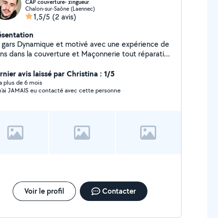
CAP couverture- zingueur
Chalon-sur-Saône (Laennec)
1,5/5
(2 avis)
ésentation
 gars Dynamique et motivé avec une expérience de
ans dans la couverture et Maçonnerie tout réparation
it et tout en zingue Nettoyage de toit avec
 mes services en déménagement
nier avis laissé par Christina : 1/5
si et plans petits boulot
y a plus de 6 mois
n’ai JAMAIS eu contacté avec cette personne
Voir le profil
Contacter