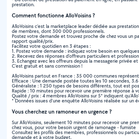
prestation.
Comment fonctionne AlloVoisins ?
AlloVoisins c’est la marketplace leader dédiée aux prestatio
de membres, dont 300 000 professionnels.
Postez votre demande et trouvez proche de chez vous un parti
rapport qualité/prix.
Facilitez votre quotidien en 3 étapes :
1. Postez votre demande : indiquez votre besoin en quelque
2. Recevez des réponses d’offreurs particuliers et professio
3. Echangez avec les offreurs depuis la messagerie privée et 
C’est gratuit et sans commission !
AlloVoisins partout en France : 35 000 communes représentées 
Efficace : Une demande postée toutes les 10 secondes, 3.6
Généraliste : 1 250 types de besoins différents, tout est poss
Rapide : 10 minutes pour recevoir une première réponse à 
Qualité / prix : 4 membres AlloVoisins sur 5* indiquent qu’All
* Données issues d’une enquête AlloVoisins réalisée sur un é
Vous cherchez un ramoneur en urgence ?
Sur AlloVoisins, seulement 10 minutes pour recevoir une p
chez vous, pour votre besoin urgent de ramonage - fumiste
Consultez les profils des membres, professionnels ou particuli
demande et à votre budget.