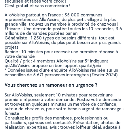
sécurisée et faites votre choix !
C’est gratuit et sans commission !
AlloVoisins partout en France : 35 000 communes
représentées sur AlloVoisins, du plus petit village à la plus
grande ville, trouvez un membre à proximité de chez vous !
Efficace : Une demande postée toutes les 10 secondes, 3.6
millions de demandes postées par an
Généraliste : 1 250 types de besoins différents, tout est
possible sur AlloVoisins, du plus petit besoin aux plus grands
projets.
Rapide : 10 minutes pour recevoir une première réponse à
votre demande
Qualité / prix : 4 membres AlloVoisins sur 5* indiquent
qu’AlloVoisins propose un bon rapport qualité/prix
* Données issues d’une enquête AlloVoisins réalisée sur un
échantillon de 5 671 personnes interrogées (Février 2024)
Vous cherchez un ramoneur en urgence ?
Sur AlloVoisins, seulement 10 minutes pour recevoir une
première réponse à votre demande. Postez votre demande
et trouvez en quelques minutes un membre de confiance,
autour de chez vous, pour votre besoin urgent de ramonage -
fumiste
Consultez les profils des membres, professionnels ou
particuliers, qui vous ont contacté. Présentation, photos de
réalisation, expertises, avis : trouvez l'offreur idéal, adapté à