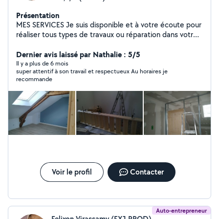
Présentation
MES SERVICES Je suis disponible et à votre écoute pour
réaliser tous types de travaux ou réparation dans votre
habitation ou vos extérieurs, même de menues tâches
que vous ne voulez/pouvez pas exécuter vous-même.
Dernier avis laissé par Nathalie : 5/5
J'étudierai avec vous le projet et nous déciderons
Il y a plus de 6 mois
super attentif à son travail et respectueux Au horaires je
ensemble de sa réalisation Possibilité de bénéficier du
recommande
crédit impôt 50% immédiat par une coopérative.
Location matériel
Voir le profil
Contacter
Auto-entrepreneur
Felixon Virassamy (FXJ PROD)