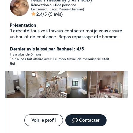
Rénovation ou Aide personne
Le Creusot (Croix Menee-Chanliau)
2,4/5
(5 avis)
Présentation
J exécuté tous vos travaux contacter moi je vous assure
un boulot de confiance. Repas repassage etc homme
de main a tous faire.
Dernier avis laissé par Raphael : 4/5
Il y a plus de 6 mois
Je n'ai pas fait affaire avec lui, mon travail de menuiserie était
fini
Voir le profil
Contacter