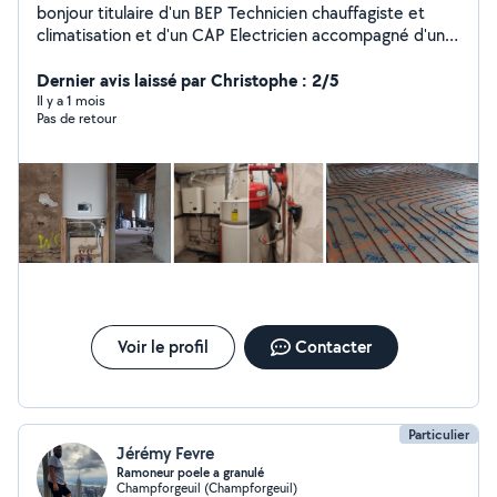
bonjour titulaire d'un BEP Technicien chauffagiste et
climatisation et d'un CAP Electricien accompagné d'une
pratique de plusieurs années (10 ans ) dans ces
domaines . Je propose mes services avec sérieux et
Dernier avis laissé par Christophe : 2/5
rigueur n'hésitez pas à me contacter
Il y a 1 mois
Pas de retour
Voir le profil
Contacter
Particulier
Jérémy Fevre
Ramoneur poele a granulé
Champforgeuil (Champforgeuil)