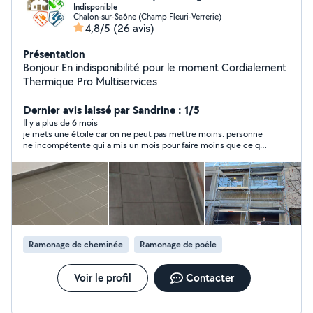
Indisponible
Chalon-sur-Saône (Champ Fleuri-Verrerie)
4,8/5
(26 avis)
Présentation
Bonjour En indisponibilité pour le moment Cordialement
Thermique Pro Multiservices
Dernier avis laissé par Sandrine : 1/5
Il y a plus de 6 mois
je mets une étoile car on ne peut pas mettre moins. personne
ne incompétente qui a mis un mois pour faire moins que ce qui
a ete prevu a l'origine : 4m2 de peinture et 8m2 de papier peint
avec plein de défaut et qui ose dire si vous regardez de loin, ça
ne se voit pas .... bref j'ai mis fin a la mission alors quil n'avait
tapissé que la moitié de ma pièce.... A ne pas faire confiance
Ramonage de cheminée
Ramonage de poêle
Voir le profil
Contacter