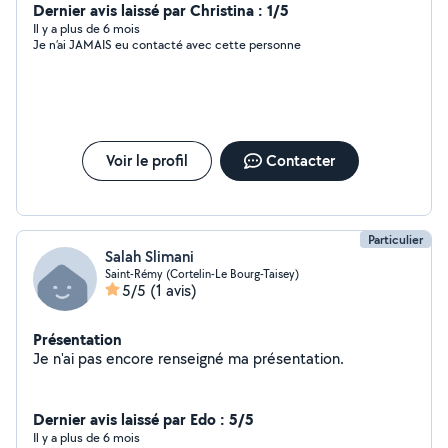
produit Je rentre mes services en déménagement aussi
Dernier avis laissé par Christina : 1/5
et plans petits boulot
Il y a plus de 6 mois
Je n’ai JAMAIS eu contacté avec cette personne
Voir le profil
Contacter
Particulier
Salah Slimani
Saint-Rémy (Cortelin-Le Bourg-Taisey)
5/5
(1 avis)
Présentation
Je n'ai pas encore renseigné ma présentation.
Dernier avis laissé par Edo : 5/5
Il y a plus de 6 mois