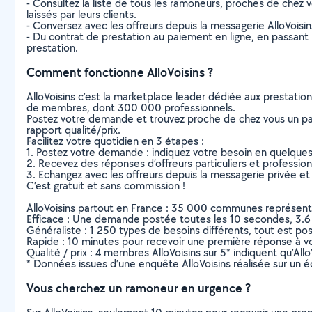
- Consultez la liste de tous les ramoneurs, proches de chez vo
laissés par leurs clients.
- Conversez avec les offreurs depuis la messagerie AlloVoisi
- Du contrat de prestation au paiement en ligne, en passant pa
prestation.
Comment fonctionne AlloVoisins ?
AlloVoisins c’est la marketplace leader dédiée aux prestatio
de membres, dont 300 000 professionnels.
Postez votre demande et trouvez proche de chez vous un parti
rapport qualité/prix.
Facilitez votre quotidien en 3 étapes :
1. Postez votre demande : indiquez votre besoin en quelque
2. Recevez des réponses d’offreurs particuliers et professio
3. Echangez avec les offreurs depuis la messagerie privée et 
C’est gratuit et sans commission !
AlloVoisins partout en France : 35 000 communes représentées 
Efficace : Une demande postée toutes les 10 secondes, 3.6
Généraliste : 1 250 types de besoins différents, tout est poss
Rapide : 10 minutes pour recevoir une première réponse à 
Qualité / prix : 4 membres AlloVoisins sur 5* indiquent qu’All
* Données issues d’une enquête AlloVoisins réalisée sur un é
Vous cherchez un ramoneur en urgence ?