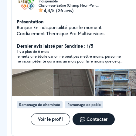
Indisponible
Chalon-sur-Saône (Champ Fleuri-Verrerie)
4,8/5
(26 avis)
Présentation
Bonjour En indisponibilité pour le moment
Cordialement Thermique Pro Multiservices
Dernier avis laissé par Sandrine : 1/5
Il y a plus de 6 mois
je mets une étoile car on ne peut pas mettre moins. personne
ne incompétente qui a mis un mois pour faire moins que ce qui
a ete prevu a l'origine : 4m2 de peinture et 8m2 de papier peint
avec plein de défaut et qui ose dire si vous regardez de loin, ça
ne se voit pas .... bref j'ai mis fin a la mission alors quil n'avait
tapissé que la moitié de ma pièce.... A ne pas faire confiance
Ramonage de cheminée
Ramonage de poêle
Voir le profil
Contacter