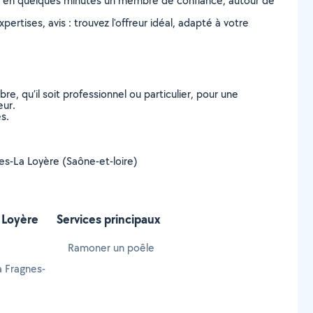
z en quelques minutes un membre de confiance, autour de
ertises, avis : trouvez l'offreur idéal, adapté à votre
, qu’il soit professionnel ou particulier, pour une
eur.
s.
nes-La Loyère (Saône-et-loire)
 Loyère
Services principaux
Ramoner un poêle
à Fragnes-