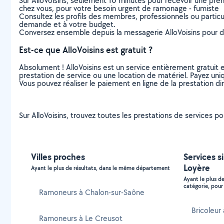
Sur AlloVoisins, seulement 10 minutes pour recevoir une p
chez vous, pour votre besoin urgent de ramonage - fumiste
Consultez les profils des membres, professionnels ou particuli
demande et à votre budget.
Conversez ensemble depuis la messagerie AlloVoisins pour de
Est-ce que AlloVoisins est gratuit ?
Absolument ! AlloVoisins est un service entièrement gratuit 
prestation de service ou une location de matériel. Payez uniq
Vous pouvez réaliser le paiement en ligne de la prestation di
Sur AlloVoisins, trouvez toutes les prestations de services p
Villes proches
Services s
Loyère
Ayant le plus de résultats, dans le même département
Ayant le plus d
catégorie, pour 
Ramoneurs à Chalon-sur-Saône
Bricoleur
Ramoneurs à Le Creusot