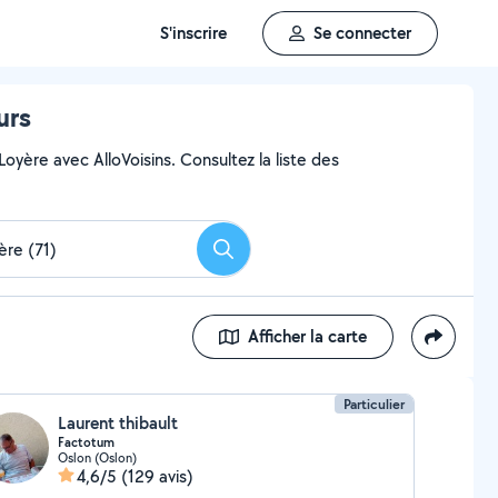
S'inscrire
Se connecter
urs
oyère avec AlloVoisins. Consultez la liste des
Rechercher
Afficher la carte
Particulier
Laurent thibault
Factotum
Oslon (Oslon)
4,6/5
(129 avis)