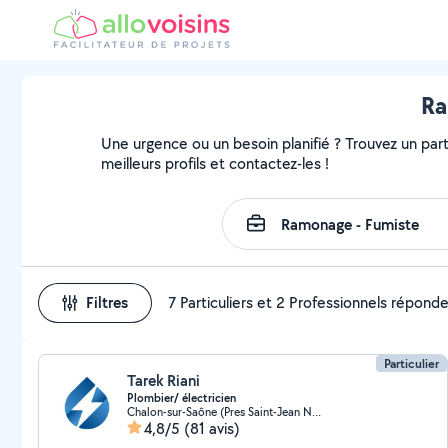
Ra
Une urgence ou un besoin planifié ? Trouvez un part
meilleurs profils et contactez-les !
Filtres
7 Particuliers et 2 Professionnels répond
Particulier
Tarek Riani
Plombier/ électricien
Chalon-sur-Saône (Pres Saint-Jean Nord)
4,8/5
(81 avis)