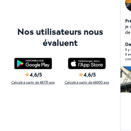
Pr
je 
Nos utilisateurs nous
de
ave
évaluent
sur
De
s'
Il 
Il e
Ex
con
ass
achat
des
vot
de
4,6/5
4,6/5
ve
Calculé à partir de 48731 avis
Calculé à partir de 66000 avis
Ch
tr
bâ
de
de
vot
me
as