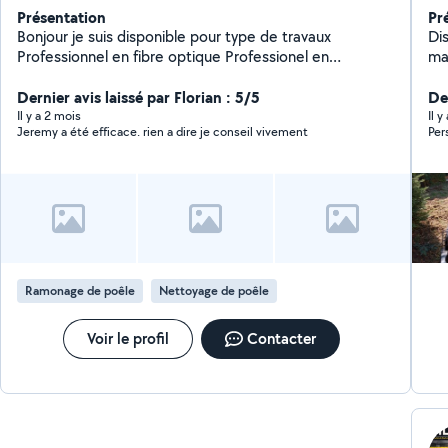
Présentation
Pr
Bonjour je suis disponible pour type de travaux
Di
Professionnel en fibre optique Professionel en
ma
ramonage poele a granulé
ve
Dernier avis laissé par Florian : 5/5
De
Il y a 2 mois
Il 
Jeremy a été efficace. rien a dire je conseil vivement
Per
Ramonage de poêle
Nettoyage de poêle
Voir le profil
Contacter