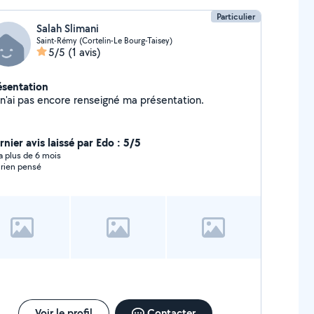
r garantir votre sécurité
Particulier
Salah Slimani
Saint-Rémy (Cortelin-Le Bourg-Taisey)
5/5
(1 avis)
ésentation
Je n'ai pas encore renseigné ma présentation.
nier avis laissé par Edo : 5/5
y a plus de 6 mois
i rien pensé
Voir le profil
Contacter