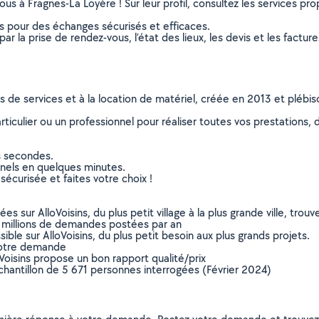
us à Fragnes-La Loyère ! Sur leur profil, consultez les services prop
ns pour des échanges sécurisés et efficaces.
r la prise de rendez-vous, l’état des lieux, les devis et les facture
ns de services et à la location de matériel, créée en 2013 et plébi
culier ou un professionnel pour réaliser toutes vos prestations, d
s secondes.
nnels en quelques minutes.
sécurisée et faites votre choix !
sur AlloVoisins, du plus petit village à la plus grande ville, tro
 millions de demandes postées par an
ible sur AlloVoisins, du plus petit besoin aux plus grands projets.
votre demande
oVoisins propose un bon rapport qualité/prix
chantillon de 5 671 personnes interrogées (Février 2024)