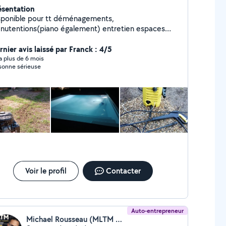
ésentation
sponible pour tt déménagements,
nutentions(piano également) entretien espaces
rt,montage de meubles et bricolages en tt genre
rnier avis laissé par Franck : 4/5
y a plus de 6 mois
sonne sérieuse
Voir le profil
Contacter
Auto-entrepreneur
Michael Rousseau (MLTM COUVERTURE)