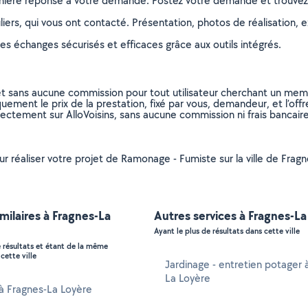
remière réponse à votre demande. Postez votre demande et trouve
ers, qui vous ont contacté. Présentation, photos de réalisation, exp
s échanges sécurisés et efficaces grâce aux outils intégrés.
et sans aucune commission pour tout utilisateur cherchant un membre
uement le prix de la prestation, fixé par vous, demandeur, et l’offr
rectement sur AlloVoisins, sans aucune commission ni frais bancaire
our réaliser votre projet de Ramonage - Fumiste sur la ville de Frag
imilaires à Fragnes-La
Autres services à Fragnes-La
Ayant le plus de résultats dans cette ville
e résultats et étant de la même
cette ville
Jardinage - entretien potager 
La Loyère
 à Fragnes-La Loyère