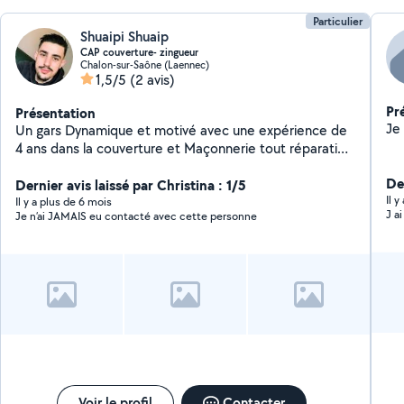
pou
Particulier
Shuaipi Shuaip
CAP couverture- zingueur
Chalon-sur-Saône (Laennec)
1,5/5
(2 avis)
Pr
Présentation
Un gars Dynamique et motivé avec une expérience de
4 ans dans la couverture et Maçonnerie tout réparation
de toit et tout en zingue Nettoyage de toit avec
Der
produit Je rentre mes services en déménagement
Dernier avis laissé par Christina : 1/5
Il 
aussi et plans petits boulot
Il y a plus de 6 mois
J a
Je n’ai JAMAIS eu contacté avec cette personne
Voir le profil
Contacter