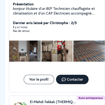
Présentation
bonjour titulaire d'un BEP Technicien chauffagiste et
climatisation et d'un CAP Electricien accompagné
d'une pratique de plusieurs années (10 ans ) dans ces
domaines . Je propose mes services avec sérieux et
Dernier avis laissé par Christophe : 2/5
rigueur n'hésitez pas à me contacter
Il y a 1 mois
Pas de retour
Voir le profil
Contacter
Auto-entrepreneur
El-Mehdi Fekkak (THERMIQUE PRO MULTISERVICES)