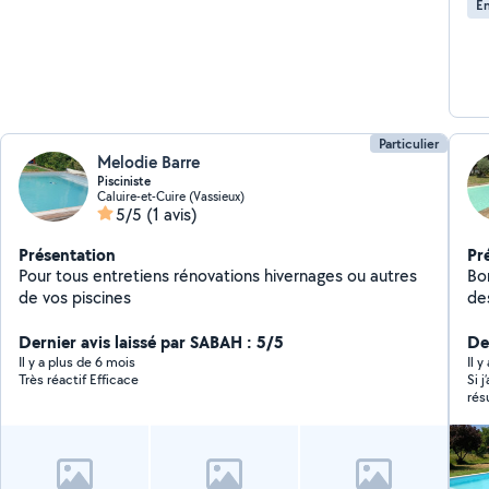
En
Particulier
Melodie Barre
Pisciniste
Caluire-et-Cuire (Vassieux)
5/5
(1 avis)
Présentation
Pr
Pour tous entretiens rénovations hivernages ou autres
Bonjour, Je vous p
de vos piscines
des
pis
Dernier avis laissé par SABAH : 5/5
tr
De
de 
Il y a plus de 6 mois
Il 
Très réactif Efficace
Si 
l'
rés
traite
tou