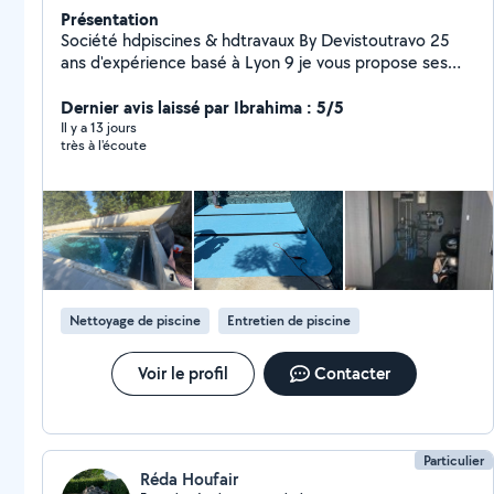
Présentation
Société hdpiscines & hdtravaux By Devistoutravo 25
ans d'expérience basé à Lyon 9 je vous propose ses
services entreprise tous corps d'État & et Pisciniste 2
assurance décennale pour toutes les activités je crois
Dernier avis laissé par Ibrahima : 5/5
être le seul sur ce site avoir une assurance Pour mes
Il y a 13 jours
très à l'écoute
pages Tous mes sites en .FR ci-dessous Hdtravaux
Hdpiscines Et une Boutique en ligne 69piscines
Nettoyage de piscine
Entretien de piscine
Voir le profil
Contacter
Particulier
Réda Houfair