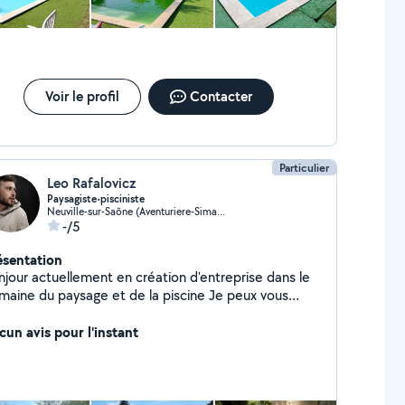
Voir le profil
Contacter
Particulier
Leo Rafalovicz
Paysagiste•pisciniste
Neuville-sur-Saône (Aventuriere-Simandre)
-/5
ésentation
njour actuellement en création d'entreprise dans le
aine du paysage et de la piscine Je peux vous
oposer mes services en entretien et création
spaces verts ainsi que l'entretien de vos piscines et
cun avis pour l'instant
s ou pleins d'autres petits bricolages