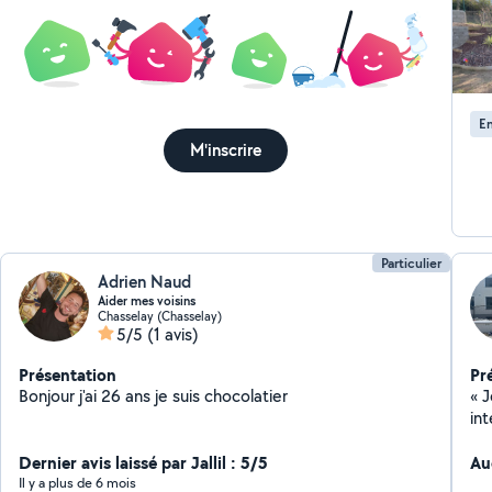
En
M'inscrire
Particulier
Adrien Naud
Aider mes voisins
Chasselay (Chasselay)
5/5
(1 avis)
Présentation
Pr
Bonjour j'ai 26 ans je suis chocolatier
« J
int
ca
Dernier avis laissé par Jallil : 5/5
Au
Il y a plus de 6 mois