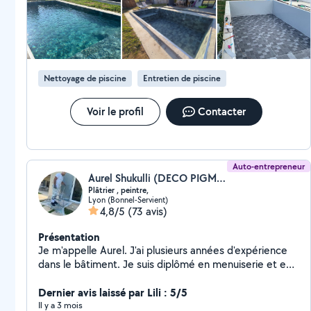
Nettoyage de piscine
Entretien de piscine
Voir le profil
Contacter
Auto-entrepreneur
Aurel Shukulli (DECO PIGMENT LYON)
Plâtrier , peintre,
Lyon (Bonnel-Servient)
4,8/5
(73 avis)
Présentation
Je m'appelle Aurel. J'ai plusieurs années d'expérience
dans le bâtiment. Je suis diplômé en menuiserie et en
aménagement et finition du bâtiment. Mon expertise
s'étend à une gamme variée de travaux de bricolage,
Dernier avis laissé par Lili : 5/5
incluant le ponçage des murs, la peinture, le ratissage
Il y a 3 mois