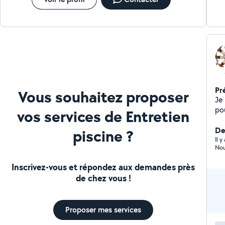
Pr
Vous souhaitez proposer
Je 
po
vos services de Entretien
pe
tra
Der
piscine ?
mai
Il 
Nou
part
ann
Inscrivez-vous et répondez aux demandes près
de chez vous !
Proposer mes services