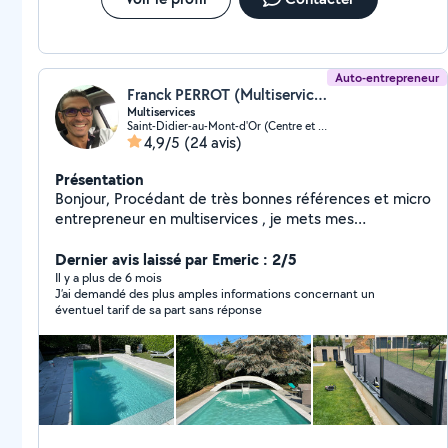
Auto-entrepreneur
Franck PERROT (Multiservices des monts d’or)
Multiservices
Saint-Didier-au-Mont-d'Or (Centre et Nord Ouest)
4,9/5
(24 avis)
Présentation
Bonjour, Procédant de très bonnes références et micro
entrepreneur en multiservices , je mets mes
compétences à votre service Homme toutes mains
petits travaux de bricolage en tout genre, montage de
Dernier avis laissé par Emeric : 2/5
meubles, pose de cuisine, pose de parquet, peinture,
Il y a plus de 6 mois
J’ai demandé des plus amples informations concernant un
carrelage ... En espérant vous rendre service
éventuel tarif de sa part sans réponse
Cordialement