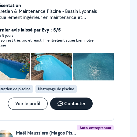
ésentation
etien & Maintenance Piscine - Bassin Lyonnais
tuellement ingénieur en maintenance et
rformance industrielle en alternance, je mets mes
mpétences techniques à votre service pour
nier avis laissé par Evy : 5/5
etien de vos piscines. J'interviens principalement
 a 8 jours
ison est très pro et réactif il entretient super bien notre
l'entretien de votre piscine. Services Piscine (Tout
cine
 de bassin et de traitement) : - Entretien ponctuel
attrapage d'eau verte - Mise en hivernage
tif / passif) et remise en route post-hivernage -
intenance technique (pompe, filtre à sable,
lyseur, etc.) - Installation et dépannage
raulique / Filtration.
tretien de piscine
Nettoyage de piscine
Voir le profil
Contacter
Auto-entrepreneur
Maël Maussiere (Magos Piscine)