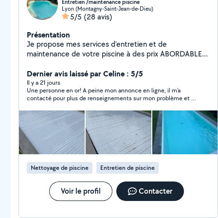
Entretien /maintenance piscine
Lyon (Montagny-Saint-Jean-de-Dieu)
5/5
(28 avis)
Présentation
Je propose mes services d'entretien et de
maintenance de votre piscine à des prix ABORDABLES !
- Rattrapage eau verte - Maintenance pompe / filtre à
sable / électrolyseur / etc - Mise en hivernage actif /
Dernier avis laissé par Celine : 5/5
passif - Remise en route post-hivernage - Entretien
Il y a 21 jours
Une personne en or! A peine mon annonce en ligne, il m'a
ponctuel / régulier - Installation hydraulique / électrique
contacté pour plus de renseignements sur mon problème et il
- etc Tout type de piscine et tout type de traitement !
m'a trouvé la solution dans les 2 mns. Très très honnête !!!
Au plaisir de vous aider !
Nettoyage de piscine
Entretien de piscine
Voir le profil
Contacter