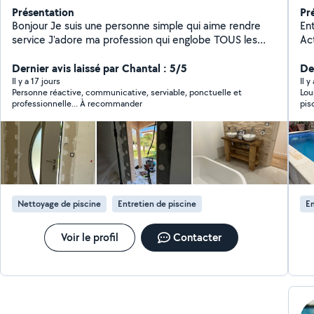
Présentation
Pr
Bonjour Je suis une personne simple qui aime rendre
Entr
service J'adore ma profession qui englobe TOUS les
Ac
métiers du bâtiment En activité dans ce domaine
pe
depuis plus de 20 ans En passant par les choses les
Dernier avis laissé par Chantal : 5/5
co
Der
plus simples aux plus complexes je saurais vous donner
l'entr
Il y a 17 jours
Il y
Personne réactive, communicative, serviable, ponctuelle et
Lou
entière satisfaction et bien plus encore Passionné
pour 
professionnelle... À recommander
pis
d'électronique et de bricolage avec création de
type
meubles en tout genre, j'aime également la photo
ou régulier - R
vidéo ainsi que l'aquariophilie Au plaisir de vous
(ac
connaître
Ma
électro
hyd
Nettoyage de piscine
Entretien de piscine
En
Voir le profil
Contacter