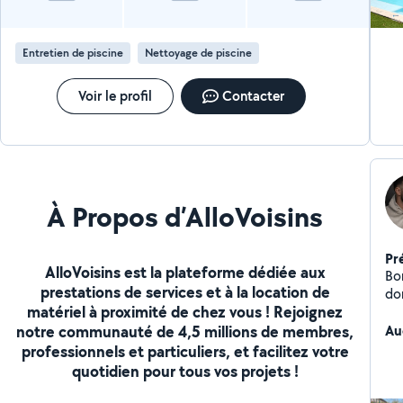
Entretien de piscine
Nettoyage de piscine
Voir le profil
Contacter
À Propos d’AlloVoisins
Pr
AlloVoisins est la plateforme dédiée aux
Bo
prestations de services et à la location de
dom
matériel à proximité de chez vous ! Rejoignez
pr
notre communauté de 4,5 millions de membres,
d'e
Au
spa
professionnels et particuliers, et facilitez votre
quotidien pour tous vos projets !