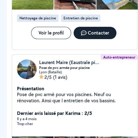
soigné Intervention rapide Prix raisonnables Votre
satisfaction est ma priorité ! N'hésitez pas à me
contacter pour discuter de votre besoin, je réponds
Nettoyage de piscine
Entretien de piscine
rapidement. À très bientôt
Voir le profil
Contacter
Auto-entrepreneur
Laurent Maire (Eaustrale piscine)
Pose de pvc armée pour piscine
Lyon (Bataille)
2/5
(1 avis)
Présentation
Pose de pvc armé pour vos piscines. Neuf ou
rénovation. Ainsi que l entretien de vos bassins.
Dernier avis laissé par Karima : 2/5
Il y a 4 mois
Trop cher