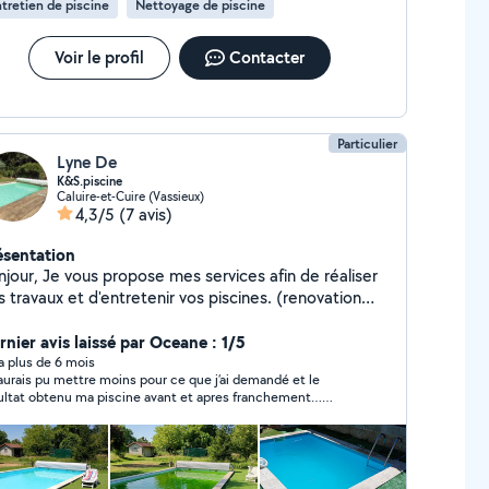
tretien de piscine
Nettoyage de piscine
Voir le profil
Contacter
Particulier
Lyne De
K&S.piscine
Caluire-et-Cuire (Vassieux)
4,3/5
(7 avis)
ésentation
ropose mes services afin de réaliser
 travaux et d'entretenir vos piscines. (renovation
cine, hivernage actif ou passif, modification du
aitement du chlore en sel, Changement de sonde ou
rnier avis laissé par Oceane : 1/5
pompe sur l'installation en place...). J'ai de
y a plus de 6 mois
j’aurais pu mettre moins pour ce que j’ai demandé et le
expérience dans le domaine et diplômés dans le
ultat obtenu ma piscine avant et apres franchement…
ment des eaux. Je répond à toutes questions
jours trouble légèrement moin verte mais toujours verte
n'hésitez pas à me contacter je suis disponible. Merci.