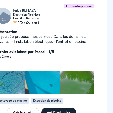
Auto-entrepreneur
Fakri BEHAVA
Electricien Pisciniste
Lyon (Les Battieres)
4/5
(26 avis)
ésentation
se mes services Dans les domaines
tallation électrique. - l'entretien piscine.
apporte mon point de vue et répond selon les besoins
 chacun.
nier avis laissé par Pascal : 1/5
 a 2 mois
ttoyage de piscine
Entretien de piscine
Voir le profil
Contacter