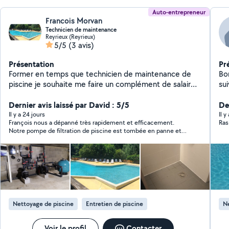
Auto-entrepreneur
Francois Morvan
Technicien de maintenance
Reyrieux (Reyrieux)
5/5
(3 avis)
Présentation
Pr
Former en temps que technicien de maintenance de
Bonjour, Je propo
piscine je souhaite me faire un complément de salaire
suivants : - l'ins
le weekend car la semaine je travaille dans un hôtel sur
j'
Lyon en tant que technicien de maintenance. Je suis
Dernier avis laissé par David : 5/5
de
Der
technicien dans des hôtels et camping pour gérer les
Il y a 24 jours
Il y
François nous a dépanné très rapidement et efficacement.
Ras
piscines l'entretien dépannage et travailler pour des
Notre pompe de filtration de piscine est tombée en panne et
particuliers a mes heures perdu En hôtellerie sa m'a
les réponses et conseils ont été très rapides. Au final nous
permis de : Avec montage de meuble Électricité
avons dû changer la pompe que François nous a installée avec
(habilitation électrique) Plomberie Piscine Cvc
une grande réactivité. Merci beaucoup pour cette prestation.
Nettoyage de piscine
Entretien de piscine
Ne
Voir le profil
Contacter