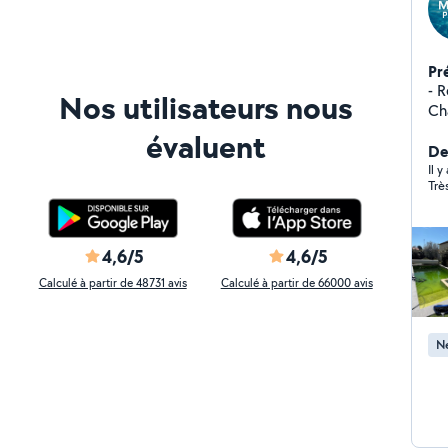
Pr
- Re
Nos utilisateurs nous
Chan
Terrasse - Traite
évaluent
De
Il y
Trè
4,6/5
4,6/5
Calculé à partir de 48731 avis
Calculé à partir de 66000 avis
Ne