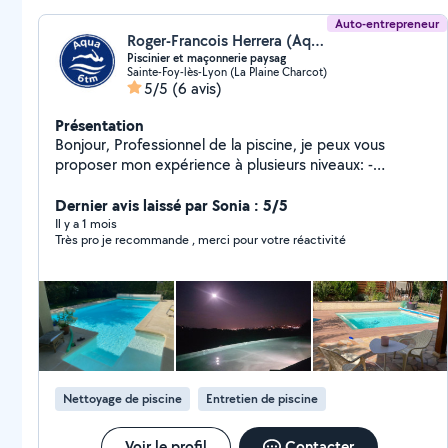
Auto-entrepreneur
Roger-Francois Herrera (Aquasixtm)
Piscinier et maçonnerie paysag
Sainte-Foy-lès-Lyon (La Plaine Charcot)
5/5
(6 avis)
Présentation
Bonjour, Professionnel de la piscine, je peux vous
proposer mon expérience à plusieurs niveaux: -
Entretien de votre piscine => mise en service ,
hivernage, entretien annuel, suivi régulier => nettoyage,
Dernier avis laissé par Sonia : 5/5
stérilisation de l'eau, filtration etc..) - Diagnostic sur la
Il y a 1 mois
Très pro je recommande , merci pour votre réactivité
qualité de l'eau et du bon fonctionnement de votre
filtration. - Coaching et aide pour les auto-
constructeurs - Démarches administratives
(déclaration de travaux) - Conseils paysagers et
maçonnerie paysagère. - Terrasses bois.
Nettoyage de piscine
Entretien de piscine
Voir le profil
Contacter