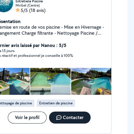
Entretiens Piscine
Miribel (Centre)
5/5
(18 avis)
ésentation
mise en route de vos piscine - Mise en Hivernage -
gement Charge filtrante - Nettoyage Piscine /
ment / Équilibre de l'eau - Contrats
rnier avis laissé par Nanou : 5/5
D'entretiens️ avec Suivi - Dépannage️
 a 13 jours
s réactif et professionnel je conseille à 100%
ttoyage de piscine
Entretien de piscine
Voir le profil
Contacter