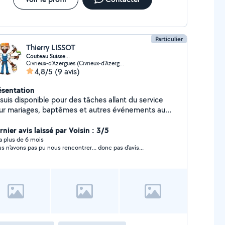
Particulier
Thierry LISSOT
Couteau Suisse...
Civrieux-d'Azergues (Civrieux-d'Azergues)
4,8/5
(9 avis)
ésentation
suis disponible pour des tâches allant du service
ur mariages, baptêmes et autres événements au
tits déménagements en passant par les petits
cas de la vie de tous les jours. Propriétaire d'une
nier avis laissé par Voisin : 3/5
son avec Piscine, nous louons celle-ci pour les
y a plus de 6 mois
s n'avons pas pu nous rencontrer... donc pas d'avis...
iculiers. Après midi fraîcheur, soirées entre amis,
iversaires...