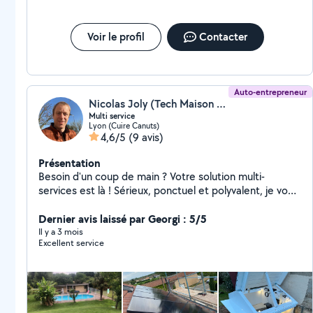
Voir le profil
Contacter
Auto-entrepreneur
Nicolas Joly (Tech Maison Service)
Multi service
Lyon (Cuire Canuts)
4,6/5
(9 avis)
Présentation
Besoin d'un coup de main ? Votre solution multi-
services est là ! Sérieux, ponctuel et polyvalent, je vous
propose mes services pour tous vos petits et grands
travaux : Bricolage (montage de meubles, étagères,
Dernier avis laissé par Georgi : 5/5
tringles, luminaires) Petits travaux d'électricité Petits
Il y a 3 mois
Excellent service
travaux de rénovation Jardinage et entretien extérieur
Installation et entretien robot de tonte Construction
abri robot de tonte Construction abris extérieur
Entretien et maintenance piscine Petites réparations
du quotidien Aide diverse selon vos besoins Travail