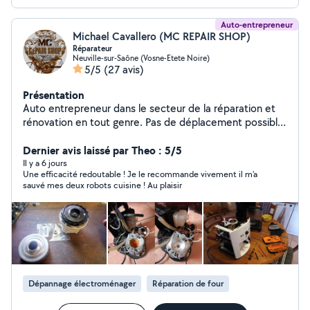
Auto-entrepreneur
Michael Cavallero (MC REPAIR SHOP)
Réparateur
Neuville-sur-Saône (Vosne-Etete Noire)
5/5
(27 avis)
Présentation
Auto entrepreneur dans le secteur de la réparation et
rénovation en tout genre. Pas de déplacement possible
( sauf si votre domicile se trouve à moins de 4
kilomètres ), l'entreprise est un centre de réparation.
Dernier avis laissé par Theo : 5/5
Réparation et Révision de matériels thermiques et
Il y a 6 jours
Une efficacité redoutable ! Je le recommande vivement il m'a
électriques pour le jardin Préparation esthétique de
sauvé mes deux robots cuisine ! Au plaisir
véhicules et motos Rénovation de matériels anciens et
de collections Diagnostic et Réparation d'équipements
du foyer Réparation et Révision d'outils électriques
Univers Informatique Conception et Création de
configurations sur mesure Réparation et Entretien
d'ordinateurs Optimisation et Overclocking Univers
Cycle Conception et Conversion de vélos électriques
Dépannage électroménager
Réparation de four
Entretien et Révision tout cycle