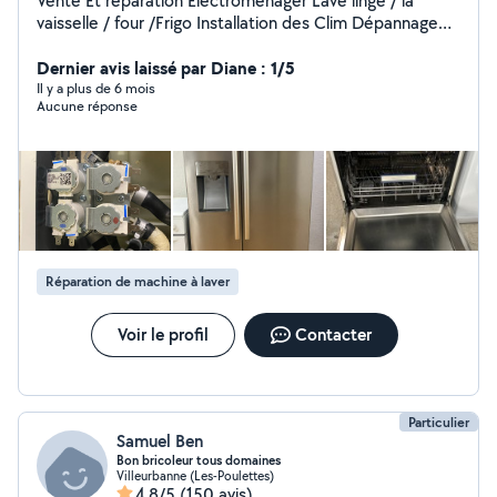
Vente Et réparation Électroménager Lave linge / la
vaisselle / four /Frigo Installation des Clim Dépannage
du Frigo professionnel
Dernier avis laissé par Diane : 1/5
Il y a plus de 6 mois
Aucune réponse
Réparation de machine à laver
Voir le profil
Contacter
Particulier
Samuel Ben
Bon bricoleur tous domaines
Villeurbanne (Les-Poulettes)
4,8/5
(150 avis)