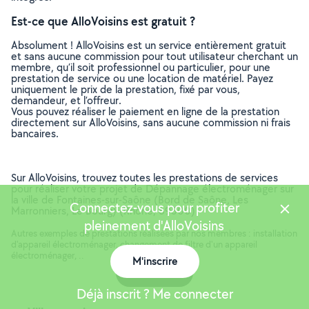
Est-ce que AlloVoisins est gratuit ?
Absolument ! AlloVoisins est un service entièrement gratuit
et sans aucune commission pour tout utilisateur cherchant un
membre, qu’il soit professionnel ou particulier, pour une
prestation de service ou une location de matériel. Payez
uniquement le prix de la prestation, fixé par vous,
demandeur, et l’offreur.
Vous pouvez réaliser le paiement en ligne de la prestation
directement sur AlloVoisins, sans aucune commission ni frais
bancaires.
Sur AlloVoisins, trouvez toutes les prestations de services
pour réaliser votre projet de Dépannage électroménager sur
la ville de Fontaines-sur-Saône (Bord de Saône, Les
Connectez-vous pour profiter
Marronniers, Le Bourg) (Rhône, 69300)
pleinement d'AlloVoisins
Autres exemples de prestations réalisées par nos membres : installation
d'appareil électroménager, changement de filtre d'un appareil
électroménager, ..
M'inscrire
Carte
Déjà inscrit ? Me connecter