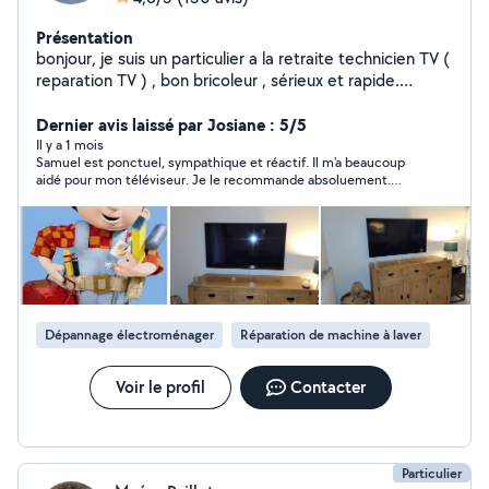
Présentation
bonjour, je suis un particulier a la retraite technicien TV (
reparation TV ) , bon bricoleur , sérieux et rapide.
Réparation Electronique TV et autre appareil ,
Electroménager , et tous travaux d intérieur et extérieur
Dernier avis laissé par Josiane : 5/5
pose étagère , montage meuble , électricité , réglage
Il y a 1 mois
Samuel est ponctuel, sympathique et réactif. Il m'a beaucoup
appareil travaux sur mesure . Devis gratuit ( TV par tel )
aidé pour mon téléviseur. Je le recommande absoluement.
Josiane
Dépannage électroménager
Réparation de machine à laver
Voir le profil
Contacter
Particulier