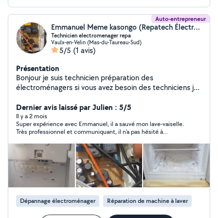
Auto-entrepreneur
Emmanuel Meme kasongo (Repatech Électroménager)
Technicien electromenager repa
Vaulx-en-Velin (Mas-du-Taureau-Sud)
5/5
(1 avis)
Présentation
Bonjour je suis technicien préparation des
électroménagers si vous avez besoin des techniciens je
suis là pour vous aider merci
Dernier avis laissé par Julien : 5/5
Il y a 2 mois
Super expérience avec Emmanuel, il a sauvé mon lave-vaiselle.
Très professionnel et communiquant, il n'a pas hésité à
s'adapter à mon emploi du temps pour venir à la maison et à du
faire plusieurs aller-retour après achat et réception des pièces
de rechanges.
Dépannage électroménager
Réparation de machine à laver