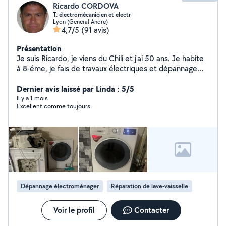
Ricardo CORDOVA
T. électromécanicien et electr
Lyon (General Andre)
4,7/5
(91 avis)
Présentation
Je suis Ricardo, je viens du Chili et j'ai 50 ans. Je habite
à 8-éme, je fais de travaux électriques et dépannage
électroménager machine à laver, sèche linge et lave-
vaisselle Ma profession est technicien en électricité
Dernier avis laissé par Linda : 5/5
industrielle (installations électriques, etc)
Il y a 1 mois
Excellent comme toujours
Dépannage électroménager
Réparation de lave-vaisselle
Voir le profil
Contacter