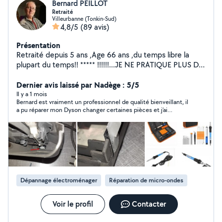
Bernard PEILLOT
Retraité
Villeurbanne (Tonkin-Sud)
4,8/5
(89 avis)
Présentation
Retraité depuis 5 ans ,Age 66 ans ,du temps libre la
plupart du temps!! ***** !!!!!!...JE NE PRATIQUE PLUS DE
DEPANNAGE A DOMICILE ,ET DONC DE GROS
ELECTROMENAGERS (REFRIGERATEUR,CUISINIERE,
Dernier avis laissé par Nadège : 5/5
MAL , FOUR ENCASTRABLE ,sauf Micro ondes ) Aime
Il y a 1 mois
Bernard est vraiment un professionnel de qualité bienveillant, il
rendre service dans la mesure du possible et de mes
a pu réparer mon Dyson changer certaines pièces et j’ai
compétences comme réparation de petits appareils
récupéré mon aspirateur comme neuf ! Je recommande milles
ménagers et autres que l'on peut m'apporter à mon
fois ! Un grand merci !
domicile ,facilement transportable.. Reste encore assez
bricoleur réparation de petits matériels ménagers
(micro ondes ,centrale vapeur ,cafetière ,lampes .. etc )
si réparables
Dépannage électroménager
Réparation de micro-ondes
Voir le profil
Contacter