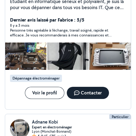
Étudiant en informatique sérieux et polyvalent, je suis là
pour vous dépanner dans tous vos besoins IT. Que ce
soit une réparation PC, une configuration réseau ou des
conseils techniques, je m'en occupe avec efficacité.
Dernier avis laissé par Fabrice : 5/5
Pour les petits travaux BTP, bricolage ou manutention, je
Il y a 3 mois
Personne très agréable à l'échange, travail soigné, rapide et
suis véhiculé et mobile pour intervenir rapidement chez
efficace. Je vous recommanderais à mes connaissances et
vous. Contactez-moi sans hésiter !
bien sur je garde vos coordonnées sous la main. Ma fille est
super contente et tient encore à vous remercier de votre
professionnalisme et votre gentillesse
Dépannage électroménager
Voir le profil
Contacter
Particulier
Adnane Kobi
Expert en électroménager
Lyon (Monchat-Bonnand)