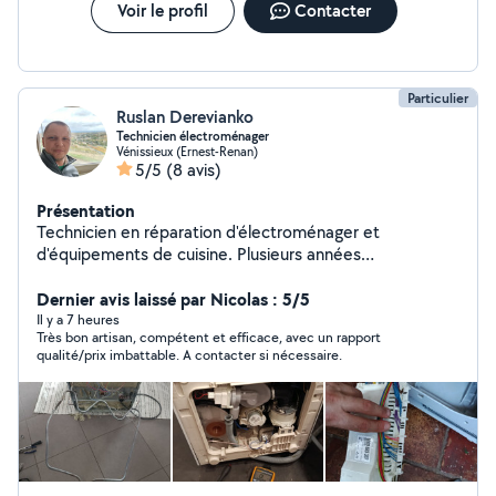
Voir le profil
Contacter
Particulier
Ruslan Derevianko
Technicien électroménager
Vénissieux (Ernest-Renan)
5/5
(8 avis)
Présentation
Technicien en réparation d'électroménager et
d'équipements de cuisine. Plusieurs années
d'expérience dans le diagnostic et le dépannage.
Réparation : lave-vaisselle, lave-linge, four, plaques de
Dernier avis laissé par Nicolas : 5/5
cuisson, friteuse, aspirateur et autres appareils.
Il y a 7 heures
Très bon artisan, compétent et efficace, avec un rapport
Intervention rapide, travail sérieux et soigné. N'hésitez
qualité/prix imbattable. A contacter si nécessaire.
pas à me contacter pour plus d'informations