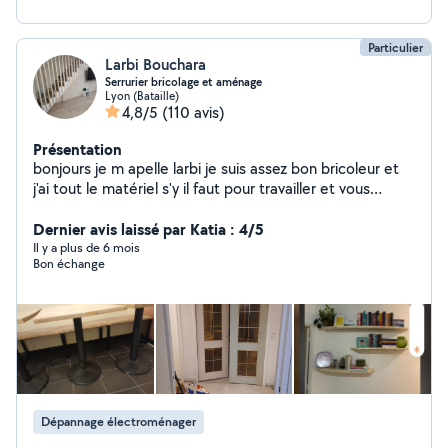
Particulier
Larbi Bouchara
Serrurier bricolage et aménage
Lyon (Bataille)
4,8/5
(110 avis)
Présentation
bonjours je m apelle larbi je suis assez bon bricoleur et
j'ai tout le matériel s'y il faut pour travailler et vous
satisfaire je peux aussi vous conseiller dans vos travaux ,
rénovation., aménagement d intérieur .montage de
Dernier avis laissé par Katia : 4/5
meuble cuisine décoration et aussi réparation et
Il y a plus de 6 mois
Bon échange
fabrication d ouvrages métalliques. De préférence
travailler avec des personnes réalistes et non des
marchands de tapis. Devis gratuit
Dépannage électroménager