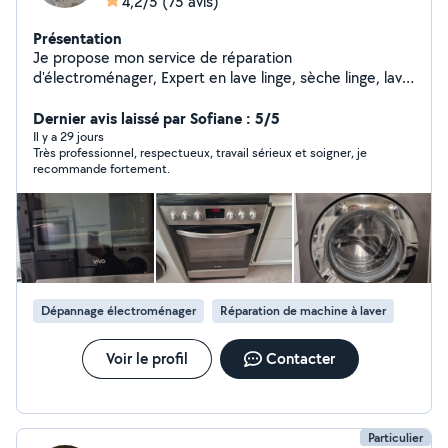
4,2/5
(75 avis)
Présentation
Je propose mon service de réparation
d'électroménager, Expert en lave linge, sèche linge, lave
vaisselle, cuisinières et fours, Clim et réfrigérateur, Petit
travaux d'électricité, Mécanique, plus de 20 Ans
Dernier avis laissé par Sofiane : 5/5
d'expérience.
Il y a 29 jours
Très professionnel, respectueux, travail sérieux et soigner, je
recommande fortement.
Dépannage électroménager
Réparation de machine à laver
Voir le profil
Contacter
Particulier