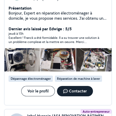
Présentation
Bonjour, Expert en réparation électroménager à
domicile, je vous propose mes services. J'ai obtenu un
diplôme spécialisé en Électroménager après 3 ans
d'apprentissages alternés auprès d'un artisan en 1995.
Dernier avis laissé par Edwige : 5/5
Expertise/diagnostic et réparation sur tous types
jeudi à 15h
Excellent ! Franck a été formidable. Il a su trouver une solution à
d'appareils électroménager. Étant spécialisé et
un problème complexe et la mettre en oeuvre. Merci
expérimenté dans ce domaine, il m'arrive selon la
infiniment Franck pour votre aide et votre pugnacité. Je le
demande de réparer/modifier certaines pièces pour
recommande très chaleureusement et retournerai vers lui en
remettre en état de marche vos appareils. Installation
cas d'autres pannes sur mon électroménager.
appareils électroménager Remplacement joints de
hublots Déblocage tambour lave linge top ( portillon
ouvert en marche ) Je retire également tous corps
étrangers coincés entre la cuve et le tambour Inversion
Dépannage électroménager
Réparation de machine à laver
sens portes réfrigérateurs * Un technicien
électroménager répare tout l'électroménager blanc (
lave linge , lave vaisselle, four, sèche linge etc... ) et brun
Voir le profil
Contacter
( tv ) Cordialement,
Auto-entrepreneur
Iqbal Hussain (ASA RENOVATION BÂTIMENT)