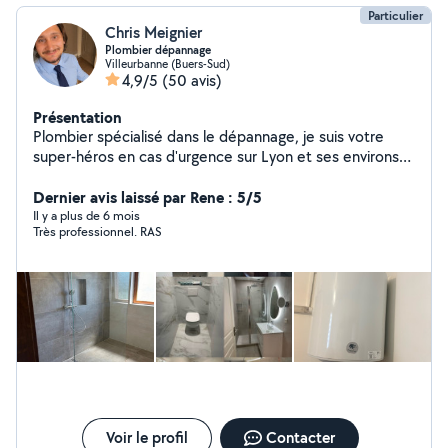
Particulier
Chris Meignier
Plombier dépannage
Villeurbanne (Buers-Sud)
4,9/5
(50 avis)
Présentation
Plombier spécialisé dans le dépannage, je suis votre
super-héros en cas d'urgence sur Lyon et ses environs
(cape non incluse). Mes super-pouvoirs : Traquer et
réparer les fuites plus vite que leur ombre. Déboucher
Dernier avis laissé par Rene : 5/5
WC, lavabos et éviers sans jamais perdre mon sang-
Il y a plus de 6 mois
Très professionnel. RAS
froid. Transformer votre vieille robinetterie en œuvre
d'art fonctionnelle. Sauver votre chauffe-eau en
détresse (ou lui offrir une retraite bien méritée).
Installer vos nouveaux WC avec style et précision. Et
bien d'autres missions sur vos demande ! ️ Des solutions
fiables, durables et à prix sympa pour tous vos tracas.
Pour une réponse plus rapide, merci de me contacter au
07-68-72-79-54 Appelez-moi, et vos problèmes fileront
à toute allure dans les tuyaux !
Voir le profil
Contacter