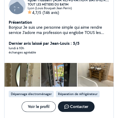
TOUT LES MÉTIERS DU BATIM
Lyon (Louis Bouquet-Jean Perrin)
4,7/5
(146 avis)
Présentation
Bonjour Je suis une personne simple qui aime rendre
service J'adore ma profession qui englobe TOUS les
métiers du bâtiment En activité dans ce domaine depuis
plus de 20 ans En passant par les choses les plus
Dernier avis laissé par Jean-Louis : 5/5
simples aux plus complexes je saurais vous donner
lundi à 10h
échanges agréable
entière satisfaction et bien plus encore Passionné
d'électronique et de bricolage avec création de
meubles en tout genre, j'aime également la photo vidéo
ainsi que l'aquariophilie Au plaisir de vous connaître
Dépannage électroménager
Réparation de réfrigérateur
Voir le profil
Contacter