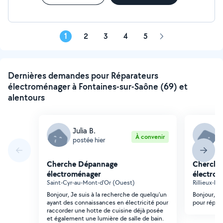
1
2
3
4
5
Page
suivante
Dernières demandes pour Réparateurs
électroménager à Fontaines-sur-Saône (69) et
alentours
Julia B.
E
À convenir
postée hier
p
Cherche Dépannage
Cherche
électroménager
électro
Saint-Cyr-au-Mont-d'Or (Ouest)
Rillieux-la
Bonjour, Je suis à la recherche de quelqu'un
Bonjour, B
ayant des connaissances en électricité pour
pour répare
raccorder une hotte de cuisine déjà posée
et également une lumière de salle de bain.