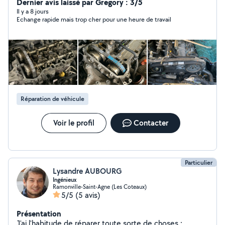
Dernier avis laissé par Gregory : 3/5
Il y a 8 jours
Echange rapide mais trop cher pour une heure de travail
Réparation de véhicule
Voir le profil
Contacter
Particulier
Lysandre AUBOURG
Ingénieux
Ramonville-Saint-Agne (Les Coteaux)
5/5
(5 avis)
Présentation
J'ai l'habitude de réparer toute sorte de choses :