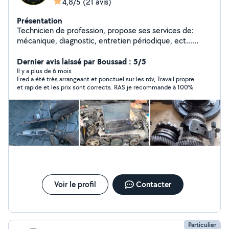
4,8/5
(21 avis)
Présentation
Technicien de profession, propose ses services de:
mécanique, diagnostic, entretien périodique, ect...
N'hésiter pas à me contacter par téléphone pour toute
réparation, si je ne vous réponds pas sur l'application.
Dernier avis laissé par Boussad : 5/5
Merci
Il y a plus de 6 mois
Fred a été très arrangeant et ponctuel sur les rdv, Travail propre
et rapide et les prix sont corrects. RAS je recommande à 100%
Voir le profil
Contacter
Particulier