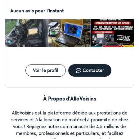
conservation bio ethanol diagnostic véhicule tous
marque
Aucun avis pour l'instant
Voir le profil
Contacter
À Propos d’AlloVoisins
AlloVoisins est la plateforme dédiée aux prestations de
services et à la location de matériel à proximité de chez
vous ! Rejoignez notre communauté de 4,5 millions de
membres, professionnels et particuliers, et facilitez