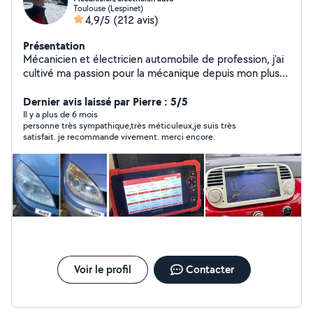
Toulouse (Lespinet)
4,9/5
(212 avis)
Présentation
Mécanicien et électricien automobile de profession, j'ai
cultivé ma passion pour la mécanique depuis mon plus
jeune âge. Avec plus de 10 ans d'expérience à mon
actif, je vous offre un éventail de services de réparation
Dernier avis laissé par Pierre : 5/5
automobiles. Je résous tous vos problèmes mécaniques
Il y a plus de 6 mois
personne très sympathique,très méticuleux,je suis très
ou électriques. Services supplémentaires disponibles : -
satisfait. je recommande vivement. merci encore.
Rénovation/Polissage de phares optiques - Installation
de CarPlay - Installation de systèmes audio, y compris
haut-parleurs et caissons de basse - Conversion de
vitres manuelles en vitres électriques Je vous assure un
travail soigné et réalisé dans les plus brefs délais.
N'hesitez pas à me contacter, À bientôt !
Voir le profil
Contacter