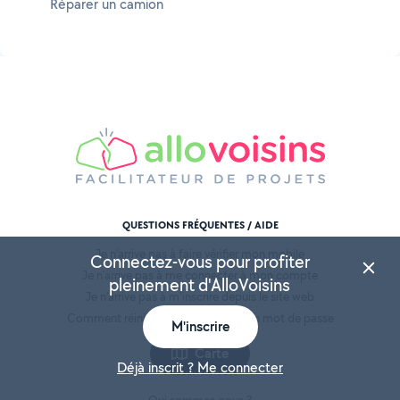
Réparer un camion
QUESTIONS FRÉQUENTES / AIDE
Je n'arrive pas à faire vérifier mon mobile
Connectez-vous pour profiter
Je n'arrive pas à me connecter à mon compte
pleinement d'AlloVoisins
Je n'arrive pas à m'inscrire depuis le site web
Comment réinitialiser / modifier mon mot de passe
M'inscrire
Carte
Déjà inscrit ? Me connecter
PRÉSENTATION