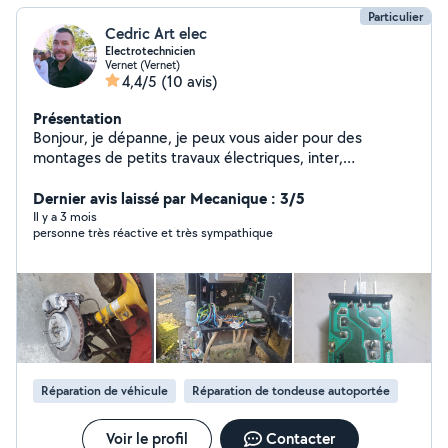
Particulier
Cedric Art elec
Electrotechnicien
Vernet (Vernet)
4,4/5
(10 avis)
Présentation
Bonjour, je dépanne, je peux vous aider pour des
montages de petits travaux électriques, inter,
telerupteurs, va & vient. disjoncteurs ou tableaux,
équilibrage de phases, liaison équipotentielle, tests
Dernier avis laissé par Mecanique : 3/5
mesures et impédances. Pose appareillage électrique,
Il y a 3 mois
personne très réactive et très sympathique
luminaires etc.. Je pratique également des petits
travaux mécanique sur véhicules , plaquettes de freins
disques ou entretiens classiques vidange filtres air, huile,
essence. Diagnostiques de pannes. Faites moi une
demande directement. Je n'ai pas d'abonnement donc
je ne peux pas vous répondre. Facebook: Oz Cedric. ou
ilkoz.hotmail. Merci
Réparation de véhicule
Réparation de tondeuse autoportée
Voir le profil
Contacter