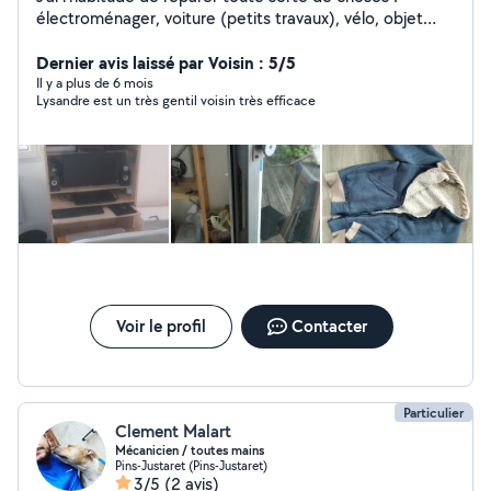
électroménager, voiture (petits travaux), vélo, objet
mécanique et aussi informatique. Je conçois et fabrique
des meuble aussi. Mes qualités sont une grande
Dernier avis laissé par Voisin : 5/5
patience, une bonne expérience dans les domaines
Il y a plus de 6 mois
Lysandre est un très gentil voisin très efficace
cités mais surtout une créativité permettant de
résoudre les problèmes in situ.
Voir le profil
Contacter
Particulier
Clement Malart
Mécanicien / toutes mains
Pins-Justaret (Pins-Justaret)
3/5
(2 avis)