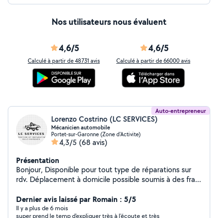
Nos utilisateurs nous évaluent
4,6/5
4,6/5
Calculé à partir de 48731 avis
Calculé à partir de 66000 avis
Auto-entrepreneur
Lorenzo Costrino (LC SERVICES)
Mécanicien automobile
Portet-sur-Garonne (Zone d'Activite)
4,3/5
(68 avis)
Présentation
Bonjour, Disponible pour tout type de réparations sur
rdv. Déplacement à domicile possible soumis à des frais.
N'hésitez pas à me contacter par téléphone pour tout
type d'information ou devis c'est avec plaisir que j'y
Dernier avis laissé par Romain : 5/5
répondrais. LC SERVICES Costrino Lorenzo A bientôt.
Il y a plus de 6 mois
super prend le temp d'expliquer très à l'écoute et très