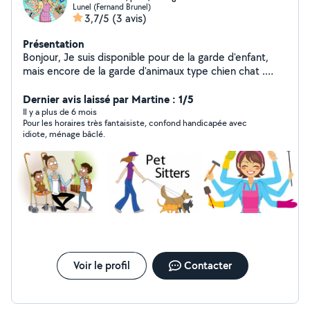
Lunel (Fernand Brunel)
3,7/5
(3 avis)
Présentation
Bonjour, Je suis disponible pour de la garde d'enfant,
mais encore de la garde d'animaux type chien chat .
Disponible pour des heures de ménage également
N'hésitez pas à me contacter .
Dernier avis laissé par Martine : 1/5
Il y a plus de 6 mois
Pour les horaires très fantaisiste, confond handicapée avec
idiote, ménage bâclé.
Voir le profil
Contacter