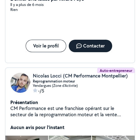
Il y a plus de 6 mois
Rien
Voir le profil
Contacter
Auto-entrepreneur
Nicolas Locci (CM Performance Montpellier)
Reprogrammation moteur
Vendargues (Zone d'Activite)
-/5
Présentation
CM Performance est une franchise opérant sur le
secteur de la reprogrammation moteur et la vente
d'accessoires automobile. Elle compte à ce jour 12
centres en France, dont le nôtre à Montpellier. Chez
Aucun avis pour l'instant
CM Performance Montpellier, nous vous proposons un
panel de solutions sur mesure afin de répondre à vos