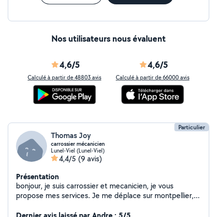
Nos utilisateurs nous évaluent
4,6/5
4,6/5
Calculé à partir de 48803 avis
Calculé à partir de 66000 avis
Particulier
Thomas Joy
carrossier mécanicien
Lunel-Viel (Lunel-Viel)
4,4/5
(9 avis)
Présentation
bonjour, je suis carrossier et mecanicien, je vous
propose mes services. Je me déplace sur montpellier,
pérols, lattes et ses alentours. N’hesitez pas à me
contacter en cas de besoin.
Dernier avis laissé par Andre : 5/5