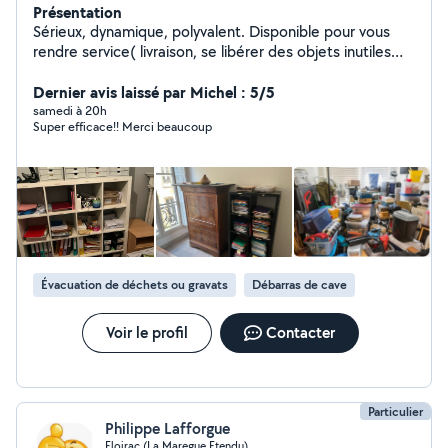
Présentation
Sérieux, dynamique, polyvalent. Disponible pour vous
rendre service( livraison, se libérer des objets inutiles
pour la déchetterie, aide au déménagement, debarras
Dernier avis laissé par Michel : 5/5
de garage , maison, grenier, ...).
samedi à 20h
Super efficace!! Merci beaucoup
Évacuation de déchets ou gravats
Débarras de cave
Voir le profil
Contacter
Particulier
Philippe Lafforgue
Floirac (La Maregue Etendu)