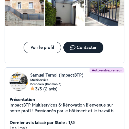
Voir le profil
Contacter
Auto-entrepreneur
Samuel Ternoi (ImpactBTP)
Multiservice
Bordeaux (Bacalan 3)
3/5
(2 avis)
Présentation
ImpactBTP Multiservices & Rénovation Bienvenue sur
notre profil ! Passionnés par le bâtiment et le travail bien
fait, nous mettons notre savoir-faire à votre service pour
vos travaux de rénovation, d'entretien et de bricolage.
Dernier avis laissé par Stole : 1/5
Peinture intérieure et extérieure Petits travaux de
Il y a 1 mois