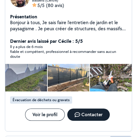
Bassens (Centre)
5/5
(80 avis)
Présentation
Bonjour à tous, Je sais faire l'entretien de jardin et le
paysagisme . Je peux créer de structures, des massifs
avec des idées originales pour embellir votre jardin . Je
mets en location tout le matériel pour le jardin et
Dernier avis laissé par Cécile : 5/5
l'entretien de la maison Je sais aussi faire la peinture,
Il y a plus de 6 mois
fiable et compétent, professionnel à recommander sans aucun
saturateur, lasure et les toits. Tout ça dans la bonne
doute
humeur et avec le sourire. Bonne journée à vous
Évacuation de déchets ou gravats
Voir le profil
Contacter