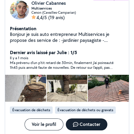
Olivier Cabannes
Multiservices
Cenon (Cavailles-Camparian)
4,4/5
(19 avis)
Présentation
Bonjour je suis auto entrepreneur Multiservices je
propose des service de : -jardinier paysagiste -
débarrassement/ nettoyage chantier - nettoyage
façade, toiture, terrasse -peinture -isolation -possible
Dernier avis laissé par Julie : 1/5
de venir pour traiter nids de guêpes frelons Et d'autres
Il y a 1 mois
M'a prévenu d'un p'tit retard de 30min, finalement j'ai poireauté
services sont également disponible si vous le souhaiter.
1h45 puis annulé faute de nouvelles. De retour sur l'appli, pas
d'explication, pas d'excuses présentées. Chui ghostée. J'avais
pris RV pour travaux chez ma mère, me suis déplacée en pleine
canicule pour rien. Toujours agréable de bloquer son aprem
pour des gens pas fiables.
Évacuation de déchets
Évacuation de déchets ou gravats
Voir le profil
Contacter