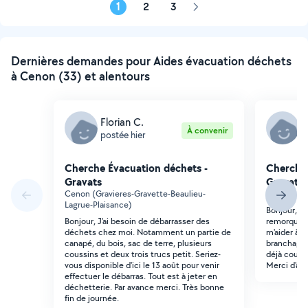
1
2
3
Page
suivante
Dernières demandes pour Aides évacuation déchets
à Cenon (33) et alentours
Florian C.
L
À convenir
postée hier
p
Cherche Évacuation déchets -
Cherche 
Gravats
Gravats
Cenon (Gravieres-Gravette-Beaulieu-
Floirac (R
Lagrue-Plaisance)
Bonjour, je
Bonjour, J'ai besoin de débarrasser des
remorque o
déchets chez moi. Notamment un partie de
m'aider à 
canapé, du bois, sac de terre, plusieurs
branchages
coussins et deux trois trucs petit. Seriez-
déjà coupé
vous disponible d'ici le 13 août pour venir
Merci d'av
effectuer le débarras. Tout est à jeter en
déchetterie. Par avance merci. Très bonne
fin de journée.