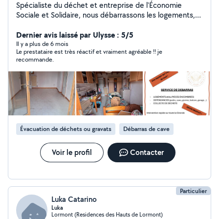
Spécialiste du déchet et entreprise de l'Économie
Sociale et Solidaire, nous débarrassons les logements,
dépendances, caves, greniers, garages partout en
Gironde. Nous évacuons aussi les encombrants et
Dernier avis laissé par Ulysse : 5/5
collectons les déchets non dangereux auprès de
Il y a plus de 6 mois
Le prestataire est très réactif et vraiment agréable !! je
particuliers et de professionnels. Nous intervenons aussi
recommande.
sur des logements avec présence de cas dit "syndrome
de diogène". Nous avons des forfaits "clé en main" ,
consultables sur notre site et bien entendu devis gratuit
pour les cas spécifiques. Lors de la mission, nous
sommes équipés avec du matériel adéquat pour
effectuer un tri séléctif et éviter le plus possible le
recours à une déchetterie. Nous avons un partenariat
Évacuation de déchets ou gravats
Débarras de cave
exclusif avec une société girondine de dispositifs
médicaux pour donner une seconde vie, après
réhabilitation, aux fauteuils roulants, lits médicalisés,
Voir le profil
Contacter
déambulateurs,..
Particulier
Luka Catarino
Luka
Lormont (Residences des Hauts de Lormont)