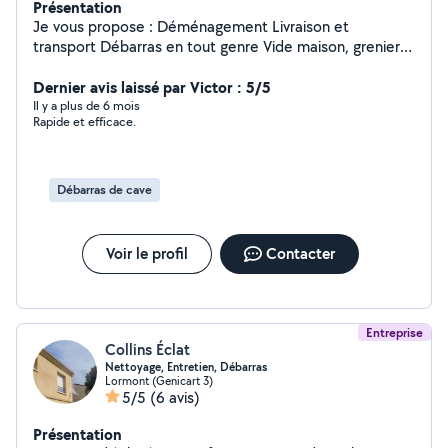
Présentation
Je vous propose : Déménagement Livraison et
transport Débarras en tout genre Vide maison, grenier,
cave jardin, locaux... Évacuation déchets, nettoyage fin
de chantier Bordeaux et alentours Intervention rapide
Dernier avis laissé par Victor : 5/5
Disponible 7/7j
Il y a plus de 6 mois
Rapide et efficace.
Débarras de cave
Voir le profil
Contacter
Entreprise
Collins Éclat
Nettoyage, Entretien, Débarras
Lormont (Genicart 3)
5/5
(6 avis)
Présentation