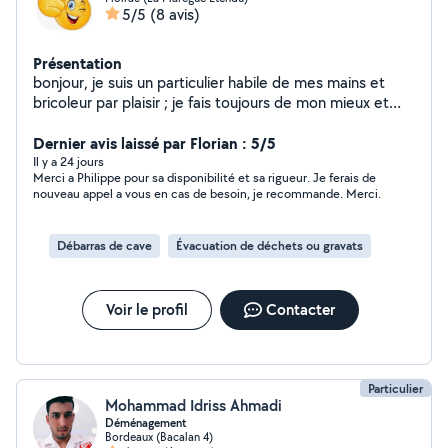
5/5
(8 avis)
Présentation
bonjour, je suis un particulier habile de mes mains et
bricoleur par plaisir ; je fais toujours de mon mieux et
suis rigoureux pour tous les travaux que je réalise... @
bientôt
Dernier avis laissé par Florian : 5/5
Il y a 24 jours
Merci a Philippe pour sa disponibilité et sa rigueur. Je ferais de
nouveau appel a vous en cas de besoin, je recommande. Merci.
Débarras de cave
Évacuation de déchets ou gravats
Voir le profil
Contacter
Particulier
Mohammad Idriss Ahmadi
Déménagement
Bordeaux (Bacalan 4)