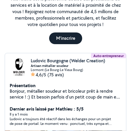
services et à la location de matériel à proximité de chez
vous ! Rejoignez notre communauté de 4,5 millions de
membres, professionnels et particuliers, et facilitez
votre quotidien pour tous vos projets !
M'inscrire
Auto-entrepreneur
Ludovic Bourgogne (Welder Creation)
Artisan métallier soudeur
Lormont (Le Bourg-Le Vieux Bourg)
4,6/5
(75 avis)
Présentation
Bonjour, métallier soudeur et bricoleur prêt à rendre
service ! :) Et besoin parfois d'un petit coup de main en
retour dans la joie et la bonne humeur ! Métallerie /
soudure : - réparations sur-mesure - fabrication de
Dernier avis laissé par Mathieu : 5/5
mobilier et structures - pose d'ouvrages métalliques
Il y a 1 mois
Ludovic a toujours été réactif dans les échanges pour un projet
de pose de portail. Le moment venu : ponctuel, très sympa et
pose impeccable. Merci