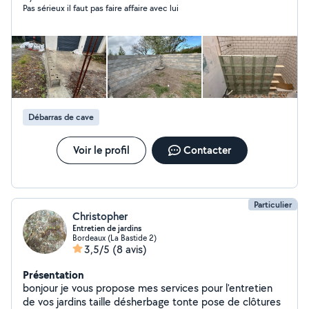
Pas sérieux il faut pas faire affaire avec lui
rénovation Montage de meubles et aménagements
Pose d'accessoires et finitions Entretien extérieur et
petits espaces verts Manutention et aide au
déménagement Divers travaux de bricolage et
multiservices Sérieux, réactifs et soigneux, nous
accordons une grande importance à la qualité du travail
et à la satisfaction de nos clients. Chaque projet est
réalisé avec professionnalisme, dans le respect de vos
Débarras de cave
besoins et de votre budget.
Voir le profil
Contacter
Particulier
Christopher
Entretien de jardins
Bordeaux (La Bastide 2)
3,5/5
(8 avis)
Présentation
bonjour je vous propose mes services pour l'entretien
de vos jardins taille désherbage tonte pose de clôtures