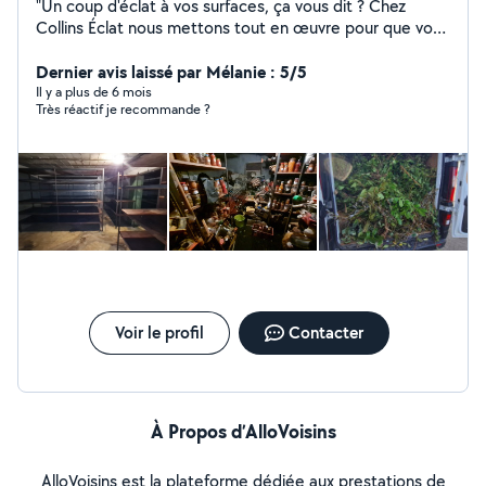
"Un coup d'éclat à vos surfaces, ça vous dit ? Chez
Collins Éclat nous mettons tout en œuvre pour que vos
surfaces brillent de mille feu ! " Ce que nous proposons :
- Nettoyage des Vitres, Façades, Toitures, Terrasses,
Dernier avis laissé par Mélanie : 5/5
Gouttières - Nettoyage et Débarras de Jardin : tonte,
Il y a plus de 6 mois
Très réactif je recommande ?
taille, élagage... - Débarras : encombrants, déchets
verts, tout y passe ! Pourquoi nous ? - Fiable et Travail
bien fait, toujours avec le sourire. - Disponible
rapidement. - Devis gratuit, sans surprise. Envie de
surfaces impeccable ? Contactez-moi pour un devis
rapide et gratuit. Je serai ravi de vous aider !
Voir le profil
Contacter
À Propos d’AlloVoisins
AlloVoisins est la plateforme dédiée aux prestations de