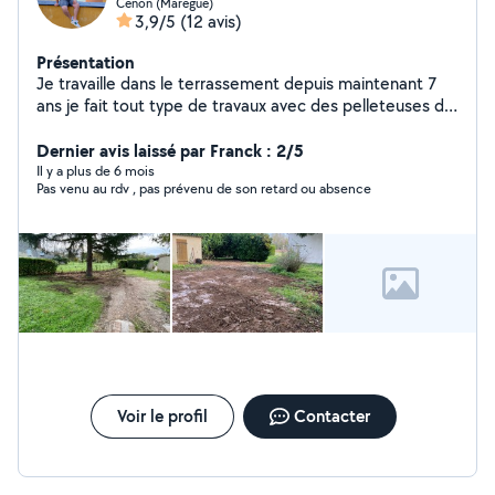
Cenon (Maregue)
3,9/5
(12 avis)
Présentation
Je travaille dans le terrassement depuis maintenant 7
ans je fait tout type de travaux avec des pelleteuses de
2t5 à 9 tonne avec camion 3t5 benne ou même un
poids lourd prix abordable et travaille de très bonne
Dernier avis laissé par Franck : 2/5
qualité. Merci à tous bonne journée.
Il y a plus de 6 mois
Pas venu au rdv , pas prévenu de son retard ou absence
Voir le profil
Contacter