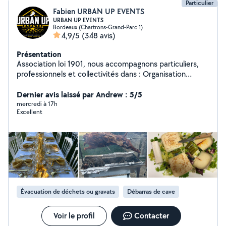
Particulier
Fabien URBAN UP EVENTS
URBAN UP EVENTS
Bordeaux (Chartrons-Grand-Parc 1)
4,9/5
(348 avis)
Présentation
Association loi 1901, nous accompagnons particuliers,
professionnels et collectivités dans : Organisation
d'événements, concerts, soirées et festivals
Communication, décoration et création visuelle
Dernier avis laissé par Andrew : 5/5
Logistique, manutention, transport, enlèvement,
mercredi à 17h
Excellent
évacuation et prestations diverses Montage de
meubles, d'abris de jardin, entretien de jardin,
rénovation Traiteur, restauration et vente ambulante
Management artistique et booking Location de matériel
et accompagnement de projets Une structure engagée
qui place l'humain, la solidarité et la qualité de service au
cœur de ses actions. Notre association œuvre pour
financer et développer des actions solidaires, culturelles
Évacuation de déchets ou gravats
Débarras de cave
et économiques au service du plus grand nombre.
Contactez-nous pour donner vie à vos idées !
Voir le profil
Contacter