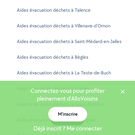
Aides évacuation déchets à Talence
Aides évacuation déchets à Villenave-d'Ornon
Aides évacuation déchets à Saint-Médard-en-Jalles
Aides évacuation déchets à Bègles
Aides évacuation déchets à La Teste-de-Buch
Aides évacuation déchets à Eysines
Connectez-vous pour profiter
pleinement d'AlloVoisins
Aides évacuation déchets à Gujan-Mestras
M'inscrire
Carte
Aides évacuation déchets à Gradignan
Déjà inscrit ? Me connecter