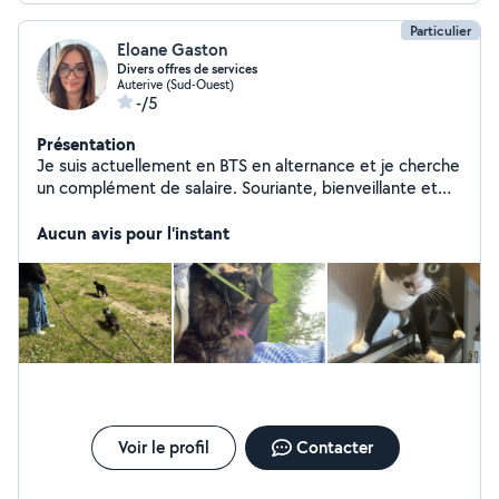
Particulier
Eloane Gaston
Divers offres de services
Auterive (Sud-Ouest)
-/5
Présentation
Je suis actuellement en BTS en alternance et je cherche
un complément de salaire. Souriante, bienveillante et
manuelle, je suis également véhiculée pour me déplacer
facilement. N'hésitez pas à faire appel à mes services !
Aucun avis pour l'instant
Voir le profil
Contacter