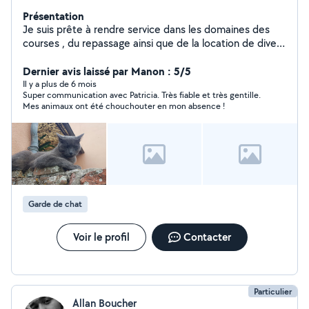
Présentation
Je suis prête à rendre service dans les domaines des
courses , du repassage ainsi que de la location de divers
outillages de jardinage , de bricolage ou de cuisine . Je
m'occupe aussi de vos animaux en votre absence à mon
Dernier avis laissé par Manon : 5/5
domicile. Alors n'hésitez pas .
Il y a plus de 6 mois
Super communication avec Patricia. Très fiable et très gentille.
Mes animaux ont été chouchouter en mon absence !
Garde de chat
Voir le profil
Contacter
Particulier
Allan Boucher