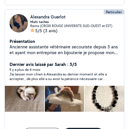
Particulier
Alexandra Guerlot
Multi taches
Reims (CROIX ROUGE UNIVERSITE-SUD-OUEST et EST)
5/5
(3 avis)
Présentation
Ancienne assistante vétérinaire secouriste depuis 3 ans
et ayant mon entreprise en bijouterie je propose mon
aide sur mon temps libre
Dernier avis laissé par Sarah : 5/5
Il y a plus de 6 mois
J’ai laisser mon chien à Alexandra au dernier moment et elle a
accepter , de plus elle a su avoir la patience nécessaire car
mon chien étant stressé n’a pas arrêter d’aboyer ,elle a su en
plus me donner des conseils au niveau de sa santé et autres ,
je recommande fortement Alexandra !