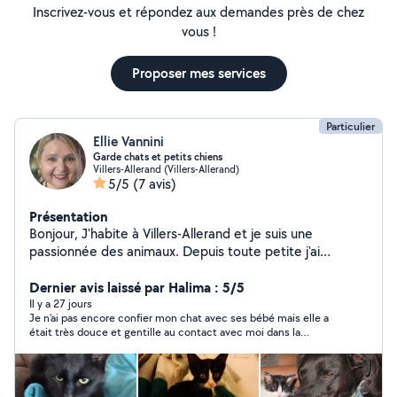
Inscrivez-vous et répondez aux demandes près de chez
vous !
Proposer mes services
Particulier
Ellie Vannini
Garde chats et petits chiens
Villers-Allerand (Villers-Allerand)
5/5
(7 avis)
Présentation
Bonjour, J'habite à Villers-Allerand et je suis une
passionnée des animaux. Depuis toute petite j'ai
toujours eu des chats et maintenant j'ai aussi un chien.
J'ai participé à quelques sauvetages en France et à
Dernier avis laissé par Halima : 5/5
l'étranger et j'ai des connaissances fiables dans la
Il y a 27 jours
Je n’ai pas encore confier mon chat avec ses bébé mais elle a
protection animale. Je suis souvent disponible et je
était très douce et gentille au contact avec moi dans la
peux vous rendre service sur Villers-Allerand, Rilly-la-
discussion on voit bien elle est investie et aime les animeaux
Montagne et les villages alentours pour une journée ou
franchement même sans l’avoir encore confier ni ce qui en
plusieurs semaines. Pendant vos vacances ou autre.
serai les yeux fermer je lui fait confiance et lui laisserai avec
plaisir ma puce et ses bébés
Pour moi les animaux sont ma priorité, une grande