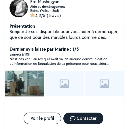
Ero Mushegyan
Aide au déménagement
Reims (Wilson-Sud)
4,2/5
(5 avis)
Présentation
Bonjour Je suis disponible pour vous aider à déménager,
que ce soit pour des meubles lourds comme des
armoires ou des objets fragiles comme des miroirs.
Sérieux, motivé et soigneux je travaille avec attention et
Dernier avis laissé par Marine : 1/5
efficacité.
samedi à 10h
N’est pas venu au rdv qu'il avait validé aucune communication
et information de l'annulation de sa présence pour nous aider
au déménagement
Voir le profil
Contacter