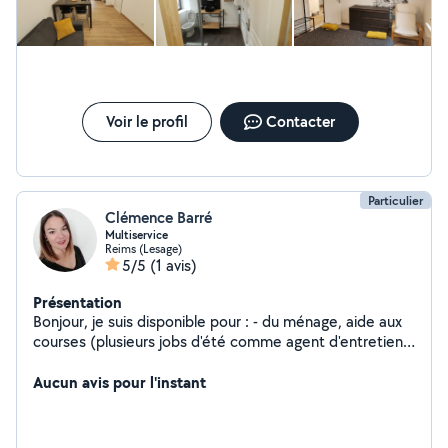
Voir le profil
Contacter
Particulier
Clémence Barré
Multiservice
Reims (Lesage)
5/5
(1 avis)
Présentation
Bonjour, je suis disponible pour : - du ménage, aide aux
courses (plusieurs jobs d'été comme agent d'entretien à
l'hôpital et en Ehpad ou aide à domicile), - du soutien
scolaire (diplômée d'un master) pour le primaire (toutes
Aucun avis pour l'instant
matières confondues) et le secondaire (histoire,
géographie, français), - autres besoins non qualifiés
(petits déménagements, trajets, tonte pelouse, etc).