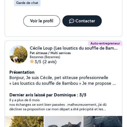
Garde de chat
Voir le profil
Contacter
Auto-entrepreneur
Cécile Loup (Les loustics du souffle de Bambou)
Pet sitteuse / Multi services
Bezannes (Bezannes)
3/5
(2 avis)
Présentation
Bonjour, Je suis Cécile, pet sitteuse professionnelle
« Les loustics du souffle de Bambou » Je me propose de
garder vos animaux directement( chiens, chats ,
rongeurs , animaux exotique ) a votre domicile ou
Dernier avis laissé par Dominique : 5/5
promener vos chiens en votre absence. Je suis titulaire
Il y a plus de 6 mois
nos échanges se sont bien passées . malheureusement, j'ai dû
de l'Acaced. Je propose également de faire de la
décliner sa proposition car mon départ a été précipité et les
conciergerie pour vos airbnb ou service administratif en
dates de Cécile ne correspondaient plus à ma demande. Sûr
tout genre. Aide au rangement , nettoyage logement
que je la recontacterai !
encombré Multi tâches et disponible pour vous aider.