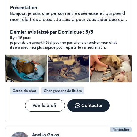
Présentation
Bonjour, je suis une personne très sérieuse et qui prend
mon rôle très à cœur. Je suis là pour vous aider que que
ce soit femme de ménage , aide au repassage même
lavage si besoin , Sois garde d'animaux tous types . Sois
Dernier avis laissé par Dominique : 5/5
garde d'enfants je suis quelqu'un qui est très
Il y a 19 jours
je prends un appart hôtel pour ne pas aller a chercher mon chat
arrangeante et très fiable et très rapide. Toujours très
il sera avec moi plus rapide pour repartir le samedi matin.
rapide à répondre également au message
Garde de chat
Changement de litière
Voir le profil
Contacter
Particulier
Anelka Galas