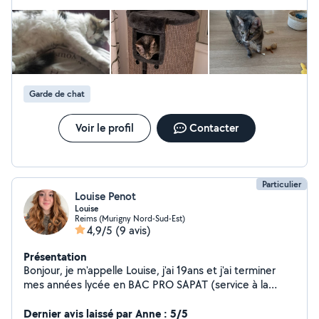
Garde de chat
Voir le profil
Contacter
Particulier
Louise Penot
Louise
Reims (Murigny Nord-Sud-Est)
4,9/5
(9 avis)
Présentation
Bonjour, je m'appelle Louise, j'ai 19ans et j'ai terminer
mes années lycée en BAC PRO SAPAT (service à la
personne et aux territoires) je suis dans le domaine de
la petite enfance et la dépendance et je suis
Dernier avis laissé par Anne : 5/5