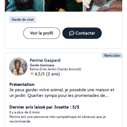
passion. Je suis très douce avec eux, toujours aux petits
soins. Je peux garder vos animaux à votre domicile
uniquement car j'ai un chien qui ne s'entend pas avec
Garde de chat
ses congénères. N'hésitez pas à me contacter en
amont afin qu'on puisse se rencontrer et échanger sur
vos demandes. Je serais ravie de pouvoir chouchouter
Voir le profil
Contacter
vos animaux.
Particulier
Perrine Gaspard
Garde d'animaux
Reims (Cite Jardin Charles Arnould)
4,5/5
(2 avis)
Présentation
Je peux garder votre animal, je possède une maison et
un jardin. Quartier sympa pour les promenades de
chiens. Et comme je travaille chez moi, votre animal ne
sera jamais seul Animaux propreset gentils uniquement
Dernier avis laissé par Josette : 5/5
Il y a plus de 6 mois
Perrine est une personne très sympathique et sérieuse que je
recommande.