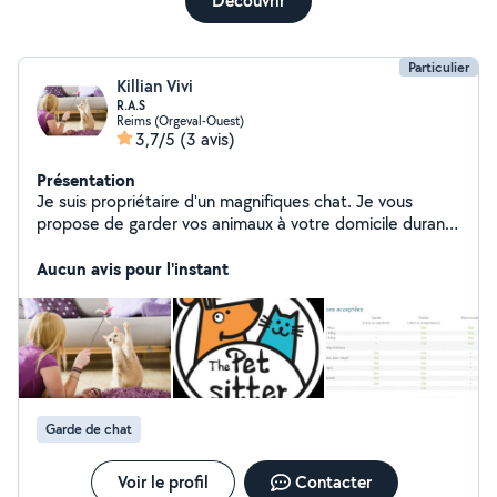
Découvrir
Particulier
Killian Vivi
R.A.S
Reims (Orgeval-Ouest)
3,7/5
(3 avis)
Présentation
Je suis propriétaire d'un magnifiques chat. Je vous
propose de garder vos animaux à votre domicile durant
les vacances. Jeux, ballades, le programme sera à
définir avec vous. Vous aurez régulièrement des photos
Aucun avis pour l'instant
et des nouvelles ainsi qu'un récapitulatif de m'as visites
auprès de vos bien aimés compagnons.
Garde de chat
Voir le profil
Contacter