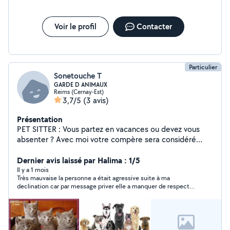
toujours le maximum pour que vous soyez satisfait.
Voir le profil
Contacter
Particulier
Sonetouche T
GARDE D ANIMAUX
Reims (Cernay-Est)
3,7/5
(3 avis)
Présentation
PET SITTER : Vous partez en vacances ou devez vous
absenter ? Avec moi votre compère sera considéré
comme le mien car j'adore les animaux et j'en garde
régulièrement depuis de longues années Je propose
Dernier avis laissé par Halima : 1/5
divers services : - Garde, visites et promenades à votre
Il y a 1 mois
Très mauvaise la personne a était agressive suite à ma
domicile - Garde à mon domicile Je n'accepte plus de
declination car par message priver elle a manquer de respect
gros chiens ou des animaux sales, destructeurs ou qui
après notre rencontre et manquer respect sur Alo voisin j’ai eu
hurlent toute la journée PAS SERIEUX S ABSTENIR
de la chance de déclinée pour protéger mon chat gestante elle
voulais également prendre le chatons des leur 3 mois révolu