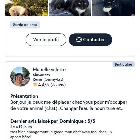
Propose également service de garde d'enfants.
Cordialement
Garde de chat
Voir le profil
Contacter
Particulier
Murielle villette
Mumucats
Reims (Cernay-Est)
4,4/5
(5 avis)
Présentation
Bonjour je peux me déplacer chez vous pour m'occuper
de votre animal (chat). Changer l'eau la nourriture et
changer la litiere. J'ai toujours eu des animaux . Je suis
une personne de confiance .
Dernier avis laissé par Dominique : 5/5
Il y a 19 jours
tres bien changement je garde mon chat avec moi dans un
appart hôtel.