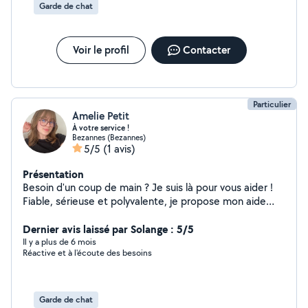
même génération et franchement, c'est une personne très
Garde de chat
agréable et bienveillante. J'attends le mois de juillet pour voir
comment la prestation se sera déroulée et je ne manquerai pas
de remettre un avis.
Voir le profil
Contacter
Particulier
Amelie Petit
À votre service !
Bezannes (Bezannes)
5/5
(1 avis)
Présentation
Besoin d'un coup de main ? Je suis là pour vous aider !
Fiable, sérieuse et polyvalente, je propose mon aide
pour différents types de services du quotidien : Faire
vos courses Garde d'enfants Monter vos meubles Vous
Dernier avis laissé par Solange : 5/5
aider pour un déménagement Garde d'animaux (Chiens
Il y a plus de 6 mois
Réactive et à l'écoute des besoins
et Chats) Petits travaux et bricolage Et bien d'autres
choses selon vos besoins ! Que ce soit pour un service
ponctuel ou une aide régulière, n'hésitez pas à me
contacter. Je m'adapte à vos demandes et je fais
Garde de chat