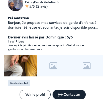
Reims (Parc de Vesle-Nord)
5/5
(2 avis)
Présentation
Bonjour, Je propose mes services de garde d'enfants à
domicile. Sérieuse et souriante, je suis disponible pour
m'occuper de vos enfants en toute sécurité. Diplôme :
Auxiliaire de puériculture N'hésitez pas à me contacter
Dernier avis laissé par Dominique : 5/5
pour plus d'informations. Cordialement,
Il y a 19 jours
plus rapide j'ai décidé de prendre un appart hôtel, donc de
garder mon chat avec moi.
Garde de chat
Voir le profil
Contacter