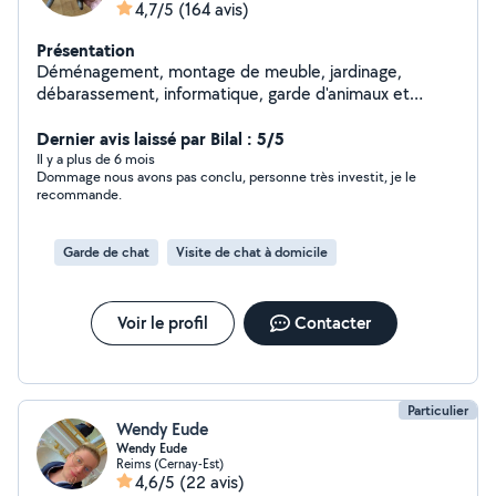
4,7/5
(164 avis)
Présentation
Déménagement, montage de meuble, jardinage,
débarassement, informatique, garde d'animaux et
d'enfants etc. Pour résumer, si vous avez besoin de
quelque chose, je sais presque tout faire et même si je
Dernier avis laissé par Bilal : 5/5
ne sais pas le faire, je trouverai quelqu'un pour vous
Il y a plus de 6 mois
Dommage nous avons pas conclu, personne très investit, je le
aider
recommande.
Garde de chat
Visite de chat à domicile
Voir le profil
Contacter
Particulier
Wendy Eude
Wendy Eude
Reims (Cernay-Est)
4,6/5
(22 avis)