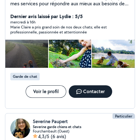
mes services pour répondre aux mieux aux besoins de
vos petits protégés dans la bienveillance et l'éducation
positive. (Détentrice de l'ACACED) Également je
Dernier avis laissé par Lydie : 5/5
propose des services de couture en tout genre ayant
mercredi à 16h
Marie Claire a pris grand soin de nos deux chats; elle est
une maman ancienne couturière. Enfin, je propose
professionnelle, passionnée et attentionnée
également mes services de gardes pour vos petits ou
plus grand enfants, plusieurs expériences dans le
babysitting. Activités manuelles, sortie, atelier cuisine /
jeux d'éveil/ sport. Réactive et sérieuse je répondrai à
vos questions rapidement.
Garde de chat
Voir le profil
Contacter
Particulier
Severine Paupert
Severine garde chiens et chats
Fourchambault (Ouest)
4,3/5
(6 avis)