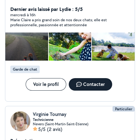
vos petits protégés dans la bienveillance et l'éducation
positive. (Détentrice de l'ACACED) Également je
Dernier avis laissé par Lydie : 5/5
propose des services de couture en tout genre ayant
mercredi à 16h
Marie Claire a pris grand soin de nos deux chats; elle est
une maman ancienne couturière. Enfin, je propose
professionnelle, passionnée et attentionnée
également mes services de gardes pour vos petits ou
plus grand enfants, plusieurs expériences dans le
babysitting. Activités manuelles, sortie, atelier cuisine /
jeux d'éveil/ sport. Réactive et sérieuse je répondrai à
vos questions rapidement.
Garde de chat
Voir le profil
Contacter
Particulier
Virginie Tournay
Technicienne
Nevers (Saint-Martin-Saint-Etienne)
5/5
(2 avis)