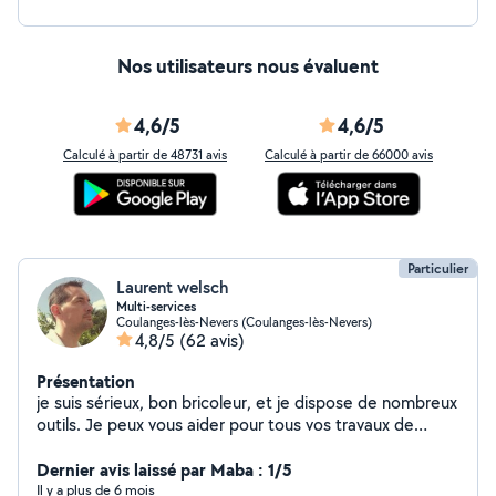
Nos utilisateurs nous évaluent
4,6/5
4,6/5
Calculé à partir de 48731 avis
Calculé à partir de 66000 avis
Particulier
Laurent welsch
Multi-services
Coulanges-lès-Nevers (Coulanges-lès-Nevers)
4,8/5
(62 avis)
Présentation
je suis sérieux, bon bricoleur, et je dispose de nombreux
outils. Je peux vous aider pour tous vos travaux de
jardinage( tonte, débroussaillage,taille de
haie..),nettoyage (karcher),petit bricolage en tout
Dernier avis laissé par Maba : 1/5
genre,montage de meuble, manutention et
Il y a plus de 6 mois