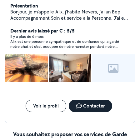
Présentation
Bonjour, je m'appelle Alix, j'habite Nevers, j'ai un Bep
Accompagnement Soin et service a la Personne. J'ai eu
plusieurs stage et formations au seins de la petite
enfance ainsi que les personne en situation de
Dernier avis laissé par C : 5/5
handicap. J'ai travaillé plusieurs années en maison de
Il y a plus de 6 mois
Alix est une personne sympathique et de confiance qui a gardé
retraite. Je ferai de mon mieux pour être disponible
notre chat et s'est occupée de notre hamster pendant notre
même à la dernière minute, pour garder vos enfants,
absence. Nous avons d'ores et déjà refait appel à elle !
faire les courses d'une personnes dépendantes, garder
vos animaux ainsi que les sortir. Je suis polyvalente
souriante et contentes d'aider les personnes en
difficulté. J'ai toujours grandi avec des animaux, je serais
me faire écouter aussi bien avec les animaux qu'avec les
enfants ! N'hésitez pas à me contacter pour plus
d'informations et vos demandes ! Alix !
Voir le profil
Contacter
Vous souhaitez proposer vos services de Garde