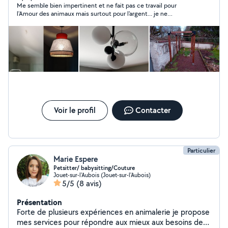
Me semble bien impertinent et ne fait pas ce travail pour
déchetterie(remorque) N'hésitez pas à me
l'Amour des animaux mais surtout pour l'argent... je ne
contacter.Cesu possible Malheureusement je ne peux
recommande pas forcément
pas toujours répondre sans abonnement laisser votre
numéro.
Voir le profil
Contacter
Particulier
Marie Espere
Petsitter/ babysitting/Couture
Jouet-sur-l'Aubois (Jouet-sur-l'Aubois)
5/5
(8 avis)
Présentation
Forte de plusieurs expériences en animalerie je propose
mes services pour répondre aux mieux aux besoins de