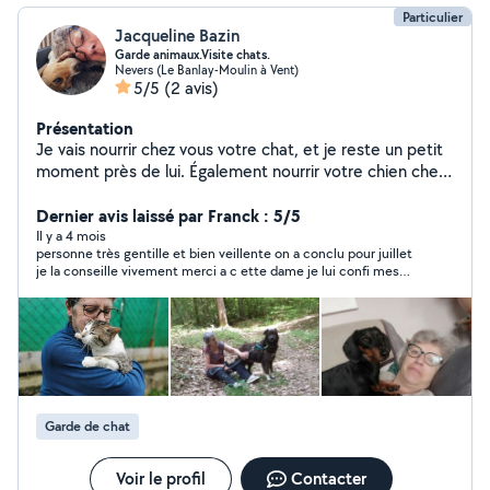
Particulier
Jacqueline Bazin
Garde animaux.Visite chats.
Nevers (Le Banlay-Moulin à Vent)
5/5
(2 avis)
Présentation
Je vais nourrir chez vous votre chat, et je reste un petit
moment près de lui. Également nourrir votre chien chez
vous que je peux ensuite aller promener. Accueillir votre
chien chez moi s'il est ok avec les chats
Dernier avis laissé par Franck : 5/5
Il y a 4 mois
personne très gentille et bien veillente on a conclu pour juillet
je la conseille vivement merci a c ette dame je lui confi mes
animaux les yeux fermés pour 15 jour
Garde de chat
Voir le profil
Contacter