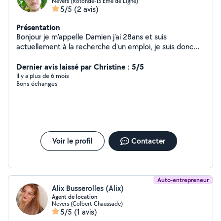
Nevers (Rotonde-13 Eme de Ligne)
5/5
(2 avis)
Présentation
Bonjour je m'appelle Damien j'ai 28ans et suis
actuellement à la recherche d'un emploi, je suis donc
très disponible pour proposer de nombreux services..
J'aime beaucoup les animaux, la nature et le relationnel.
Dernier avis laissé par Christine : 5/5
Je suis assez débrouillard pour résoudre des problèmes
Il y a plus de 6 mois
Bons échanges
informatiques. Mes hobbies sont la randonnées, les
jeux, la cuisine et la lecture..
Voir le profil
Contacter
Auto-entrepreneur
Alix Busserolles (Alix)
Agent de location
Nevers (Colbert-Chaussade)
5/5
(1 avis)