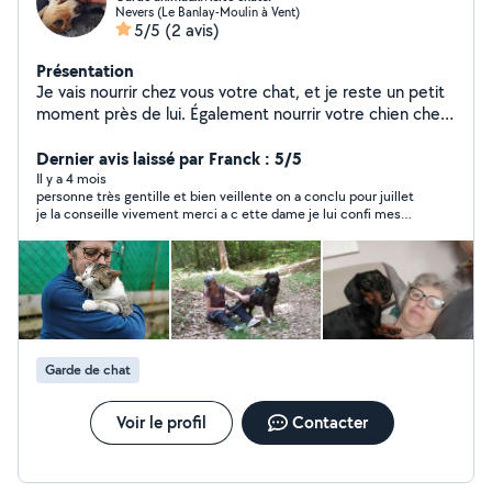
Nevers (Le Banlay-Moulin à Vent)
5/5
(2 avis)
Présentation
Je vais nourrir chez vous votre chat, et je reste un petit
moment près de lui. Également nourrir votre chien chez
vous que je peux ensuite aller promener. Accueillir votre
chien chez moi s'il est ok avec les chats
Dernier avis laissé par Franck : 5/5
Il y a 4 mois
personne très gentille et bien veillente on a conclu pour juillet
je la conseille vivement merci a c ette dame je lui confi mes
animaux les yeux fermés pour 15 jour
Garde de chat
Voir le profil
Contacter