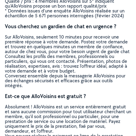
Qualité / prix : 4 membres AlloVoisins sur 5* indiquent
qu’AlloVoisins propose un bon rapport qualité/prix
* Données issues d’une enquête AlloVoisins réalisée sur un
échantillon de 5 671 personnes interrogées (Février 2024)
Vous cherchez un gardien de chat en urgence ?
Sur AlloVoisins, seulement 10 minutes pour recevoir une
première réponse à votre demande. Postez votre demande
et trouvez en quelques minutes un membre de confiance,
autour de chez vous, pour votre besoin urgent de garde chat
Consultez les profils des membres, professionnels ou
particuliers, qui vous ont contacté. Présentation, photos de
réalisation, expertises, avis : trouvez l'offreur idéal, adapté à
votre demande et à votre budget.
Conversez ensemble depuis la messagerie AlloVoisins pour
des échanges sécurisés et efficaces grâce aux outils
intégrés.
Est-ce que AlloVoisins est gratuit ?
Absolument ! AlloVoisins est un service entièrement gratuit
et sans aucune commission pour tout utilisateur cherchant un
membre, qu’il soit professionnel ou particulier, pour une
prestation de service ou une location de matériel. Payez
uniquement le prix de la prestation, fixé par vous,
demandeur, et l’offreur.
Vous pouvez réaliser le paiement en ligne de la prestation