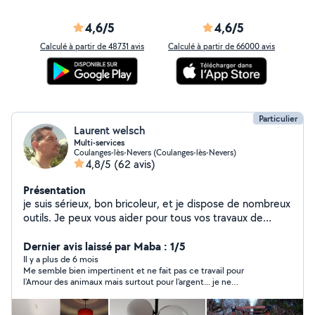
4,6/5
4,6/5
Calculé à partir de 48731 avis
Calculé à partir de 66000 avis
Particulier
Laurent welsch
Multi-services
Coulanges-lès-Nevers (Coulanges-lès-Nevers)
4,8/5
(62 avis)
Présentation
je suis sérieux, bon bricoleur, et je dispose de nombreux
outils. Je peux vous aider pour tous vos travaux de
jardinage( tonte, débroussaillage,taille de
haie..),nettoyage (karcher),petit bricolage en tout
Dernier avis laissé par Maba : 1/5
genre,montage de meuble, manutention et
Il y a plus de 6 mois
Me semble bien impertinent et ne fait pas ce travail pour
déchetterie(remorque) N'hésitez pas à me
l'Amour des animaux mais surtout pour l'argent... je ne
contacter.Cesu possible Malheureusement je ne peux
recommande pas forcément
pas toujours répondre sans abonnement laisser votre