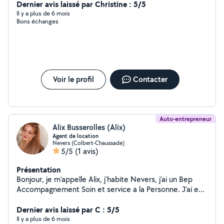
J'aime beaucoup les animaux, la nature et le relationnel.
Dernier avis laissé par Christine : 5/5
Je suis assez débrouillard pour résoudre des problèmes
Il y a plus de 6 mois
Bons échanges
informatiques. Mes hobbies sont la randonnées, les
jeux, la cuisine et la lecture..
Voir le profil
Contacter
Auto-entrepreneur
Alix Busserolles (Alix)
Agent de location
Nevers (Colbert-Chaussade)
5/5
(1 avis)
Présentation
Bonjour, je m'appelle Alix, j'habite Nevers, j'ai un Bep
Accompagnement Soin et service a la Personne. J'ai eu
plusieurs stage et formations au seins de la petite
enfance ainsi que les personne en situation de
Dernier avis laissé par C : 5/5
handicap. J'ai travaillé plusieurs années en maison de
Il y a plus de 6 mois