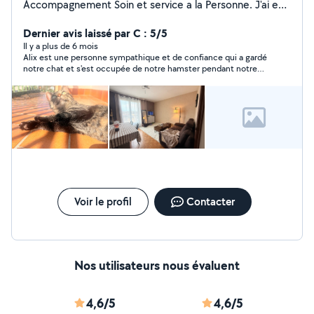
Accompagnement Soin et service a la Personne. J'ai eu
plusieurs stage et formations au seins de la petite
enfance ainsi que les personne en situation de
Dernier avis laissé par C : 5/5
handicap. J'ai travaillé plusieurs années en maison de
Il y a plus de 6 mois
Alix est une personne sympathique et de confiance qui a gardé
retraite. Je ferai de mon mieux pour être disponible
notre chat et s'est occupée de notre hamster pendant notre
même à la dernière minute, pour garder vos enfants,
absence. Nous avons d'ores et déjà refait appel à elle !
faire les courses d'une personnes dépendantes, garder
vos animaux ainsi que les sortir. Je suis polyvalente
souriante et contentes d'aider les personnes en
difficulté. J'ai toujours grandi avec des animaux, je serais
me faire écouter aussi bien avec les animaux qu'avec les
enfants ! N'hésitez pas à me contacter pour plus
d'informations et vos demandes ! Alix !
Voir le profil
Contacter
Nos utilisateurs nous évaluent
4,6/5
4,6/5