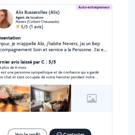
Auto-entrepreneur
Alix Busserolles (Alix)
Agent de location
Nevers (Colbert-Chaussade)
5/5
(1 avis)
ésentation
jour, je m'appelle Alix, j'habite Nevers, j'ai un Bep
compagnement Soin et service a la Personne. J'ai eu
sieurs stage et formations au seins de la petite
fance ainsi que les personne en situation de
nier avis laissé par C : 5/5
travaillé plusieurs années en maison de
y a plus de 6 mois
x est une personne sympathique et de confiance qui a gardé
traite. Je ferai de mon mieux pour être disponible
re chat et s'est occupée de notre hamster pendant notre
me à la dernière minute, pour garder vos enfants,
ence. Nous avons d'ores et déjà refait appel à elle !
ire les courses d'une personnes dépendantes, garder
animaux ainsi que les sortir. Je suis polyvalente
uriante et contentes d'aider les personnes en
i toujours grandi avec des animaux, je
rais me faire écouter aussi bien avec les animaux
 les enfants ! N'hésitez pas à me contacter pour
s d'informations et vos demandes ! Alix !
Voir le profil
Contacter