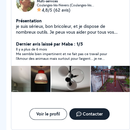
Multi-services
Coulanges-lès-Nevers (Coulanges-lès-Nevers)
4,8/5
(62 avis)
Présentation
je suis sérieux, bon bricoleur, et je dispose de
nombreux outils. Je peux vous aider pour tous vos
travaux de jardinage( tonte, débroussaillage,taille de
haie..),nettoyage (karcher),petit bricolage en tout
Dernier avis laissé par Maba : 1/5
genre,montage de meuble, manutention et
Il y a plus de 6 mois
Me semble bien impertinent et ne fait pas ce travail pour
déchetterie(remorque) N'hésitez pas à me
l'Amour des animaux mais surtout pour l'argent... je ne
contacter.Cesu possible Malheureusement je ne peux
recommande pas forcément
pas toujours répondre sans abonnement laisser votre
numéro.
Voir le profil
Contacter