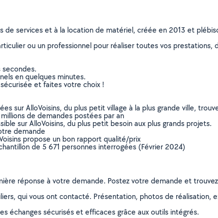
ns de services et à la location de matériel, créée en 2013 et plébi
culier ou un professionnel pour réaliser toutes vos prestations, d
s secondes.
nnels en quelques minutes.
sécurisée et faites votre choix !
sur AlloVoisins, du plus petit village à la plus grande ville, tro
 millions de demandes postées par an
ible sur AlloVoisins, du plus petit besoin aux plus grands projets.
votre demande
oVoisins propose un bon rapport qualité/prix
chantillon de 5 671 personnes interrogées (Février 2024)
remière réponse à votre demande. Postez votre demande et trouve
ers, qui vous ont contacté. Présentation, photos de réalisation, exp
s échanges sécurisés et efficaces grâce aux outils intégrés.