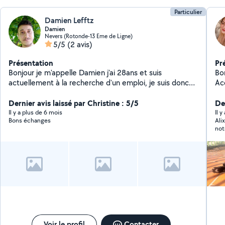
Particulier
Damien Lefftz
Damien
Nevers (Rotonde-13 Eme de Ligne)
5/5
(2 avis)
Présentation
Pr
Bonjour je m'appelle Damien j'ai 28ans et suis
Bon
actuellement à la recherche d'un emploi, je suis donc
Ac
très disponible pour proposer de nombreux services..
plu
J'aime beaucoup les animaux, la nature et le
Dernier avis laissé par Christine : 5/5
en
Der
relationnel. Je suis assez débrouillard pour résoudre
handicap. J'ai 
Il y a plus de 6 mois
Il 
Bons échanges
Ali
des problèmes informatiques. Mes hobbies sont la
re
not
randonnées, les jeux, la cuisine et la lecture..
mê
abs
fa
vos 
so
difficulté. J'a
se
qu'avec
plu
Voir le profil
Contacter