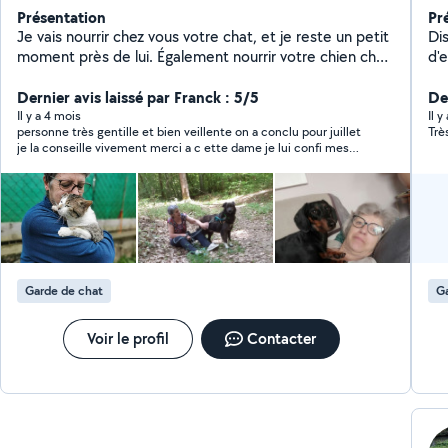
Présentation
Pr
Je vais nourrir chez vous votre chat, et je reste un petit
Di
moment près de lui. Également nourrir votre chien chez
d'entr
vous que je peux ensuite aller promener. Accueillir
dé
votre chien chez moi s'il est ok avec les chats
Dernier avis laissé par Franck : 5/5
De
Il y a 4 mois
Il 
personne très gentille et bien veillente on a conclu pour juillet
Trè
je la conseille vivement merci a c ette dame je lui confi mes
animaux les yeux fermés pour 15 jour
Garde de chat
Ga
Voir le profil
Contacter