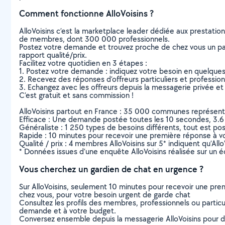
Comment fonctionne AlloVoisins ?
AlloVoisins c’est la marketplace leader dédiée aux prestatio
de membres, dont 300 000 professionnels.
Postez votre demande et trouvez proche de chez vous un parti
rapport qualité/prix.
Facilitez votre quotidien en 3 étapes :
1. Postez votre demande : indiquez votre besoin en quelque
2. Recevez des réponses d’offreurs particuliers et professio
3. Echangez avec les offreurs depuis la messagerie privée et 
C’est gratuit et sans commission !
AlloVoisins partout en France : 35 000 communes représentées 
Efficace : Une demande postée toutes les 10 secondes, 3.6
Généraliste : 1 250 types de besoins différents, tout est poss
Rapide : 10 minutes pour recevoir une première réponse à 
Qualité / prix : 4 membres AlloVoisins sur 5* indiquent qu’All
* Données issues d’une enquête AlloVoisins réalisée sur un é
Vous cherchez un gardien de chat en urgence ?
Sur AlloVoisins, seulement 10 minutes pour recevoir une p
chez vous, pour votre besoin urgent de garde chat
Consultez les profils des membres, professionnels ou particuli
demande et à votre budget.
Conversez ensemble depuis la messagerie AlloVoisins pour de