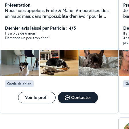
Présentation
Pr
Nous nous appelons Émilie & Marie. Amoureuses des
Je
animaux mais dans l'impossibilité d'en avoir pour le
bi
moment, nous vous proposons de prendre soin de
ch
votre boule de poils en votre absence. Étudiante en
Dernier avis laissé par Patricia : 4/5
do
Der
ostéopathie animale et titulaires de l'Acaced, nous
de
Il y a plus de 6 mois
Il 
Demande un peu trop cher !
Ari
gardons vos loulous depuis maintenant 2 ans à notre
un
pro
domicile situé à Mouans Sartoux avec un grand parc
m'
fer
comme terrain de jeux.
Co
des
de 
ell
Garde de chien
Ga
Voir le profil
Contacter