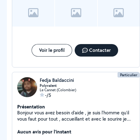
jeunesses ce qui m'a permis de découvrir d'autre
domaine comme la restauration et l'accueil des
personnes. J'ai une petite base d'anglais et je m'adapte
facilement en fonction de la demande du service. Je
suis joyeuse et souriante et pleine de bonne volonté
Voir le profil
Contacter
Particulier
Fedja Baldaccini
Polyvalent
Le Cannet (Colombier)
-/5
Présentation
Bonjour vous avez besoin d'aide , je suis l'homme qu'il
vous faut pour tout , accueillant et avec le sourire je
ferais de mon mieux pour vous satisfaire :)
Aucun avis pour l'instant