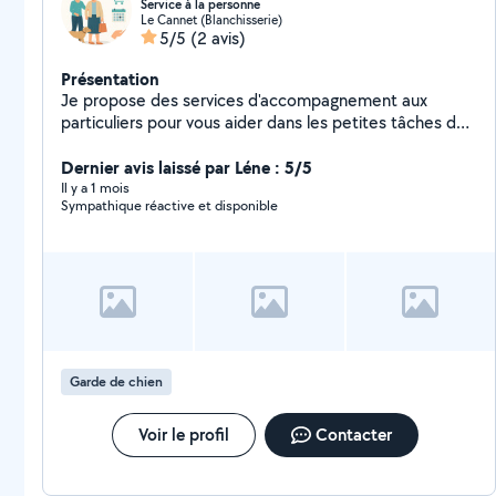
Service à la personne
Le Cannet (Blanchisserie)
5/5
(2 avis)
Présentation
Je propose des services d'accompagnement aux
particuliers pour vous aider dans les petites tâches du
quotidien : Promenade de chiens Nourrissage
d'animaux Accompagnement aux rendez-vous
Dernier avis laissé par Léne : 5/5
médicaux Courses et petites commissions Soutien
Il y a 1 mois
Sympathique réactive et disponible
dans les démarches administratives N'hésitez pas à me
contacter pour de plus amples informations !
Garde de chien
Voir le profil
Contacter