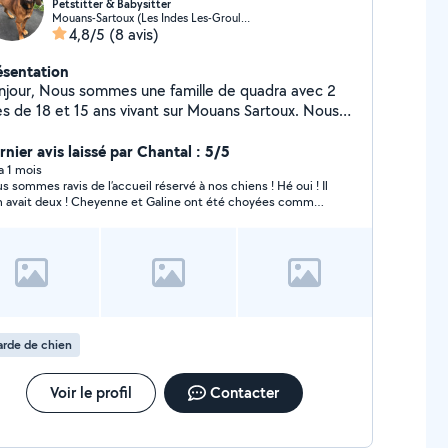
Petstitter & Babysitter
Mouans-Sartoux (Les Indes Les-Groulles)
4,8/5
(8 avis)
ésentation
mmes une famille de quadra avec 2
les de 18 et 15 ans vivant sur Mouans Sartoux. Nous
mons les animaux (chiens principalement), vivons en
ison avec jardin clôturé et pouvons proposer nos
rnier avis laissé par Chantal : 5/5
vices de pet sitter à domicile. Ma grand fille de 18
 a 1 mois
s sommes ravis de l’accueil réservé à nos chiens ! Hé oui ! Il
s, peut également garder vos enfants le soir ou
n avait deux ! Cheyenne et Galine ont été choyées comme
ekend, elle a le BAFA petit enfance et travaille dans
elles faisaient partie de la famille, nous avons eu
 centre aéré à Cannes Jeunesse depuis maintenant
ulièrement de leurs nouvelles. Céline nous a rendu des
étés.
ens heureux et bien dans leurs poils
rde de chien
Voir le profil
Contacter