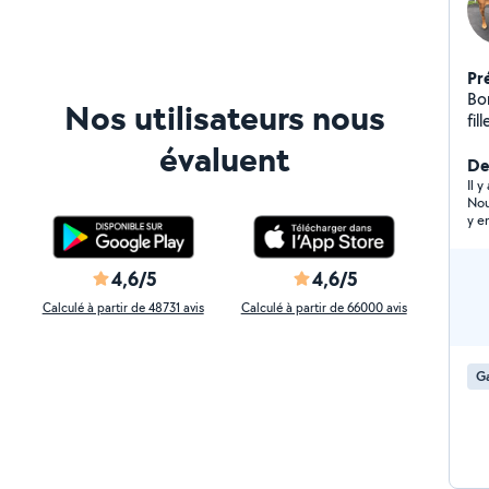
Pr
Bonjour, Nous so
Nos utilisateurs nous
fil
ai
évaluent
ma
De
ser
Il y
Nou
an
y e
we
si 
un
rég
3 
chi
4,6/5
4,6/5
Calculé à partir de 48731 avis
Calculé à partir de 66000 avis
Ga