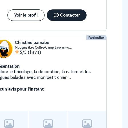
Voir le profil
Contacter
Particulier
Christine barnabe
Mougins (Les Colles-Camp Lauvas-Font de l'Orme)
5/5
(1 avis)
ésentation
dore le bricolage, la décoration, la nature et les
ngues balades avec mon petit chien...
cun avis pour l'instant