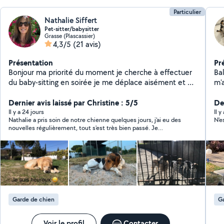
Particulier
Nathalie Siffert
Pet-sitter/babysitter
Grasse (Plascassier)
4,3/5
(21 avis)
Présentation
Pr
Bonjour ma priorité du moment je cherche à effectuer
Balades &
du baby-sitting en soirée je me déplace aisément et du
m'
pet-sitting à la journée tout est compté à la nuit
de
passée (nourriture non comprise) avec grand terrain
Dernier avis laissé par Christine : 5/5
di
Der
sécurisé de 1500 m2 et chenil de 20 m2 balade
bie
Il y a 24 jours
Il 
Nathalie a pris soin de notre chienne quelques jours, j'ai eu des
N'e
assurée, vous partez tranquille et je vous envoie des
un
nouvelles régulièrement, tout s'est très bien passé. Je
photos et vidéos de votre compagnon pendant son
votre abse
recommande à 100% Merci pour sa gentillesse
séjour ! pas abonnée premier ici donc il est possible
Bal
que je ne puisse pas vous répondre et par moment le
et randonn
site bloque Personne dynamique ponctuelle aimant le
de v
travail bien fait et cherchant à rendre service avant
tou
tout dans l'intérêt de chacun ménage, repassage dom.,
pa
pet-sitting, jardinage, baby-sitting ... CESU et code
ou 
Garde de chien
Ga
NAN ok
en
Voir le profil
Contacter