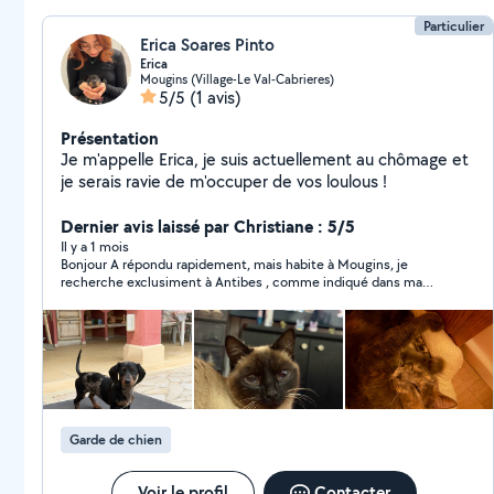
Particulier
Erica Soares Pinto
Erica
Mougins (Village-Le Val-Cabrieres)
5/5
(1 avis)
Présentation
Je m'appelle Erica, je suis actuellement au chômage et
je serais ravie de m'occuper de vos loulous !
Dernier avis laissé par Christiane : 5/5
Il y a 1 mois
Bonjour A répondu rapidement, mais habite à Mougins, je
recherche exclusiment à Antibes , comme indiqué dans ma
demande
Garde de chien
Voir le profil
Contacter