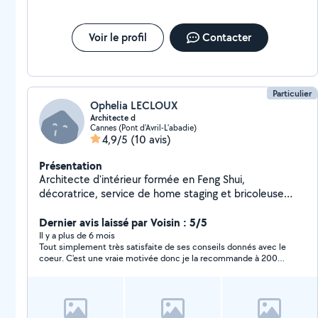
Voir le profil
Contacter
Particulier
Ophelia LECLOUX
Architecte d
Cannes (Pont d'Avril-L'abadie)
4,9/5
(10 avis)
Présentation
Architecte d'intérieur formée en Feng Shui,
décoratrice, service de home staging et bricoleuse
(lissage mur, peinture, ponçage etc...) . Je suis
également formée en Naturopathie et communication
Dernier avis laissé par Voisin : 5/5
animale, j'ai été Bénévole pour la SPA.
Il y a plus de 6 mois
Tout simplement très satisfaite de ses conseils donnés avec le
coeur. C'est une vraie motivée donc je la recommande à 200%
!