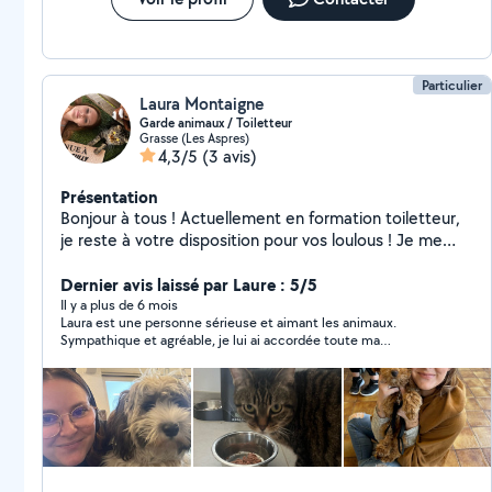
Particulier
Laura Montaigne
Garde animaux / Toiletteur
Grasse (Les Aspres)
4,3/5
(3 avis)
Présentation
Bonjour à tous ! Actuellement en formation toiletteur,
je reste à votre disposition pour vos loulous ! Je me
déplace à domicile Je garde également vos animaux
pendant vos absences !
Dernier avis laissé par Laure : 5/5
Il y a plus de 6 mois
Laura est une personne sérieuse et aimant les animaux.
Sympathique et agréable, je lui ai accordée toute ma
confiance, elle s'est très bien occupée de notre chat, je la
conseille vivement !