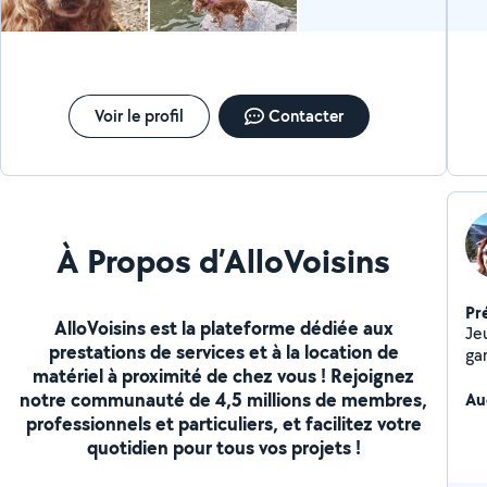
Voir le profil
Contacter
À Propos d’AlloVoisins
Pr
AlloVoisins est la plateforme dédiée aux
Je
prestations de services et à la location de
ga
matériel à proximité de chez vous ! Rejoignez
ja
notre communauté de 4,5 millions de membres,
fo
Au
Je 
professionnels et particuliers, et facilitez votre
chi
quotidien pour tous vos projets !
Je 