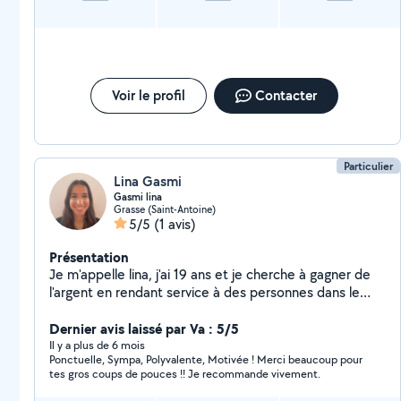
Voir le profil
Contacter
Particulier
Lina Gasmi
Gasmi lina
Grasse (Saint-Antoine)
5/5
(1 avis)
Présentation
Je m'appelle lina, j'ai 19 ans et je cherche à gagner de
l'argent en rendant service à des personnes dans le
besoin. Je suis jeunes mais j'ai de l'expérience. Je passe
actuellement un BTS Gestion de la PME en alternance.
Dernier avis laissé par Va : 5/5
J'ai travaillé pendant deux été consécutifs dans un
Il y a plus de 6 mois
Ponctuelle, Sympa, Polyvalente, Motivée ! Merci beaucoup pour
camping pour nettoyer les mobiles home. J'ai pue donc
tes gros coups de pouces !! Je recommande vivement.
acquérir de l'expérience dans ce domaine. J'ai aussi
travaillé en tant que bénévole dans une auberge de