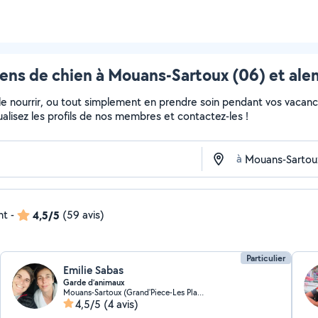
ens de chien à Mouans-Sartoux (06) et ale
, le nourrir, ou tout simplement en prendre soin pendant vos vacan
sualisez les profils de nos membres et contactez-les !
à
nt
-
4,5/5
(59 avis)
Particulier
Emilie Sabas
Garde d’animaux
Mouans-Sartoux (Grand'Piece-Les Plaines)
4,5/5
(4 avis)