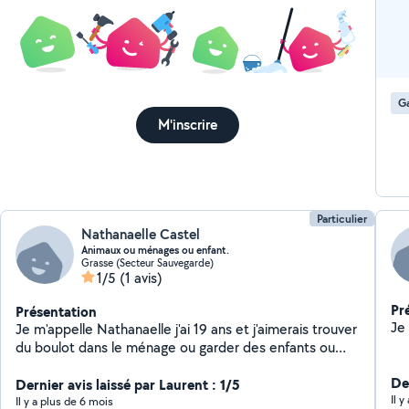
Ga
M'inscrire
Particulier
Nathanaelle Castel
Animaux ou ménages ou enfant.
Grasse (Secteur Sauvegarde)
1/5
(1 avis)
Pr
Présentation
Je m'appelle Nathanaelle j'ai 19 ans et j'aimerais trouver
du boulot dans le ménage ou garder des enfants ou
animaux , je suis une personne très souriante très
Der
sérieuse et très ponctuel.
Dernier avis laissé par Laurent : 1/5
Il 
Il y a plus de 6 mois