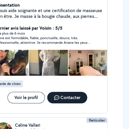
ésentation
 suis aide soignante et une certification de masseuse
en être. Je masse à la bougie chaude, aux pierres
audes et aux huiles essentielles bio. Je masse à
micile et UNIQEMENT LES FEMMES . Aucune
nier avis laissé par Voisin : 5/5
mande pour hommes ne fera exception. Mon tarif
y a plus de 6 mois
ane est formidable, fiable, ponctuelle, douce, très
ique 45 l'heure sachant que j'arrive 30 mn avant pour
fessionnelle, attentive. Je recommande Ariane les yeux
installer et comprendre vos besoins et attentes.
més. Elle s'est occupée de mon amie amputée des bras et
rdialement
 jambes avec énormément d'attention, de bienveillance et
générosité. Je n'oublierai jamais tout ce qu'elle a fait pour
e durant son séjour chez moi.
rde de chien
Voir le profil
Contacter
Particulier
Celine Valleri