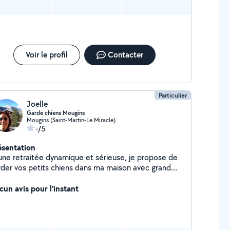
Voir le profil
Contacter
Particulier
Joelle
Garde chiens Mougins
Mougins (Saint-Martin-Le Miracle)
-/5
ésentation
une retraitée dynamique et sérieuse, je propose de
rder vos petits chiens dans ma maison avec grand
rdin, dans une ambiance familiale, les promener en
rêt et m'en occuper comme de mon propre animal.
cun avis pour l'instant
suis habituée des animaux, j'ai toujours eu des
ens, et je suis très disponible et présente avec eux.
ne prends pas plus que 2 chiens à la fois.