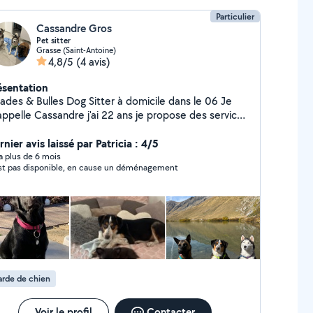
Particulier
Cassandre Gros
Pet sitter
Grasse (Saint-Antoine)
4,8/5
(4 avis)
ésentation
 Bulles Dog Sitter à domicile dans le 06 Je
appelle Cassandre j'ai 22 ans je propose des services
 garde et de promenade pour vos chiens
rectement à votre domicile, avec sérieux et
nier avis laissé par Patricia : 4/5
nveillance. Mon objectif : offrir à votre compagnon
y a plus de 6 mois
st pas disponible, en cause un déménagement
 environnement sécurisé, adapté et agréable en
nce. Prestations : Garde de chien à domicile
ades avec prise en charge chez vous Sorties nature
ées Forfaits personnalisés selon les besoins
otre chien . Visite pour chat Je me déplace dans
t le département des Alpes-Maritimes. N'hésitez
s à me solliciter pour toute demande d'information
pour établir un devis personnalisé. Votre chien est
rde de chien
tre de bonnes mains.
Voir le profil
Contacter