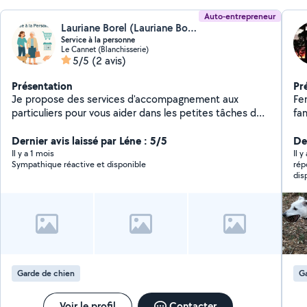
Auto-entrepreneur
Lauriane Borel (Lauriane Borel)
Service à la personne
Le Cannet (Blanchisserie)
5/5
(2 avis)
Présentation
Pr
Je propose des services d'accompagnement aux
Fem
particuliers pour vous aider dans les petites tâches du
fam
quotidien : Promenade de chiens Nourrissage
profond
d'animaux Accompagnement aux rendez-vous
Dernier avis laissé par Léne : 5/5
da
De
médicaux Courses et petites commissions Soutien
rivière.. J'adore m
Il y a 1 mois
Il 
Sympathique réactive et disponible
rép
dans les démarches administratives N'hésitez pas à me
jeu
dis
contacter pour de plus amples informations !
bal
évidemme
tra
ma.piscine o
cl
notre f
du
Garde de chien
Ga
ch
vo
ino
Voir le profil
Contacter