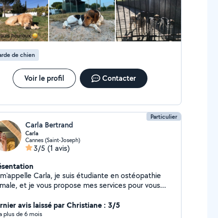
e je ne puisse pas vous répondre et par moment le
Personne dynamique ponctuelle aimant le
vail bien fait et cherchant à rendre service avant
ut dans l'intérêt de chacun ménage, repassage dom.,
-sitting, jardinage, baby-sitting ... CESU et code
rde de chien
N ok
Voir le profil
Contacter
Particulier
Carla Bertrand
Carla
Cannes (Saint-Joseph)
3/5
(1 avis)
ésentation
 m'appelle Carla, je suis étudiante en ostéopathie
imale, et je vous propose mes services pour vous
er au quotidien.
nier avis laissé par Christiane : 3/5
y a plus de 6 mois