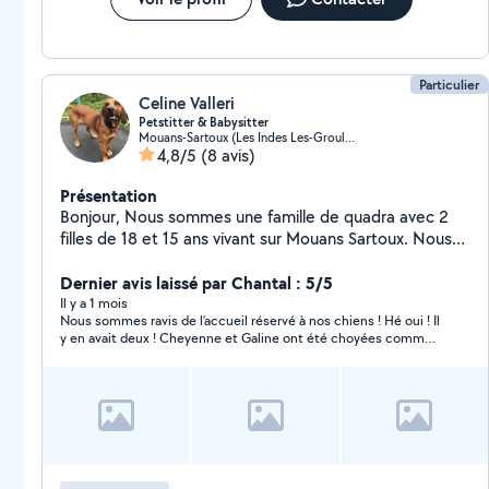
Particulier
Celine Valleri
Petstitter & Babysitter
Mouans-Sartoux (Les Indes Les-Groulles)
4,8/5
(8 avis)
Présentation
Bonjour, Nous sommes une famille de quadra avec 2
filles de 18 et 15 ans vivant sur Mouans Sartoux. Nous
aimons les animaux (chiens principalement), vivons en
maison avec jardin clôturé et pouvons proposer nos
Dernier avis laissé par Chantal : 5/5
services de pet sitter à domicile. Ma grand fille de 18
Il y a 1 mois
Nous sommes ravis de l’accueil réservé à nos chiens ! Hé oui ! Il
ans, peut également garder vos enfants le soir ou
y en avait deux ! Cheyenne et Galine ont été choyées comme
weekend, elle a le BAFA petit enfance et travaille dans
si elles faisaient partie de la famille, nous avons eu
un centre aéré à Cannes Jeunesse depuis maintenant
régulièrement de leurs nouvelles. Céline nous a rendu des
3 étés.
chiens heureux et bien dans leurs poils