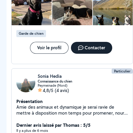
et randonnées Forfaits personnalisés selon les besoins
de votre chien . Visite pour chat Je me déplace dans
tout le département des Alpes-Maritimes. N'hésitez
pas à me solliciter pour toute demande d'information
ou pour établir un devis personnalisé. Votre chien est
Garde de chien
entre de bonnes mains.
Voir le profil
Contacter
Particulier
Sonia Hedia
Connaissance du chien
Peymeinade (Nord)
4,8/5
(4 avis)
Présentation
Amie des animaux et dynamique je serai ravie de
mettre à disposition mon temps pour promener, nourrir
votre animal de compagnie. Disponibles aussi pour des
petits travaux ménagés, faire des courses...
Dernier avis laissé par Thomas : 5/5
Cordialement Sonia.
Il y a plus de 6 mois