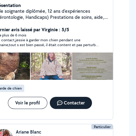
ésentation
de soignante diplômée, 12 ans d'expériences
érontologie, Handicaps) Prestations de soins, aide,
ompagnement, garde d'enfants. Je propose
alement : Massages, LaHoChi et Cercles de parole
nier avis laissé par Virginie : 5/5
our particuliers et airbnb. Adorant
y a plus de 6 mois
 contact,jessie à garder mon chien pendant une
s animaux je propose également du pet sitting,
aine,tout s est bien passé, il était content et pas perturbé
hésitez pas à me contacter.
retour.nous rappellerons jessie au besoin
rde de chien
Voir le profil
Contacter
Particulier
Ariane Blanc