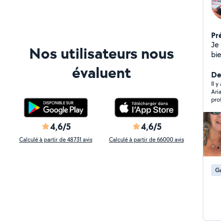
Pr
Je
Nos utilisateurs nous
bi
ch
évaluent
do
Der
de
Il 
Ari
un
pro
m'
fer
Co
des
de 
4,6/5
4,6/5
ell
Calculé à partir de 48731 avis
Calculé à partir de 66000 avis
Ga