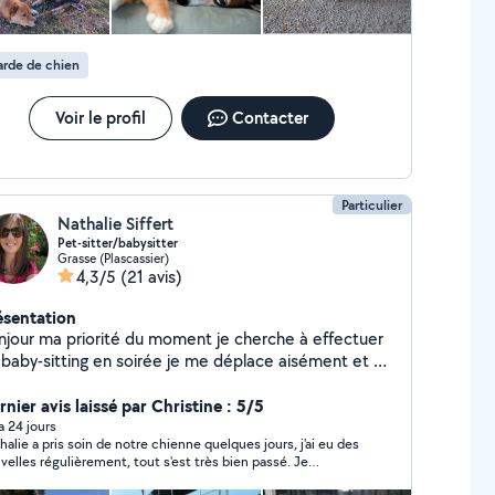
rde de chien
Voir le profil
Contacter
Particulier
Nathalie Siffert
Pet-sitter/babysitter
Grasse (Plascassier)
4,3/5
(21 avis)
ésentation
njour ma priorité du moment je cherche à effectuer
 baby-sitting en soirée je me déplace aisément et du
-sitting à la journée tout est compté à la nuit
ssée (nourriture non comprise) avec grand terrain
nier avis laissé par Christine : 5/5
curisé de 1500 m2 et chenil de 20 m2 balade
 a 24 jours
halie a pris soin de notre chienne quelques jours, j'ai eu des
urée, vous partez tranquille et je vous envoie des
velles régulièrement, tout s'est très bien passé. Je
otos et vidéos de votre compagnon pendant son
ommande à 100% Merci pour sa gentillesse
 premier ici donc il est possible