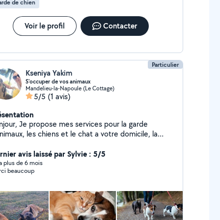
rde de chien
Voir le profil
Contacter
Particulier
Kseniya Yakim
S'occuper de vos animaux
Mandelieu-la-Napoule (Le Cottage)
5/5
(1 avis)
ésentation
njour, Je propose mes services pour la garde
nimaux, les chiens et le chat a votre domicile, la
menade et l'alimentation. Territoriallement -
ndelieu - la - Napoule, Cannes la Bocca, centre
nier avis laissé par Sylvie : 5/5
Cannes . P.S. J'adore les animaux !
y a plus de 6 mois
ci beaucoup