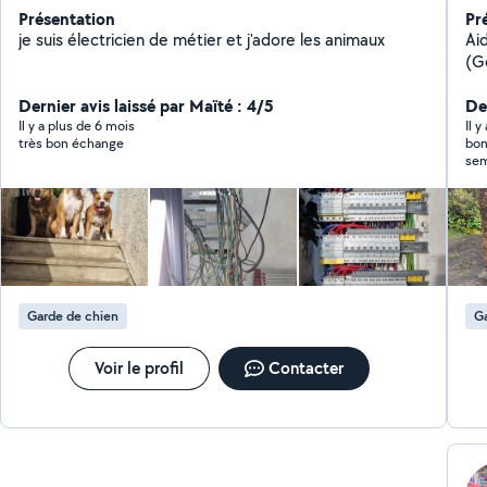
Présentation
Pr
je suis électricien de métier et j'adore les animaux
Ai
(G
acc
Dernier avis laissé par Maïté : 4/5
ég
Der
créatifs. Ménage p
Il y a plus de 6 mois
Il 
très bon échange
bon
le
sem
n'
au 
Garde de chien
Ga
Voir le profil
Contacter