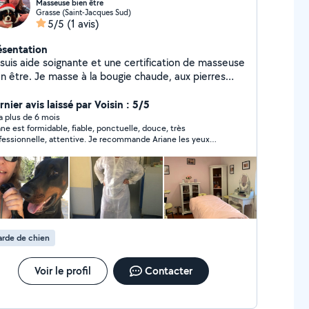
Masseuse bien être
Grasse (Saint-Jacques Sud)
5/5
(1 avis)
ésentation
 suis aide soignante et une certification de masseuse
en être. Je masse à la bougie chaude, aux pierres
audes et aux huiles essentielles bio. Je masse à
micile et UNIQEMENT LES FEMMES . Aucune
nier avis laissé par Voisin : 5/5
mande pour hommes ne fera exception. Mon tarif
y a plus de 6 mois
ane est formidable, fiable, ponctuelle, douce, très
ique 45 l'heure sachant que j'arrive 30 mn avant pour
fessionnelle, attentive. Je recommande Ariane les yeux
installer et comprendre vos besoins et attentes.
més. Elle s'est occupée de mon amie amputée des bras et
rdialement
 jambes avec énormément d'attention, de bienveillance et
générosité. Je n'oublierai jamais tout ce qu'elle a fait pour
e durant son séjour chez moi.
rde de chien
Voir le profil
Contacter