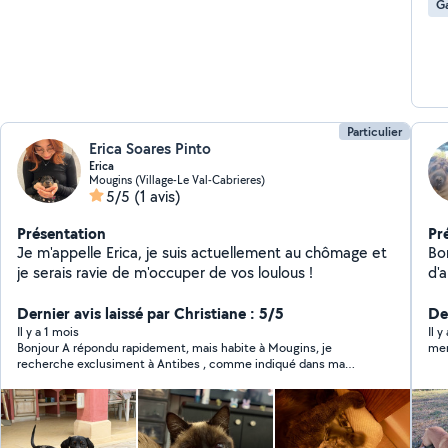
Ga
Particulier
Erica Soares Pinto
Erica
Mougins (Village-Le Val-Cabrieres)
5/5
(1 avis)
Présentation
Pr
Je m'appelle Erica, je suis actuellement au chômage et
Bo
je serais ravie de m'occuper de vos loulous !
d'a
pro
Dernier avis laissé par Christiane : 5/5
Ma
Der
Il y a 1 mois
Il 
Bonjour A répondu rapidement, mais habite à Mougins, je
mer
recherche exclusiment à Antibes , comme indiqué dans ma
demande