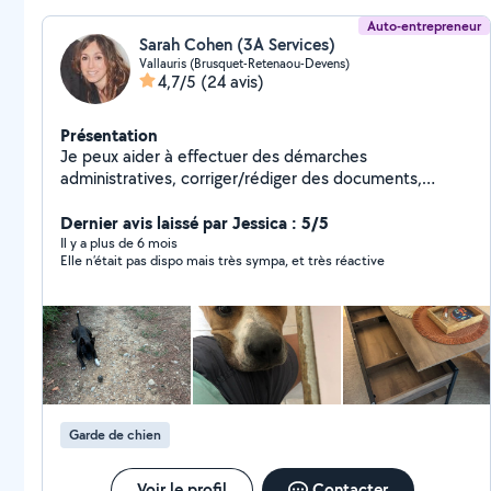
Auto-entrepreneur
Sarah Cohen (3A Services)
Vallauris (Brusquet-Retenaou-Devens)
4,7/5
(24 avis)
Présentation
Je peux aider à effectuer des démarches
administratives, corriger/rédiger des documents,
apporter des bases bureautiques, effectuer des petits
travaux de bricolage, monter ou participer au montage
Dernier avis laissé par Jessica : 5/5
d'un meuble et également garder des animaux.
Il y a plus de 6 mois
Elle n’était pas dispo mais très sympa, et très réactive
Également soulager la partie administrative d'un artisan
(factures/devis). Attention si votre ville se trouve en
dehors de mon périmètre je ne peux pas répondre à
votre demande (blocage allo voisins)
Garde de chien
Voir le profil
Contacter