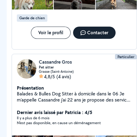
Domicile - Aide aux repas - Confection de gâteaux
d'anniversaire/ mariage etc - Confection de gâteaux et
pâtisseries gourmandes et diététique Instagram : -
Garde de chien
Voyage/ photographie/UGC : @lulu_traveler - Coaching
perte de poids/ musculation : @lulu.fit.lion - Cuisine :
@lulu_diet_food - Gâteaux : @gateaux_diete_cannes
Voir le profil
Contacter
Particulier
Cassandre Gros
Pet sitter
Grasse (Saint-Antoine)
4,8/5
(4 avis)
Présentation
Balades & Bulles Dog Sitter à domicile dans le 06 Je
m'appelle Cassandre j'ai 22 ans je propose des services
de garde et de promenade pour vos chiens
directement à votre domicile, avec sérieux et
Dernier avis laissé par Patricia : 4/5
bienveillance. Mon objectif : offrir à votre compagnon
Il y a plus de 6 mois
N'est pas disponible, en cause un déménagement
un environnement sécurisé, adapté et agréable en
votre absence. Prestations : Garde de chien à domicile
Balades avec prise en charge chez vous Sorties nature