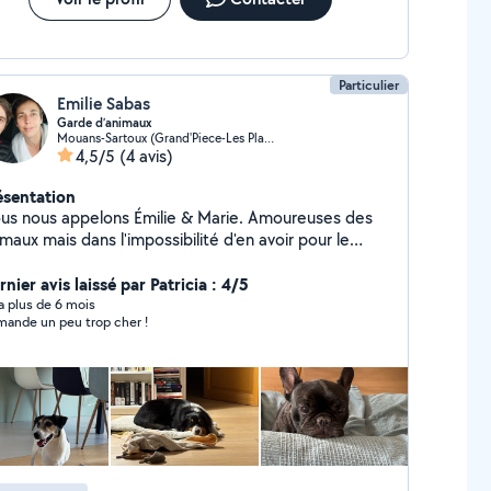
uée proche d'un cabinet vétérinaire si besoin de
gir rapidement. Je n'en prends plus que 1 à 2 . A
bientôt alors. chaleureusement. Virginie
Particulier
Emilie Sabas
Garde d’animaux
Mouans-Sartoux (Grand'Piece-Les Plaines)
4,5/5
(4 avis)
ésentation
 nous appelons Émilie & Marie. Amoureuses des
maux mais dans l'impossibilité d'en avoir pour le
ment, nous vous proposons de prendre soin de
tre boule de poils en votre absence. Étudiante en
nier avis laissé par Patricia : 4/5
téopathie animale et titulaires de l'Acaced, nous
y a plus de 6 mois
ande un peu trop cher !
rdons vos loulous depuis maintenant 2 ans à notre
micile situé à Mouans Sartoux avec un grand parc
mme terrain de jeux.