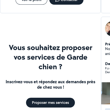
sit
réa
Pr
Vous souhaitez proposer
Nous
ani
vos services de Garde
mo
vo
Der
chien ?
os
Il 
Dem
ga
do
Inscrivez-vous et répondez aux demandes près
co
de chez vous !
Proposer mes services