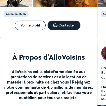
Garde de chien
Ga
Voir le profil
Contacter
À Propos d’AlloVoisins
Pr
AlloVoisins est la plateforme dédiée aux
Bo
prestations de services et à la location de
du
matériel à proximité de chez vous ! Rejoignez
pet
notre communauté de 4,5 millions de membres,
pa
Der
sé
Il y
professionnels et particuliers, et facilitez votre
Nat
ass
quotidien pour tous vos projets !
nou
ph
rec
séjour ! pas abonnée