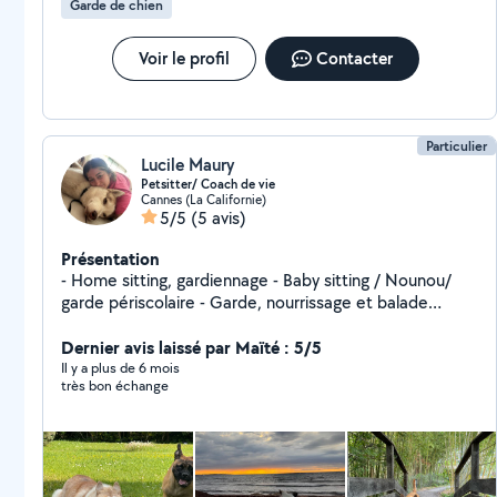
Garde de chien
Voir le profil
Contacter
Particulier
Lucile Maury
Petsitter/ Coach de vie
Cannes (La Californie)
5/5
(5 avis)
Présentation
- Home sitting, gardiennage - Baby sitting / Nounou/
garde périscolaire - Garde, nourrissage et balade
animaux - Sortie et nourrissage chevaux - Création
réseaux sociaux pour professionnels (community
Dernier avis laissé par Maïté : 5/5
manager diplômée) - Photographe / Model photo/
Il y a plus de 6 mois
très bon échange
retouches photo(diplômée) - Cours de cuisine et
pâtisserie(travail en restaurant renommés) - Cours de
photographie - Relooking complet - Coach perte de
poids (Diplômée) - Coach fitness et musculation -
Coach en développement personnel - Cuisinière à