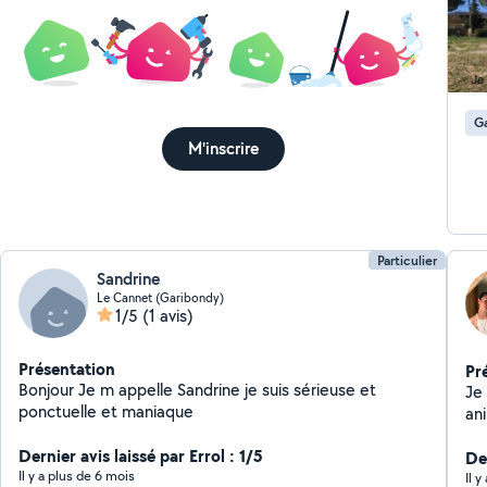
qu
site bloque 
tra
to
pet
Ga
NA
M'inscrire
Particulier
Sandrine
Le Cannet (Garibondy)
1/5
(1 avis)
Présentation
Pr
Bonjour Je m appelle Sandrine je suis sérieuse et
Je
ponctuelle et maniaque
an
aid
Dernier avis laissé par Errol : 1/5
Der
Il y a plus de 6 mois
Il 