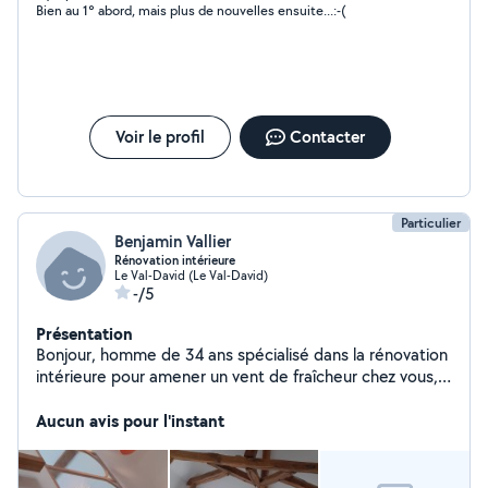
Bien au 1° abord, mais plus de nouvelles ensuite...:-(
plaque à placon)
Voir le profil
Contacter
Particulier
Benjamin Vallier
Rénovation intérieure
Le Val-David (Le Val-David)
-/5
Présentation
Bonjour, homme de 34 ans spécialisé dans la rénovation
intérieure pour amener un vent de fraîcheur chez vous,
N'hésitez surtout pas à me contacter, Ils faut s'entraider
entre voisins. Cordialement.
Aucun avis pour l'instant