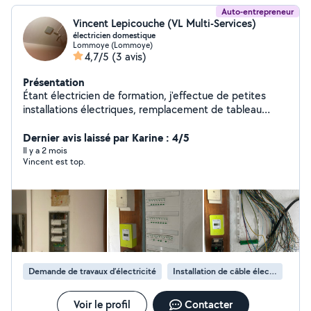
Auto-entrepreneur
Vincent Lepicouche (VL Multi-Services)
électricien domestique
Lommoye (Lommoye)
4,7/5
(3 avis)
Présentation
Étant électricien de formation, j'effectue de petites
installations électriques, remplacement de tableau
électrique, installation de caméras de surveillance. Je
suis assez polyvalent et manuel dans plusieurs
Dernier avis laissé par Karine : 4/5
domaines. Les projets sont à étudier selon leurs
Il y a 2 mois
Vincent est top.
faisabilité.
Demande de travaux d’électricité
Installation de câble électrique
Voir le profil
Contacter