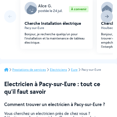
Alice G.
J
À convenir
postée le 24 juil.
p
Cherche Installation électrique
Cherche 
Pacy-sur-Eure
Houlbec-C
Bonjour, je recherche quelqu'un pour
Bonjour, je
l'installation et la maintenance de tableau
trouver et 
électrique.
empêche d'
l'interphon
Prestations de services
Electriciens
Eure
Pacy-sur-Eure
Electricien à Pacy-sur-Eure : tout ce
qu’il faut savoir
Comment trouver un electricien à Pacy-sur-Eure ?
Vous cherchez un electricien près de chez vous ?