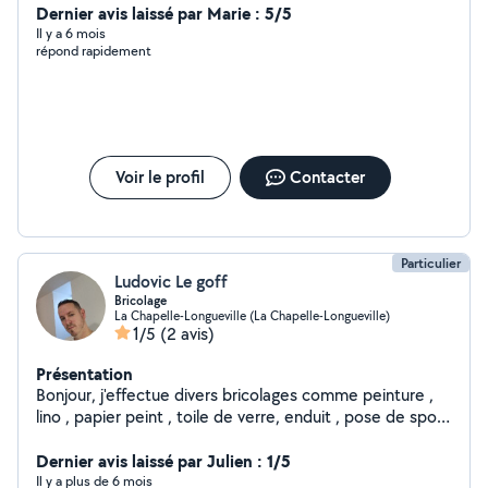
Dernier avis laissé par Marie : 5/5
Il y a 6 mois
répond rapidement
Voir le profil
Contacter
Particulier
Ludovic Le goff
Bricolage
La Chapelle-Longueville (La Chapelle-Longueville)
1/5
(2 avis)
Présentation
Bonjour, j'effectue divers bricolages comme peinture ,
lino , papier peint , toile de verre, enduit , pose de spots
et j'effectue egalement la tonte et la debrousailleuse
dans votre jardin. Je reste a votre disposition pour tous
Dernier avis laissé par Julien : 1/5
renseignements et autre demande. (Location de lève
Il y a plus de 6 mois