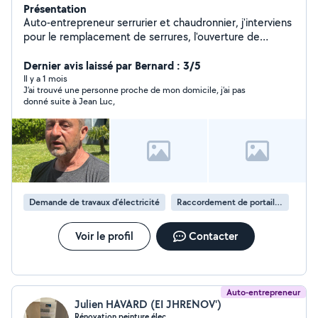
Présentation
Auto-entrepreneur serrurier et chaudronnier, j'interviens
pour le remplacement de serrures, l'ouverture de
portes, la réparation de portails métalliques et divers
travaux de plomberie. Service rapide, soigné et
Dernier avis laissé par Bernard : 3/5
polyvalent.
Il y a 1 mois
J’ai trouvé une personne proche de mon domicile, j’ai pas
donné suite à Jean Luc,
Demande de travaux d’électricité
Raccordement de portail électrique
Voir le profil
Contacter
Auto-entrepreneur
Julien HAVARD (EI JHRENOV')
Rénovation peinture élec