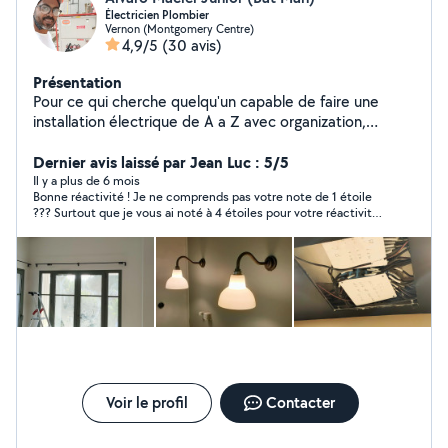
Électricien Plombier
Vernon (Montgomery Centre)
4,9/5
(30 avis)
Présentation
Pour ce qui cherche quelqu'un capable de faire une
installation électrique de A a Z avec organization,
praticité et efficacité, je suis la bonne personne. En plus,
je bricole bien dans tout les tâches et j'ai beaucoup de
Dernier avis laissé par Jean Luc : 5/5
connaissance dans le BTP, ce que me permet de aussi
Il y a plus de 6 mois
Bonne réactivité ! Je ne comprends pas votre note de 1 étoile
attendre les attentes par rapport les besoins dans
??? Surtout que je vous ai noté à 4 étoiles pour votre réactivité
l'univers de la renovation ou de nouvelles constructions.
et non sur des travaux… que vous n’avez pas fait ! Je voulais
juste vous remercier de vous être intéressé à ma demande !
Visiblement je n’ai rien compris… Mais possible que vous n’ayez
pas bien interprété mon avis… Bonne poursuite !
Voir le profil
Contacter