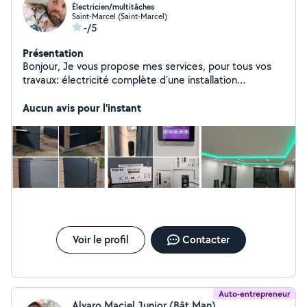
Électricien/multitâches
Saint-Marcel (Saint-Marcel)
-/5
Présentation
Bonjour, Je vous propose mes services, pour tous vos
travaux: électricité complète d'une installation
électrique ancienne, rénovation et neuve. Mais aussi
peinture, bricolage, montage, démontage et pose de
Aucun avis pour l'instant
tous meubles, et petits travaux, Aide au
déménagement et emménagement. Travaux de qualité
& sérieux.
Voir le profil
Contacter
Auto-entrepreneur
Alvaro Maciel Junior (Bât Man)