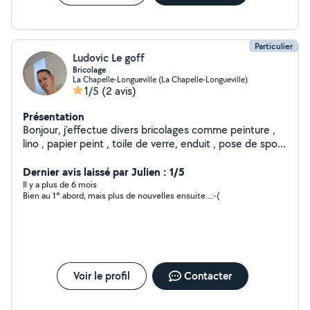
Particulier
Ludovic Le goff
Bricolage
La Chapelle-Longueville (La Chapelle-Longueville)
1/5
(2 avis)
Présentation
Bonjour, j'effectue divers bricolages comme peinture ,
lino , papier peint , toile de verre, enduit , pose de spots
et j'effectue egalement la tonte et la debrousailleuse
dans votre jardin. Je reste a votre disposition pour tous
Dernier avis laissé par Julien : 1/5
renseignements et autre demande. (Location de lève
Il y a plus de 6 mois
Bien au 1° abord, mais plus de nouvelles ensuite...:-(
plaque à placon)
Voir le profil
Contacter