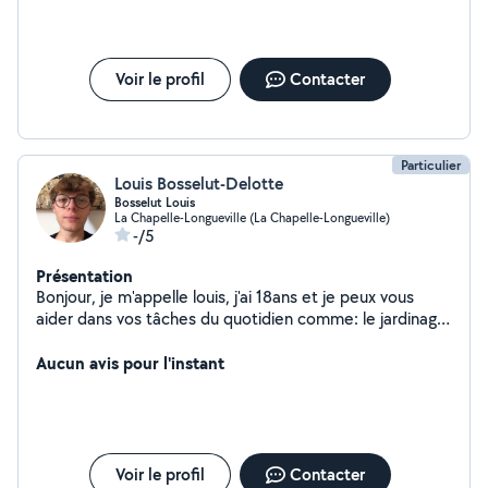
Voir le profil
Contacter
Particulier
Louis Bosselut-Delotte
Bosselut Louis
La Chapelle-Longueville (La Chapelle-Longueville)
-/5
Présentation
Bonjour, je m'appelle louis, j'ai 18ans et je peux vous
aider dans vos tâches du quotidien comme: le jardinage,
le nettoyage de votre véhicule ou encore de votre
maison.
Aucun avis pour l'instant
Voir le profil
Contacter