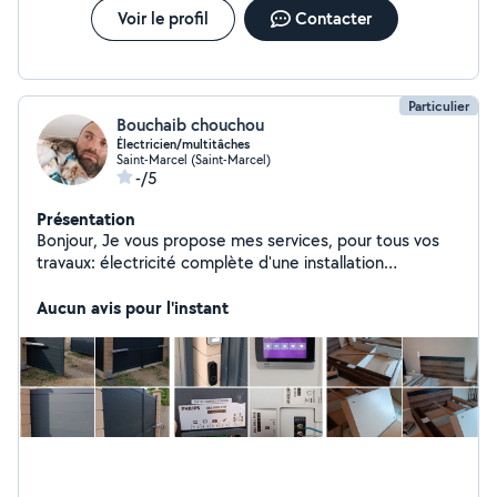
Voir le profil
Contacter
Particulier
Bouchaib chouchou
Électricien/multitâches
Saint-Marcel (Saint-Marcel)
-/5
Présentation
Bonjour, Je vous propose mes services, pour tous vos
travaux: électricité complète d'une installation
électrique ancienne, rénovation et neuve. Mais aussi
peinture, bricolage, montage, démontage et pose de
Aucun avis pour l'instant
tous meubles, et petits travaux, Aide au
déménagement et emménagement. Travaux de qualité
& sérieux.