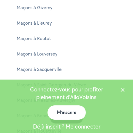
Maçons à Giverny
Maçons à Lieurey
Maçons à Routot
Maçons à Louversey
Maçons à Sacquenville
Maçons à Saint-Georges-du-Vièvre
Connectez-vous pour profiter
pleinement d'AlloVoisins
Maçons à Neaufles-Auvergny
M'inscrire
Maçons à Bonneville-Aptot
Carte
Déjà inscrit ? Me connecter
Maçons à Houetteville