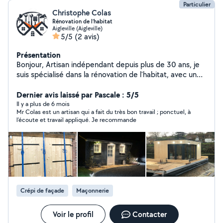
Particulier
Christophe Colas
Rénovation de l’habitat
Aigleville (Aigleville)
5/5
(2 avis)
Présentation
Bonjour, Artisan indépendant depuis plus de 30 ans, je
suis spécialisé dans la rénovation de l'habitat, avec une
approche sérieuse, soignée et personnalisée. Je vous
accompagne dans tous vos projets, du simple
Dernier avis laissé par Pascale : 5/5
rafraîchissement à la rénovation complète, en passant
Il y a plus de 6 mois
Mr Colas est un artisan qui a fait du très bon travail ; ponctuel, à
par l'aménagement de cuisines et salles de bain sur
l’écoute et travail appliqué. Je recommande
mesure. Mes domaines d'intervention : Pose de
cloisons, placo et isolation (thermique & phonique)
Menuiseries intérieures et extérieures (baies
coulissantes, portes, fenêtres) Travaux de finition :
peinture, sols, revêtements muraux Petits travaux de
plomberie et d'électricité Aménagements intérieurs
pratiques, esthétiques et fonctionnels Avec 30 ans
Crépi de façade
Maçonnerie
d'expérience, je m'engage à fournir un travail de qualité,
dans le respect des délais, du budget et de vos
attentes. Basé à [ta ville/secteur], je me déplace
Voir le profil
Contacter