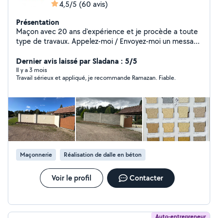
4,5/5
(60 avis)
Présentation
Maçon avec 20 ans d'expérience et je procède a toute
type de travaux. Appelez-moi / Envoyez-moi un message
au 07-83-41-85-67 / 06-72-04-16-59 Carrelage, Paves,
Enduit de façade, Ravalement, Crépis de muret,
Dernier avis laissé par Sladana : 5/5
Parpaings, Béton Désactivé, Chappe, etc..
Il y a 3 mois
Travail sérieux et appliqué, je recommande Ramazan. Fiable.
Maçonnerie
Réalisation de dalle en béton
Voir le profil
Contacter
Auto-entrepreneur