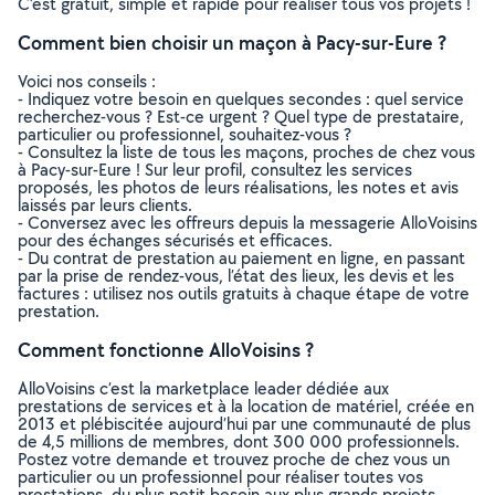
C’est gratuit, simple et rapide pour réaliser tous vos projets !
Comment bien choisir un maçon à Pacy-sur-Eure ?
Voici nos conseils :
- Indiquez votre besoin en quelques secondes : quel service
recherchez-vous ? Est-ce urgent ? Quel type de prestataire,
particulier ou professionnel, souhaitez-vous ?
- Consultez la liste de tous les maçons, proches de chez vous
à Pacy-sur-Eure ! Sur leur profil, consultez les services
proposés, les photos de leurs réalisations, les notes et avis
laissés par leurs clients.
- Conversez avec les offreurs depuis la messagerie AlloVoisins
pour des échanges sécurisés et efficaces.
- Du contrat de prestation au paiement en ligne, en passant
par la prise de rendez-vous, l’état des lieux, les devis et les
factures : utilisez nos outils gratuits à chaque étape de votre
prestation.
Comment fonctionne AlloVoisins ?
AlloVoisins c’est la marketplace leader dédiée aux
prestations de services et à la location de matériel, créée en
2013 et plébiscitée aujourd’hui par une communauté de plus
de 4,5 millions de membres, dont 300 000 professionnels.
Postez votre demande et trouvez proche de chez vous un
particulier ou un professionnel pour réaliser toutes vos
prestations, du plus petit besoin aux plus grands projets,