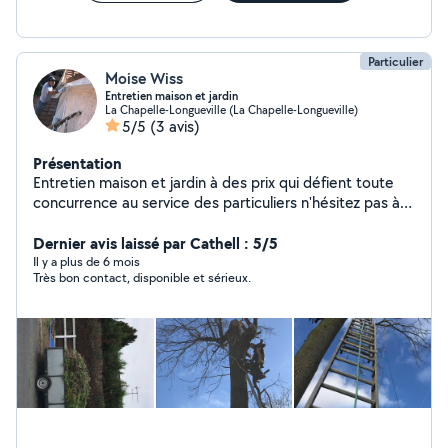
rapidement et reste à l'écoute de vos besoins.
N'hésitez pas à me contacter pour discuter de votre
projet, je suis à votre disposition !
Particulier
Moise Wiss
Entretien maison et jardin
La Chapelle-Longueville (La Chapelle-Longueville)
5/5
(3 avis)
Présentation
Entretien maison et jardin à des prix qui défient toute
concurrence au service des particuliers n'hésitez pas à
m'envoyer un message je suis très qualifiée dans mon
travail
Dernier avis laissé par Cathell : 5/5
Il y a plus de 6 mois
Très bon contact, disponible et sérieux.