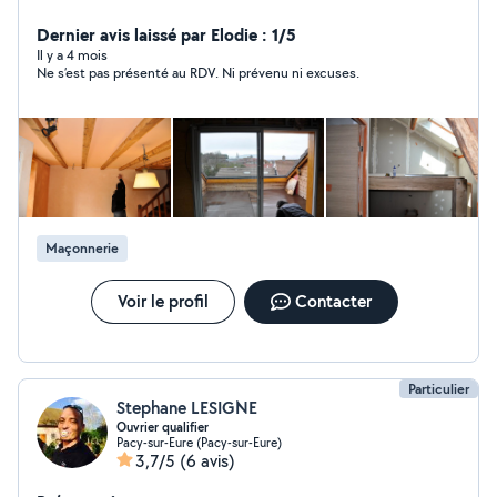
en béton, réalisation de dalle, chappe, terrasse,
création d'ouverture, réalisation de longrine et poteaux
Dernier avis laissé par Elodie : 1/5
pour portail, isolation intérieure, enduits, peinture,
Il y a 4 mois
Ne s’est pas présenté au RDV. Ni prévenu ni excuses.
fourniture et pose de fenêtres, portes, portails.
Maçonnerie
Voir le profil
Contacter
Particulier
Stephane LESIGNE
Ouvrier qualifier
Pacy-sur-Eure (Pacy-sur-Eure)
3,7/5
(6 avis)