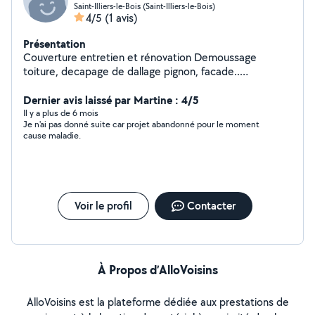
Saint-Illiers-le-Bois (Saint-Illiers-le-Bois)
4/5
(1 avis)
Présentation
Couverture entretien et rénovation Demoussage
toiture, decapage de dallage pignon, facade..
Maçonnerie, peinture Elagage, taille de haie... Débarras
en tout genre (cave, maison grenier, appartement..)
Dernier avis laissé par Martine : 4/5
Demolition
Il y a plus de 6 mois
Je n'ai pas donné suite car projet abandonné pour le moment
cause maladie.
Voir le profil
Contacter
À Propos d’AlloVoisins
AlloVoisins est la plateforme dédiée aux prestations de