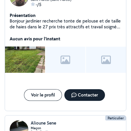
-/5
Présentation
Bonjour jardinier recherche tonte de pelouse et de taille
de haies dans le 27 prix très attractifs et travail soigné
évacuation des déchet compris dans le prix disponible
tout les jours
Aucun avis pour l'instant
Voir le profil
Contacter
Particulier
Alioune Sene
Maçon