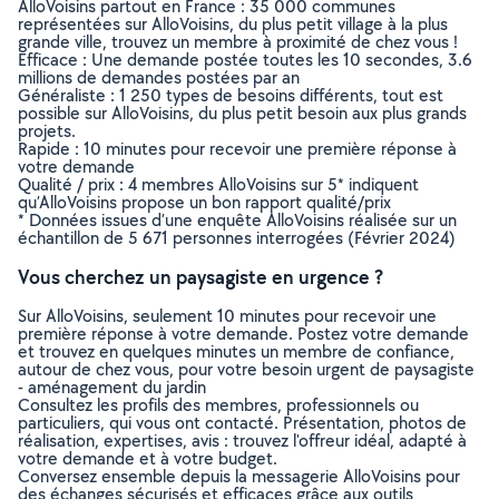
AlloVoisins partout en France : 35 000 communes
représentées sur AlloVoisins, du plus petit village à la plus
grande ville, trouvez un membre à proximité de chez vous !
Efficace : Une demande postée toutes les 10 secondes, 3.6
millions de demandes postées par an
Généraliste : 1 250 types de besoins différents, tout est
possible sur AlloVoisins, du plus petit besoin aux plus grands
projets.
Rapide : 10 minutes pour recevoir une première réponse à
votre demande
Qualité / prix : 4 membres AlloVoisins sur 5* indiquent
qu’AlloVoisins propose un bon rapport qualité/prix
* Données issues d’une enquête AlloVoisins réalisée sur un
échantillon de 5 671 personnes interrogées (Février 2024)
Vous cherchez un paysagiste en urgence ?
Sur AlloVoisins, seulement 10 minutes pour recevoir une
première réponse à votre demande. Postez votre demande
et trouvez en quelques minutes un membre de confiance,
autour de chez vous, pour votre besoin urgent de paysagiste
- aménagement du jardin
Consultez les profils des membres, professionnels ou
particuliers, qui vous ont contacté. Présentation, photos de
réalisation, expertises, avis : trouvez l'offreur idéal, adapté à
votre demande et à votre budget.
Conversez ensemble depuis la messagerie AlloVoisins pour
des échanges sécurisés et efficaces grâce aux outils