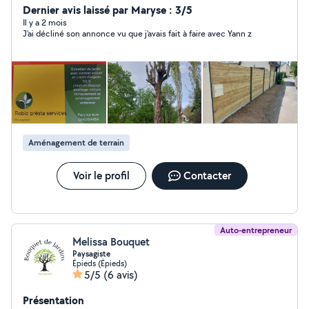
aménagement extérieur Bénéficier du crédit d'impôts
Dernier avis laissé par Maryse : 3/5
pour l'entretien de votre jardin
Il y a 2 mois
J'ai décliné son annonce vu que j'avais fait à faire avec Yann z
Aménagement de terrain
Voir le profil
Contacter
Auto-entrepreneur
Melissa Bouquet
Paysagiste
Épieds (Épieds)
5/5
(6 avis)
Présentation