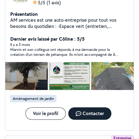
5/5
(1 avis)
Présentation
AM services est une auto-entreprise pour tout vos
besoins du quotidien : -Espace vert (entretien,
création...) -Débarras et mise en déchetterie -
Nettoyage et traitement ( terrasse,toiture...) -Bricolage
Dernier avis laissé par Côline : 5/5
/ rénovation -Terrassement -Location de benne Je suis
Il y a 3 mois
Marvin et son collègue ont répondu à ma demande pour la
équipé de mon propre matériel. Devis et déplacement
création d’un terrain de pétanque. Ils m’ont accompagné de À à
gratuit !!!
Z. Ils ont fait du très bon travail avec beaucoup de sérieux et
d’implication. Devis et travaux ont été réalisés rapidement.
Aménagement de jardin
Voir le profil
Contacter
Entreprise