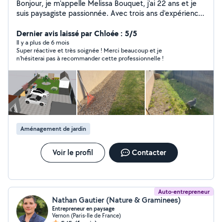
Bonjour, je m'appelle Melissa Bouquet, j'ai 22 ans et je
suis paysagiste passionnée. Avec trois ans d'expérience
dans ce domaine, j'ai acquis un savoir-faire solide dans
diverses techniques telles que la tonte, le désherbage
Dernier avis laissé par Chloée : 5/5
et la taille. J'adore également réaliser des créations
Il y a plus de 6 mois
Super réactive et très soignée ! Merci beaucoup et je
paysagères sur mesure et concevoir des plans en 3D
n’hésiterai pas à recommander cette professionnelle !
pour donner vie à vos projets extérieurs. Titulaire d'un
BTS en aménagement paysager ainsi que d'un Bachelor
en conception de designers d'espaces extérieurs, je suis
fière de pouvoir offrir mes services pour embellir vos
jardins et espaces verts. Mon objectif est de créer des
environnements harmonieux et adaptés à vos envies.
N'hésitez pas à me contacter pour discuter de vos
Aménagement de jardin
projets !
Voir le profil
Contacter
Auto-entrepreneur
Nathan Gautier (Nature & Graminees)
Entrepreneur en paysage
Vernon (Paris-Ile de France)