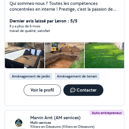
Qui sommes-nous ? Toutes les compétences
concentrées en interne ! Prestige, c'est la passion de
l'aménagement extérieur, mais c'est aussi un parc de
matériel professionnel (engins de chantier, camions)
Dernier avis laissé par Levon : 5/5
une équipe, et une organisation reconnue. Prestige,
Il y a plus de 6 mois
travail de qualité, satisfait
c'est la passion de l'aménagement extérieur, mais c'est
aussi un parc de matériel professionnel (engins de
chantier, camions) une équipe, et une organisation
reconnue. Découvrez votre nouvel aménagement ! Les
équipes de LTP créations ont l'honneur de vous
présenter votre jardin, vos nouveaux arbres et plantes
et de vous donner quelques conseils d'entretien de vos
massifs. Garantie décennale sur vos aménagements
Aménagement de jardin
Aménagement de terrain
extérieurs ! Après réception de votre jardin, Prestige
Aménagement vous propose un service client et des
conseils sur l'entretien www.ltpcreations.
Voir le profil
Contacter
Auto-entrepreneur
Marvin Arnt (AM services)
Multi-services
Villiers-en-Désœuvre (Villiers-en-Désœuvre)