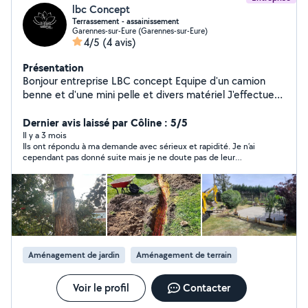
lbc Concept
Terrassement - assainissement
Garennes-sur-Eure (Garennes-sur-Eure)
4/5
(4 avis)
Présentation
Bonjour entreprise LBC concept Equipe d'un camion
benne et d'une mini pelle et divers matériel J'effectue
tout type de terrassement Tranché technique
Assainissement Puisard Fosse septique Creatio. Dalle
Dernier avis laissé par Côline : 5/5
Réfection d enrobé Gravillonage Creation D'allee
Il y a 3 mois
Ils ont répondu à ma demande avec sérieux et rapidité. Je n’ai
Aménagement extérieur Dépannage plomberie ou petit
cependant pas donné suite mais je ne doute pas de leur
travaux
fiabilité.
Aménagement de jardin
Aménagement de terrain
Voir le profil
Contacter