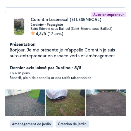
Auto-entrepreneur
Corentin Lesenecal (EI LESENECAL)
Jardinier - Paysagiste
Saint-Étienne-sous-Bailleul (Saint-Étienne-sous-Bailleul)
4,3/5
(17 avis)
Présentation
Bonjour, Je me présente je m'appelle Corentin je suis
auto-entrepreneur en espace verts et aménagement
paysager j'ai 28 ans passionné d'espaces verts diplômé
d'un équivalent d'un CAP paysagiste je suis
Dernier avis laissé par Justine : 5/5
actuellement avec une apprenti nous pouvons réaliser
Il y a 12 jours
Réactif, plein de conseils et des tarifs raisonnables
toutes vos demandes nous sommes à l'écoute sérieux
ponctuel et travail proprement. Je suis spécialisé en
Airbnb, gite de France et chambre hôte
Aménagement de jardin
Création de jardin