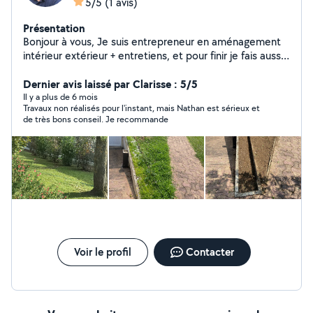
5/5
(1 avis)
Présentation
Bonjour à vous, Je suis entrepreneur en aménagement
intérieur extérieur + entretiens, et pour finir je fais aussi
de l'aménagement. Côté administratif, je fais les devis
gratuits / contrat année, facture, facture acompte,
Dernier avis laissé par Clarisse : 5/5
facture sur le nombre de fois que vous souhaitez payer,
Il y a plus de 6 mois
Travaux non réalisés pour l'instant, mais Nathan est sérieux et
un échéancier et une facture acquittée. Et en début
de très bons conseil. Je recommande
d'année je vous donne une attestation fiscale cela
comprend uniquement la main d'œuvre et pas les
fournitures. Je possède également l'aide à la personne
qui est de -50% en crédit d'impôts Mes zones : Vernon,
Gisors, Pacy, Mantes la jolie, Gaillon, Limay, (92).
Cordialement Nathan Gautier Nature & Graminées
Voir le profil
Contacter