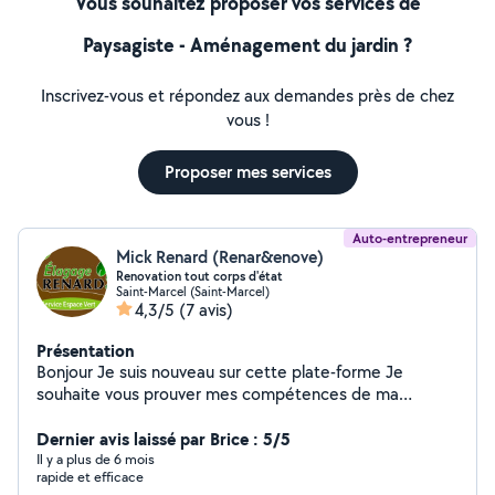
Vous souhaitez proposer vos services de
Paysagiste - Aménagement du jardin ?
Inscrivez-vous et répondez aux demandes près de chez
vous !
Proposer mes services
Auto-entrepreneur
Mick Renard (Renar&enove)
Renovation tout corps d'état
Saint-Marcel (Saint-Marcel)
4,3/5
(7 avis)
Présentation
Bonjour Je suis nouveau sur cette plate-forme Je
souhaite vous prouver mes compétences de ma
personne et de mon équipe plus de 30ans d'expérience
dans l'artisanat.
Dernier avis laissé par Brice : 5/5
Il y a plus de 6 mois
rapide et efficace