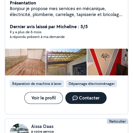
Présentation
Bonjour je propose mes services en mécanique,
électricité, plomberie, carrelage, tapisserie et bricolage
et bien d autre comme montage de chalet de jardin
etc..
Dernier avis laissé par Micheline : 5/5
Il y a plus de 6 mois
à répondu présent à ma demande
Réparation de machine à laver
Dépannage électroménager
Voir le profil
Contacter
Particulier
Aissa Daas
à votre service