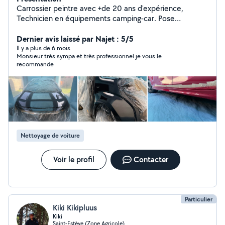
Carrossier peintre avec +de 20 ans d'expérience,
Technicien en équipements camping-car. Pose
d'accessoires, diagnostic électricité 12v etc Travail
soigné
Dernier avis laissé par Najet : 5/5
Il y a plus de 6 mois
Monsieur très sympa et très professionnel je vous le
recommande
Nettoyage de voiture
Voir le profil
Contacter
Particulier
Kiki Kikipluus
Kiki
Saint-Estève (Zone Agricole)