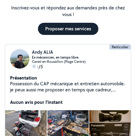
Inscrivez-vous et répondez aux demandes près de chez
vous !
Proposer mes services
Particulier
Andy ALIA
Ex-mécanicien, en temps libre.
Canet-en-Roussillon (Plage Centre)
-/5
Présentation
Possession du CAP mécanique et entretien automobile.
je peux aussi me proposer en temps que cadreur,
monteur, vidéaste amateur avec 6 ans d'expérience (3
ans avec Matériel professionnel), dronier paysagiste,
Aucun avis pour l'instant
pour des examens aeriens. Geek fou d'informatique,
high-tech, consoles, hardware/software. En bonus, ma
copine ce propose en temps que gardienne d'animaux
de compagnie (une bonne notoriété déja avec nos
voisin depuis quelques années.