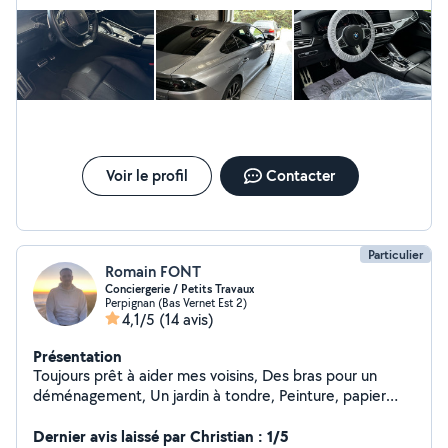
de prestation : Nettoyage complet (Véhicule,logement,
locaux, après travaux ) Vitres, sols, moquettes, façades,
maison du sol au plafond, remise au propre Rénovation
intérieur et et extérieur Intervention rapide dans le 66
et le 11 Travail propre et soigné Devis gratuit et sans
engagement Faites appel à un professionnel local de
confiance. Je reste à votre écoute pour toute
demande. À bientôt, CarlClean
Voir le profil
Contacter
Particulier
Romain FONT
Conciergerie / Petits Travaux
Perpignan (Bas Vernet Est 2)
4,1/5
(14 avis)
Présentation
Toujours prêt à aider mes voisins, Des bras pour un
déménagement, Un jardin à tondre, Peinture, papier
peint, Montage de meubles, Poser un lustre, tringle à
rideaux Donner une seconde vie à vos meubles anciens,
Dernier avis laissé par Christian : 1/5