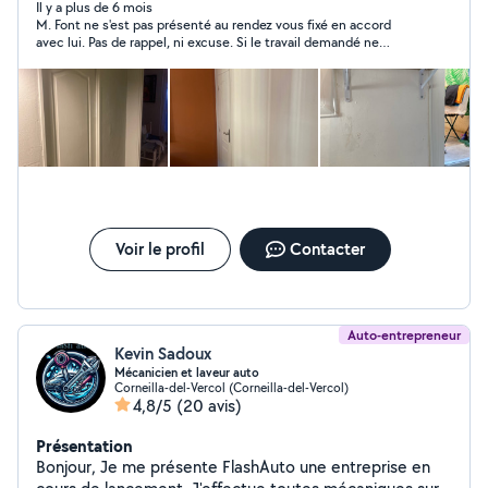
Ponçage Fenêtres, Portes, Murs, Capable de faire de
Il y a plus de 6 mois
M. Font ne s'est pas présenté au rendez vous fixé en accord
l'enduit, Nettoyage de voitures, Entretien et Ménage,
avec lui. Pas de rappel, ni excuse. Si le travail demandé ne
Bon bricoleur pour petit travaux en tout genre. Possède
l'intéressait pas, il aurait été si simple de le dire ou de le faire
tout type d'outils. N'hésitez pas, je répond à vos
savoir. Résultat total discrédit de ce monsieur ET du site
questions et demandes rapidement. Cordialement.
"Allovoisins". CQFDire. Cordialement
Voir le profil
Contacter
Auto-entrepreneur
Kevin Sadoux
Mécanicien et laveur auto
Corneilla-del-Vercol (Corneilla-del-Vercol)
4,8/5
(20 avis)
Présentation
Bonjour, Je me présente FlashAuto une entreprise en