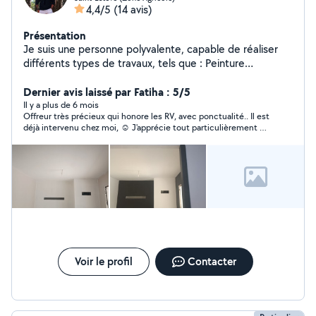
4,4/5
(14 avis)
Présentation
Je suis une personne polyvalente, capable de réaliser
différents types de travaux, tels que : Peinture
Rangement et organisation Déménagement Pose de
tapisserie Aide et soutien à la conduite Travaux
Dernier avis laissé par Fatiha : 5/5
d'entretien des espaces verts Changement de filtres
Il y a plus de 6 mois
Offreur très précieux qui honore les RV, avec ponctualité.. Il est
voiture Montage et installation d'étagères J'oublie
déjà intervenu chez moi, ☺️ J'apprécie tout particulièrement sa
d'autres interventions que je suis capable de réaliser
rigueur, sa courtoisie, et sa disponibilité. S'est acquitté avec
N'hésitez pas à me contacter pour plus de
beaucoup de patience et de recherche, de sa prestation. Je le
renseignements. Je suis quelqu'un de gentil, sérieux et
recommande les yeux fermés .
ponctuel, toujours prêt à rendre service avec le sourire.
Voir le profil
Contacter