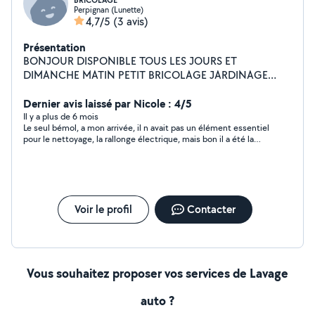
BRICOLAGE
Perpignan (Lunette)
4,7/5
(3 avis)
Présentation
BONJOUR DISPONIBLE TOUS LES JOURS ET
DIMANCHE MATIN PETIT BRICOLAGE JARDINAGE
MONTAGE MEUBLES AIDE INFORMATIQUE
DEPANNAGE PEINTURE REFECTION DE PIECES
Dernier avis laissé par Nicole : 4/5
COMPLETES GROS MENAGE ET RANGEMENT POSE DE
Il y a plus de 6 mois
Le seul bémol, a mon arrivée, il n avait pas un élément essentiel
TRINGLES D ETAGERES ETC...ESSAYEZ....
pour le nettoyage, la rallonge électrique, mais bon il a été la
récupérer .. Sinon pour le nettoyage impec
Voir le profil
Contacter
Vous souhaitez proposer vos services de Lavage
auto ?