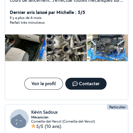
cours de lancement. J'effectue toutes mécaniques sur
tous types de véhicules, ainsi que des nettoyages léger
ou en profondeur des véhicules. N'hésitez pas à me
Dernier avis laissé par Michelle : 5/5
contacter ;)
Il y a plus de 6 mois
Parfait très minutieux
Voir le profil
Contacter
Particulier
Kévin Sadoux
Mécanicien
Corneilla-del-Vercol (Corneilla-del-Vercol)
5/5
(10 avis)