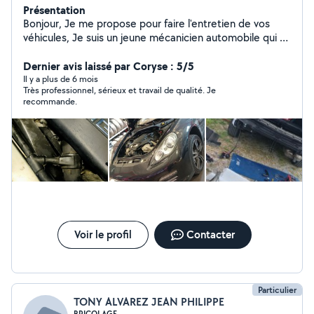
Présentation
Bonjour, Je me propose pour faire l'entretien de vos
véhicules, Je suis un jeune mécanicien automobile qui a
fraîchement obtenu son CAP MVA en apprentissage. Je
suis à votre entière disponibilité pour plus de
Dernier avis laissé par Coryse : 5/5
renseignements
Il y a plus de 6 mois
Très professionnel, sérieux et travail de qualité. Je
recommande.
Voir le profil
Contacter
Particulier
TONY ALVAREZ JEAN PHILIPPE