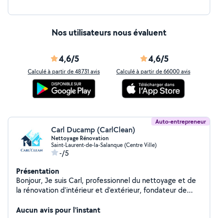
Nos utilisateurs nous évaluent
4,6/5
4,6/5
Calculé à partir de 48731 avis
Calculé à partir de 66000 avis
Auto-entrepreneur
Carl Ducamp (CarlClean)
Nettoyage Rénovation
Saint-Laurent-de-la-Salanque (Centre Ville)
-/5
Présentation
Bonjour, Je suis Carl, professionnel du nettoyage et de
la rénovation d'intérieur et d'extérieur, fondateur de
CarlClean. J'interviens pour les particuliers et
professionnels, avec sérieux et efficacité, sur tout type
Aucun avis pour l'instant