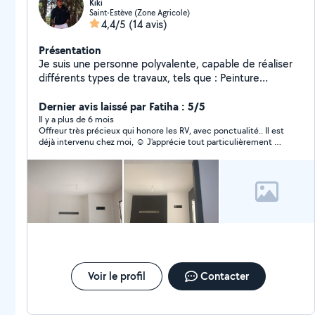
Kiki
Saint-Estève (Zone Agricole)
4,4/5
(14 avis)
Présentation
Je suis une personne polyvalente, capable de réaliser
différents types de travaux, tels que : Peinture
Rangement et organisation Déménagement Pose de
tapisserie Aide et soutien à la conduite Travaux
Dernier avis laissé par Fatiha : 5/5
d'entretien des espaces verts Changement de filtres
Il y a plus de 6 mois
Offreur très précieux qui honore les RV, avec ponctualité.. Il est
voiture Montage et installation d'étagères J'oublie
déjà intervenu chez moi, ☺️ J'apprécie tout particulièrement sa
d'autres interventions que je suis capable de réaliser
rigueur, sa courtoisie, et sa disponibilité. S'est acquitté avec
N'hésitez pas à me contacter pour plus de
beaucoup de patience et de recherche, de sa prestation. Je le
renseignements. Je suis quelqu'un de gentil, sérieux et
recommande les yeux fermés .
ponctuel, toujours prêt à rendre service avec le sourire.
Voir le profil
Contacter