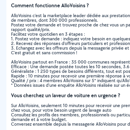
Comment fonctionne AlloVoisins ?
AlloVoisins c’est la marketplace leader dédiée aux prestatio
de membres, dont 300 000 professionnels.
Postez votre demande et trouvez proche de chez vous un parti
rapport qualité/prix.
Facilitez votre quotidien en 3 étapes :
1. Postez votre demande : indiquez votre besoin en quelque
2. Recevez des réponses d’offreurs particuliers et professio
3. Echangez avec les offreurs depuis la messagerie privée et 
C’est gratuit et sans commission !
AlloVoisins partout en France : 35 000 communes représentées 
Efficace : Une demande postée toutes les 10 secondes, 3.6
Généraliste : 1 250 types de besoins différents, tout est poss
Rapide : 10 minutes pour recevoir une première réponse à 
Qualité / prix : 4 membres AlloVoisins sur 5* indiquent qu’All
* Données issues d’une enquête AlloVoisins réalisée sur un é
Vous cherchez un laveur de voiture en urgence ?
Sur AlloVoisins, seulement 10 minutes pour recevoir une p
chez vous, pour votre besoin urgent de lavage auto
Consultez les profils des membres, professionnels ou particuli
demande et à votre budget.
Conversez ensemble depuis la messagerie AlloVoisins pour de