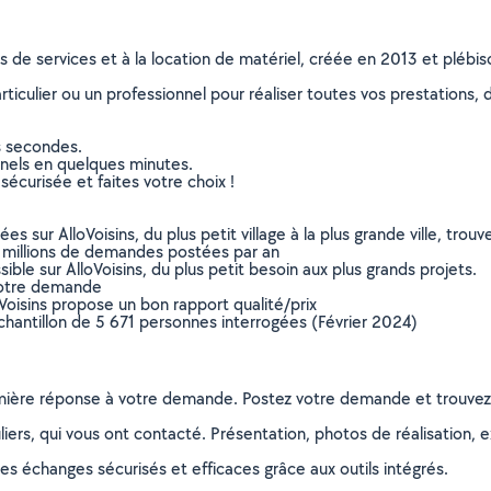
ns de services et à la location de matériel, créée en 2013 et plébi
culier ou un professionnel pour réaliser toutes vos prestations, d
s secondes.
nnels en quelques minutes.
sécurisée et faites votre choix !
sur AlloVoisins, du plus petit village à la plus grande ville, tro
 millions de demandes postées par an
ible sur AlloVoisins, du plus petit besoin aux plus grands projets.
votre demande
oVoisins propose un bon rapport qualité/prix
chantillon de 5 671 personnes interrogées (Février 2024)
remière réponse à votre demande. Postez votre demande et trouve
ers, qui vous ont contacté. Présentation, photos de réalisation, exp
s échanges sécurisés et efficaces grâce aux outils intégrés.