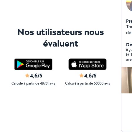
Pr
Touj
Nos utilisateurs nous
dé
pe
évaluent
ri
Der
anciens, Ponçage 
Il 
M. 
faire de 
ave
Ménage, Bon bri
l'in
genr
sav
ré
"Al
4,6/5
4,6/5
Co
Calculé à partir de 48731 avis
Calculé à partir de 66000 avis