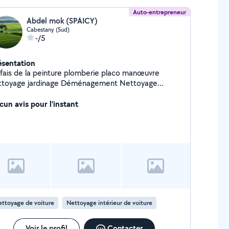
Auto-entrepreneur
Abdel mok (SPAICY)
Cabestany (Sud)
-/5
ésentation
 fais de la peinture plomberie placo manœuvre
ttoyage jardinage Déménagement Nettoyage
térieur automobile, rénovation optique
cun avis pour l'instant
ttoyage de voiture
Nettoyage intérieur de voiture
Voir le profil
Contacter