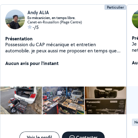
Particulier
Andy ALIA
Ex-mécanicien, en temps libre.
Canet-en-Roussillon (Plage Centre)
-/5
Pr
Présentation
Je
Possession du CAP mécanique et entretien
ne
automobile. je peux aussi me proposer en temps que
in
cadreur, monteur, vidéaste amateur avec 6 ans
Au
d'expérience (3 ans avec Matériel professionnel),
Aucun avis pour l'instant
dronier paysagiste, pour des examens aeriens. Geek
fou d'informatique, high-tech, consoles,
hardware/software. En bonus, ma copine ce propose
en temps que gardienne d'animaux de compagnie (une
bonne notoriété déja avec nos voisin depuis quelques
années.
Ne
Voir le profil
Contacter