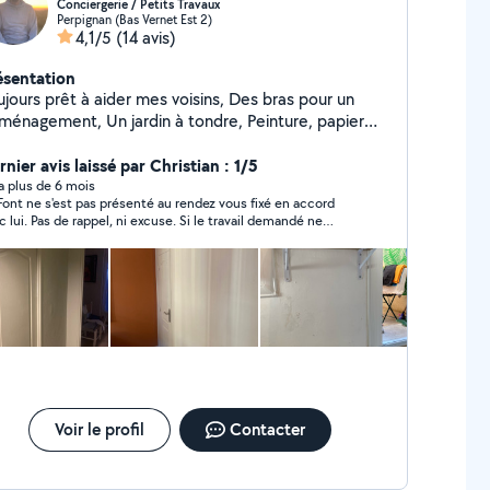
Conciergerie / Petits Travaux
Perpignan (Bas Vernet Est 2)
4,1/5
(14 avis)
ésentation
ours prêt à aider mes voisins, Des bras pour un
ménagement, Un jardin à tondre, Peinture, papier
int, Montage de meubles, Poser un lustre, tringle à
deaux Donner une seconde vie à vos meubles
nier avis laissé par Christian : 1/5
Fenêtres, Portes, Murs, Capable de
y a plus de 6 mois
Font ne s'est pas présenté au rendez vous fixé en accord
l'enduit, Nettoyage de voitures, Entretien et
c lui. Pas de rappel, ni excuse. Si le travail demandé ne
coleur pour petit travaux en tout
téressait pas, il aurait été si simple de le dire ou de le faire
e. Possède tout type d'outils. N'hésitez pas, je
oir. Résultat total discrédit de ce monsieur ET du site
pond à vos questions et demandes rapidement.
lovoisins". CQFDire. Cordialement
rdialement.
Voir le profil
Contacter