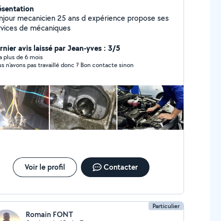
ésentation
njour mecanicien 25 ans d expérience propose ses
rvices de mécaniques
rnier avis laissé par Jean-yves : 3/5
y a plus de 6 mois
s n’avons pas travaillé donc ? Bon contacte sinon
Voir le profil
Contacter
Particulier
Romain FONT