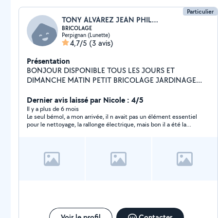
Particulier
TONY ALVAREZ JEAN PHILIPPE
BRICOLAGE
Perpignan (Lunette)
4,7/5
(3 avis)
Présentation
BONJOUR DISPONIBLE TOUS LES JOURS ET
DIMANCHE MATIN PETIT BRICOLAGE JARDINAGE
MONTAGE MEUBLES AIDE INFORMATIQUE
DEPANNAGE PEINTURE REFECTION DE PIECES
Dernier avis laissé par Nicole : 4/5
COMPLETES GROS MENAGE ET RANGEMENT POSE
Il y a plus de 6 mois
Le seul bémol, a mon arrivée, il n avait pas un élément essentiel
DE TRINGLES D ETAGERES ETC...ESSAYEZ....
pour le nettoyage, la rallonge électrique, mais bon il a été la
récupérer .. Sinon pour le nettoyage impec
Voir le profil
Contacter