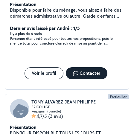
Présentation
Disponible pour faire du ménage, vous aidez à faire des
démarches administrative où autre. Garde d'enfants
Garde d'animaux. Sortie, sortie faire des courses .. Petit
Dernier avis laissé par André : 1/5
travaux maison N'hésitez pas à me contacter si besoin
Il y a plus de 6 mois
Personne étant intéressé pour toutes nos propositions, puis le
silence total pour conclure d'un rdv de mise au point de la
prestation . Dommage
Voir le profil
Contacter
Particulier
TONY ALVAREZ JEAN PHILIPPE
BRICOLAGE
Perpignan (Lunette)
4,7/5
(3 avis)
Présentation
BONJOUR DISPONIBLE TOUS LES JOURS ET