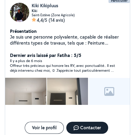
Particulier
Kiki Kikipluus
Kiki
Saint-Estève (Zone Agricole)
4,4/5
(14 avis)
Présentation
Je suis une personne polyvalente, capable de réaliser
différents types de travaux, tels que : Peinture
Rangement et organisation Déménagement Pose de
tapisserie Aide et soutien à la conduite Travaux
Dernier avis laissé par Fatiha : 5/5
d'entretien des espaces verts Changement de filtres
Il y a plus de 6 mois
Offreur très précieux qui honore les RV, avec ponctualité.. Il est
voiture Montage et installation d'étagères J'oublie
déjà intervenu chez moi, ☺️ J'apprécie tout particulièrement sa
d'autres interventions que je suis capable de réaliser
rigueur, sa courtoisie, et sa disponibilité. S'est acquitté avec
N'hésitez pas à me contacter pour plus de
beaucoup de patience et de recherche, de sa prestation. Je le
renseignements. Je suis quelqu'un de gentil, sérieux et
recommande les yeux fermés .
ponctuel, toujours prêt à rendre service avec le sourire.
Voir le profil
Contacter