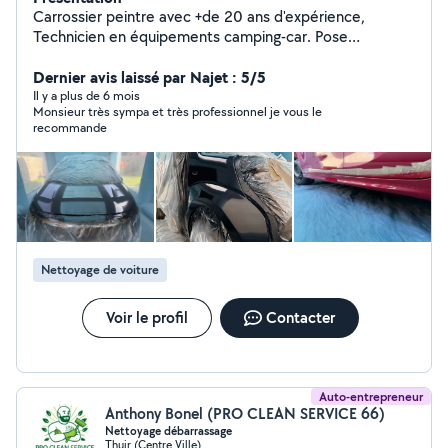
Carrossier peintre avec +de 20 ans d'expérience,
Technicien en équipements camping-car. Pose
d'accessoires, diagnostic électricité 12v etc Travail
soigné
Dernier avis laissé par Najet : 5/5
Il y a plus de 6 mois
Monsieur très sympa et très professionnel je vous le
recommande
Nettoyage de voiture
Voir le profil
Contacter
Auto-entrepreneur
Anthony Bonel (PRO CLEAN SERVICE 66)
Nettoyage débarrassage
Thuir (Centre Ville)