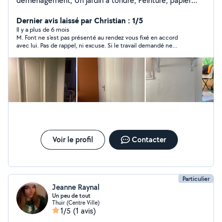
déménagement, Un jardin à tondre, Peinture, papier
peint, Montage de meubles, Poser un lustre, tringle à
rideaux Donner une seconde vie à vos meubles anciens,
Dernier avis laissé par Christian : 1/5
Ponçage Fenêtres, Portes, Murs, Capable de faire de
Il y a plus de 6 mois
M. Font ne s'est pas présenté au rendez vous fixé en accord
l'enduit, Nettoyage de voitures, Entretien et Ménage,
avec lui. Pas de rappel, ni excuse. Si le travail demandé ne
Bon bricoleur pour petit travaux en tout genre. Possède
l'intéressait pas, il aurait été si simple de le dire ou de le faire
tout type d'outils. N'hésitez pas, je répond à vos
savoir. Résultat total discrédit de ce monsieur ET du site
questions et demandes rapidement. Cordialement.
"Allovoisins". CQFDire. Cordialement
Voir le profil
Contacter
Particulier
Jeanne Raynal
Un peu de tout
Thuir (Centre Ville)
1/5
(1 avis)