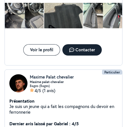
nôtre. Réservez et redécouvrez le plaisir de conduire
dans un intérieur impeccable ! Disponible par message !
Choisissez votre forfait : Sélectionnez parmi nos
différents forfaits de nettoyage automobile intérieur en
fonction de vos besoins et de la taille de votre véhicule.
Profitez du confort de votre domicile ou sur votre lieu
de travail : Notre équipe se rendra à votre domicile à
l'heure convenue, équipée des meilleurs produits et
outils pour redonner à votre voiture son éclat d'origine.
Voir le profil
Contacter
Particulier
Maxime Palat chevalier
Maxime palat-chevalier
Bages (Bages)
4/5
(1 avis)
Présentation
Je suis un jeune qui a fait les compagnons du devoir en
ferronnerie
Dernier avis laissé par Gabriel : 4/5