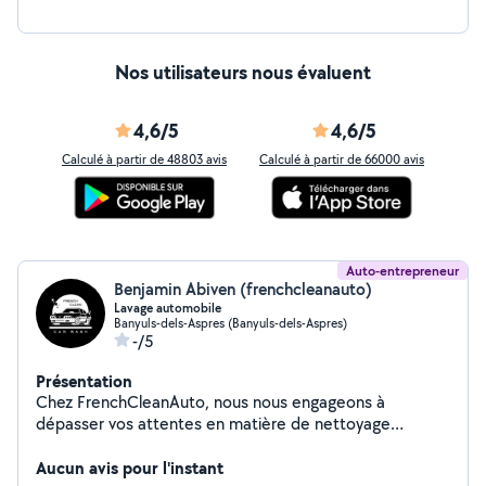
Nos utilisateurs nous évaluent
4,6/5
4,6/5
Calculé à partir de 48803 avis
Calculé à partir de 66000 avis
Auto-entrepreneur
Benjamin Abiven (frenchcleanauto)
Lavage automobile
Banyuls-dels-Aspres (Banyuls-dels-Aspres)
-/5
Présentation
Chez FrenchCleanAuto, nous nous engageons à
dépasser vos attentes en matière de nettoyage
automobile intérieur. Faites confiance à notre expertise
pour prendre soin de votre véhicule comme s'il était le
Aucun avis pour l'instant