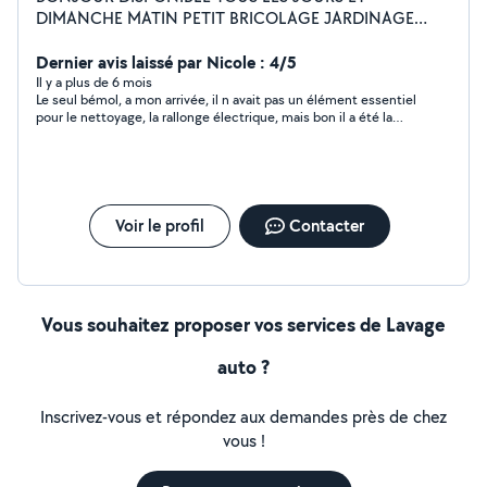
DIMANCHE MATIN PETIT BRICOLAGE JARDINAGE
MONTAGE MEUBLES AIDE INFORMATIQUE
DEPANNAGE PEINTURE REFECTION DE PIECES
Dernier avis laissé par Nicole : 4/5
COMPLETES GROS MENAGE ET RANGEMENT POSE DE
Il y a plus de 6 mois
Le seul bémol, a mon arrivée, il n avait pas un élément essentiel
TRINGLES D ETAGERES ETC...ESSAYEZ....
pour le nettoyage, la rallonge électrique, mais bon il a été la
récupérer .. Sinon pour le nettoyage impec
Voir le profil
Contacter
Vous souhaitez proposer vos services de Lavage
auto ?
Inscrivez-vous et répondez aux demandes près de chez
vous !