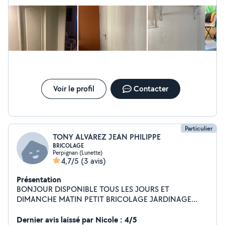
l'intéressait pas, il aurait été si simple de le dire ou de le faire
tout type d'outils. N'hésitez pas, je répond à vos
savoir. Résultat total discrédit de ce monsieur ET du site
questions et demandes rapidement. Cordialement.
"Allovoisins". CQFDire. Cordialement
Voir le profil
Contacter
Particulier
TONY ALVAREZ JEAN PHILIPPE
BRICOLAGE
Perpignan (Lunette)
4,7/5
(3 avis)
Présentation
BONJOUR DISPONIBLE TOUS LES JOURS ET
DIMANCHE MATIN PETIT BRICOLAGE JARDINAGE
MONTAGE MEUBLES AIDE INFORMATIQUE
DEPANNAGE PEINTURE REFECTION DE PIECES
Dernier avis laissé par Nicole : 4/5