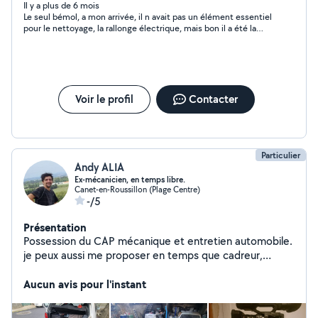
COMPLETES GROS MENAGE ET RANGEMENT POSE DE
Il y a plus de 6 mois
Le seul bémol, a mon arrivée, il n avait pas un élément essentiel
TRINGLES D ETAGERES ETC...ESSAYEZ....
pour le nettoyage, la rallonge électrique, mais bon il a été la
récupérer .. Sinon pour le nettoyage impec
Voir le profil
Contacter
Particulier
Andy ALIA
Ex-mécanicien, en temps libre.
Canet-en-Roussillon (Plage Centre)
-/5
Présentation
Possession du CAP mécanique et entretien automobile.
je peux aussi me proposer en temps que cadreur,
monteur, vidéaste amateur avec 6 ans d'expérience (3
ans avec Matériel professionnel), dronier paysagiste,
Aucun avis pour l'instant
pour des examens aeriens. Geek fou d'informatique,
high-tech, consoles, hardware/software. En bonus, ma