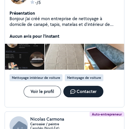
-/5
Présentation
Bonjour j'ai créé mon entreprise de nettoyage à
domicile de canapé, tapis, matelas et d'intérieur de
voiture. Je me déplace dans tous Perpignan et ses
Aucun avis pour l'instant
alentours (50km) Dispo 7/7
Nettoyage intérieur de voiture
Nettoyage de voiture
Voir le profil
Contacter
Auto-entrepreneur
Nicolas Carmona
Carrossier / peintre
Canohès (Nord-Est)