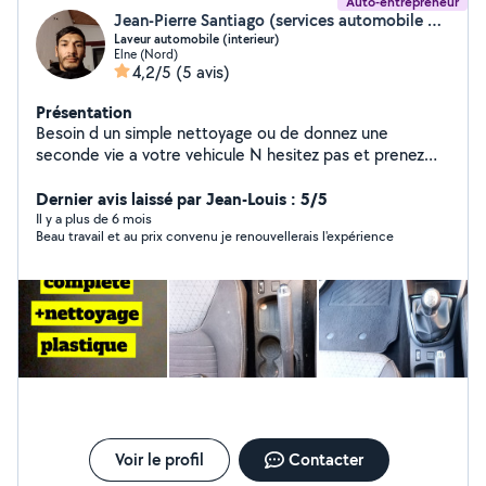
Auto-entrepreneur
Jean-Pierre Santiago (services automobile 66)
Laveur automobile (interieur)
Elne (Nord)
4,2/5
(5 avis)
Présentation
Besoin d un simple nettoyage ou de donnez une
seconde vie a votre vehicule N hesitez pas et prenez
RDV Devis gratuit Possibiltes de prendre RDV pour votre
canape , tapis , matelas , moquette
Dernier avis laissé par Jean-Louis : 5/5
Il y a plus de 6 mois
Beau travail et au prix convenu je renouvellerais l'expérience
Voir le profil
Contacter