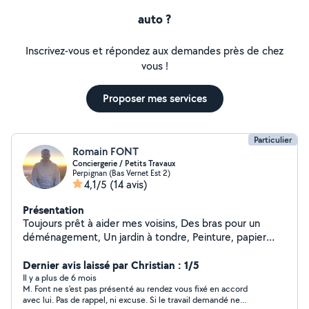
auto ?
Inscrivez-vous et répondez aux demandes près de chez
vous !
Proposer mes services
Particulier
Romain FONT
Conciergerie / Petits Travaux
Perpignan (Bas Vernet Est 2)
4,1/5
(14 avis)
Présentation
Toujours prêt à aider mes voisins, Des bras pour un
déménagement, Un jardin à tondre, Peinture, papier
peint, Montage de meubles, Poser un lustre, tringle à
rideaux Donner une seconde vie à vos meubles anciens,
Dernier avis laissé par Christian : 1/5
Ponçage Fenêtres, Portes, Murs, Capable de faire de
Il y a plus de 6 mois
M. Font ne s'est pas présenté au rendez vous fixé en accord
l'enduit, Nettoyage de voitures, Entretien et Ménage,
avec lui. Pas de rappel, ni excuse. Si le travail demandé ne
Bon bricoleur pour petit travaux en tout genre. Possède