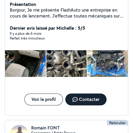
Présentation
Bonjour, Je me présente FlashAuto une entreprise en
cours de lancement. J'effectue toutes mécaniques sur
tous types de véhicules, ainsi que des nettoyages léger
ou en profondeur des véhicules. N'hésitez pas à me
Dernier avis laissé par Michelle : 5/5
contacter ;)
Il y a plus de 6 mois
Parfait très minutieux
Voir le profil
Contacter
Particulier
Romain FONT