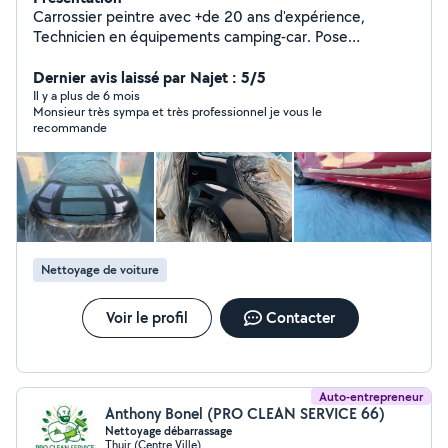
Carrossier peintre avec +de 20 ans d'expérience,
Technicien en équipements camping-car. Pose
d'accessoires, diagnostic électricité 12v etc Travail
soigné
Dernier avis laissé par Najet : 5/5
Il y a plus de 6 mois
Monsieur très sympa et très professionnel je vous le
recommande
Nettoyage de voiture
Voir le profil
Contacter
Auto-entrepreneur
Anthony Bonel (PRO CLEAN SERVICE 66)
Nettoyage débarrassage
Thuir (Centre Ville)