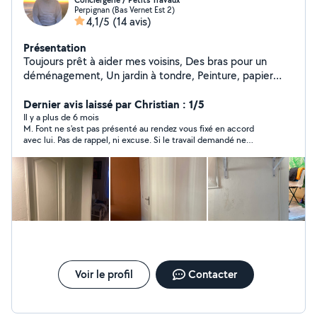
Conciergerie / Petits Travaux
Perpignan (Bas Vernet Est 2)
4,1/5
(14 avis)
Présentation
Toujours prêt à aider mes voisins, Des bras pour un
déménagement, Un jardin à tondre, Peinture, papier
peint, Montage de meubles, Poser un lustre, tringle à
rideaux Donner une seconde vie à vos meubles anciens,
Dernier avis laissé par Christian : 1/5
Ponçage Fenêtres, Portes, Murs, Capable de faire de
Il y a plus de 6 mois
M. Font ne s'est pas présenté au rendez vous fixé en accord
l'enduit, Nettoyage de voitures, Entretien et Ménage,
avec lui. Pas de rappel, ni excuse. Si le travail demandé ne
Bon bricoleur pour petit travaux en tout genre. Possède
l'intéressait pas, il aurait été si simple de le dire ou de le faire
tout type d'outils. N'hésitez pas, je répond à vos
savoir. Résultat total discrédit de ce monsieur ET du site
questions et demandes rapidement. Cordialement.
"Allovoisins". CQFDire. Cordialement
Voir le profil
Contacter