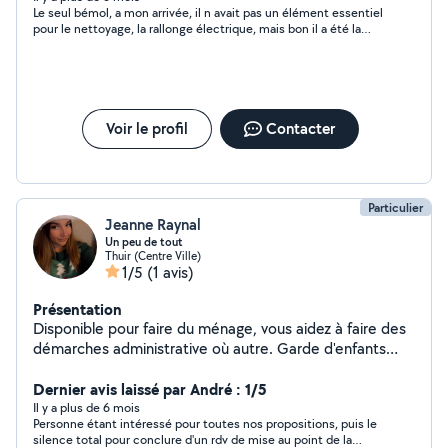
Le seul bémol, a mon arrivée, il n avait pas un élément essentiel
TRINGLES D ETAGERES ETC...ESSAYEZ....
pour le nettoyage, la rallonge électrique, mais bon il a été la
récupérer .. Sinon pour le nettoyage impec
Voir le profil
Contacter
Particulier
Jeanne Raynal
Un peu de tout
Thuir (Centre Ville)
1/5
(1 avis)
Présentation
Disponible pour faire du ménage, vous aidez à faire des
démarches administrative où autre. Garde d'enfants
Garde d'animaux. Sortie, sortie faire des courses .. Petit
Dernier avis laissé par André : 1/5
travaux maison N'hésitez pas à me contacter si besoin
Il y a plus de 6 mois
Personne étant intéressé pour toutes nos propositions, puis le
silence total pour conclure d'un rdv de mise au point de la