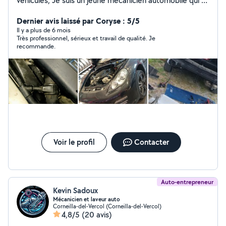
véhicules, Je suis un jeune mécanicien automobile qui a
fraîchement obtenu son CAP MVA en apprentissage. Je
suis à votre entière disponibilité pour plus de
Dernier avis laissé par Coryse : 5/5
renseignements
Il y a plus de 6 mois
Très professionnel, sérieux et travail de qualité. Je
recommande.
Voir le profil
Contacter
Auto-entrepreneur
Kevin Sadoux
Mécanicien et laveur auto
Corneilla-del-Vercol (Corneilla-del-Vercol)
4,8/5
(20 avis)