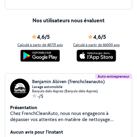
Nos utilisateurs nous évaluent
4,6/5
4,6/5
Calculé à partir de 48731 avis
Calculé à partir de 66000 avis
Auto-entrepreneur
Benjamin Abiven (frenchcleanauto)
Lavage automobile
Banyuls-dels-Aspres (Banyuls-dels-Aspres)
-/5
Présentation
Chez FrenchCleanAuto, nous nous engageons à
dépasser vos attentes en matière de nettoyage
automobile intérieur. Faites confiance à notre expertise
pour prendre soin de votre véhicule comme s'il était le
Aucun avis pour l'instant