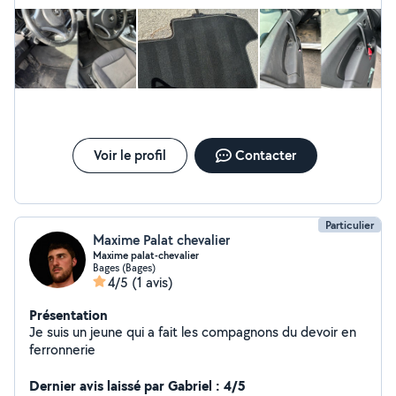
nôtre. Réservez et redécouvrez le plaisir de conduire
dans un intérieur impeccable ! Disponible par message !
Choisissez votre forfait : Sélectionnez parmi nos
différents forfaits de nettoyage automobile intérieur en
fonction de vos besoins et de la taille de votre véhicule.
Profitez du confort de votre domicile ou sur votre lieu
de travail : Notre équipe se rendra à votre domicile à
l'heure convenue, équipée des meilleurs produits et
outils pour redonner à votre voiture son éclat d'origine.
Voir le profil
Contacter
Particulier
Maxime Palat chevalier
Maxime palat-chevalier
Bages (Bages)
4/5
(1 avis)
Présentation
Je suis un jeune qui a fait les compagnons du devoir en
ferronnerie
Dernier avis laissé par Gabriel : 4/5