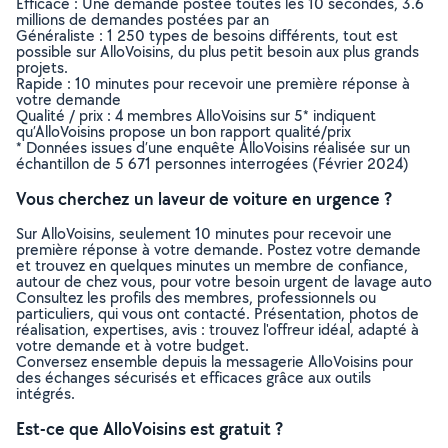
Efficace : Une demande postée toutes les 10 secondes, 3.6
millions de demandes postées par an
Généraliste : 1 250 types de besoins différents, tout est
possible sur AlloVoisins, du plus petit besoin aux plus grands
projets.
Rapide : 10 minutes pour recevoir une première réponse à
votre demande
Qualité / prix : 4 membres AlloVoisins sur 5* indiquent
qu’AlloVoisins propose un bon rapport qualité/prix
* Données issues d’une enquête AlloVoisins réalisée sur un
échantillon de 5 671 personnes interrogées (Février 2024)
Vous cherchez un laveur de voiture en urgence ?
Sur AlloVoisins, seulement 10 minutes pour recevoir une
première réponse à votre demande. Postez votre demande
et trouvez en quelques minutes un membre de confiance,
autour de chez vous, pour votre besoin urgent de lavage auto
Consultez les profils des membres, professionnels ou
particuliers, qui vous ont contacté. Présentation, photos de
réalisation, expertises, avis : trouvez l'offreur idéal, adapté à
votre demande et à votre budget.
Conversez ensemble depuis la messagerie AlloVoisins pour
des échanges sécurisés et efficaces grâce aux outils
intégrés.
Est-ce que AlloVoisins est gratuit ?