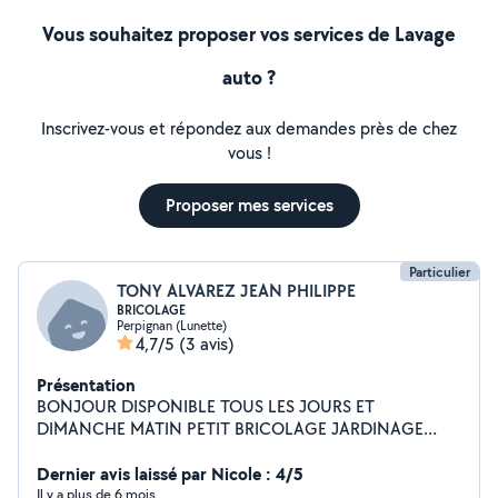
Vous souhaitez proposer vos services de Lavage
auto ?
Inscrivez-vous et répondez aux demandes près de chez
vous !
Proposer mes services
Particulier
TONY ALVAREZ JEAN PHILIPPE
BRICOLAGE
Perpignan (Lunette)
4,7/5
(3 avis)
Présentation
BONJOUR DISPONIBLE TOUS LES JOURS ET
DIMANCHE MATIN PETIT BRICOLAGE JARDINAGE
MONTAGE MEUBLES AIDE INFORMATIQUE
DEPANNAGE PEINTURE REFECTION DE PIECES
Dernier avis laissé par Nicole : 4/5
COMPLETES GROS MENAGE ET RANGEMENT POSE DE
Il y a plus de 6 mois