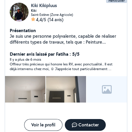
Particulier
Kiki Kikipluus
Kiki
Saint-Estève (Zone Agricole)
4,4/5
(14 avis)
Présentation
Je suis une personne polyvalente, capable de réaliser
différents types de travaux, tels que : Peinture
Rangement et organisation Déménagement Pose de
tapisserie Aide et soutien à la conduite Travaux
Dernier avis laissé par Fatiha : 5/5
d'entretien des espaces verts Changement de filtres
Il y a plus de 6 mois
Offreur très précieux qui honore les RV, avec ponctualité.. Il est
voiture Montage et installation d'étagères J'oublie
déjà intervenu chez moi, ☺️ J'apprécie tout particulièrement sa
d'autres interventions que je suis capable de réaliser
rigueur, sa courtoisie, et sa disponibilité. S'est acquitté avec
N'hésitez pas à me contacter pour plus de
beaucoup de patience et de recherche, de sa prestation. Je le
renseignements. Je suis quelqu'un de gentil, sérieux et
recommande les yeux fermés .
ponctuel, toujours prêt à rendre service avec le sourire.
Voir le profil
Contacter