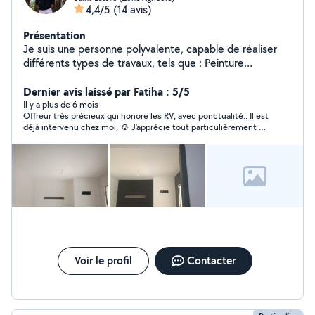
4,4/5
(14 avis)
Présentation
Je suis une personne polyvalente, capable de réaliser
différents types de travaux, tels que : Peinture
Rangement et organisation Déménagement Pose de
tapisserie Aide et soutien à la conduite Travaux
Dernier avis laissé par Fatiha : 5/5
d'entretien des espaces verts Changement de filtres
Il y a plus de 6 mois
Offreur très précieux qui honore les RV, avec ponctualité.. Il est
voiture Montage et installation d'étagères J'oublie
déjà intervenu chez moi, ☺️ J'apprécie tout particulièrement sa
d'autres interventions que je suis capable de réaliser
rigueur, sa courtoisie, et sa disponibilité. S'est acquitté avec
N'hésitez pas à me contacter pour plus de
beaucoup de patience et de recherche, de sa prestation. Je le
renseignements. Je suis quelqu'un de gentil, sérieux et
recommande les yeux fermés .
ponctuel, toujours prêt à rendre service avec le sourire.
Voir le profil
Contacter