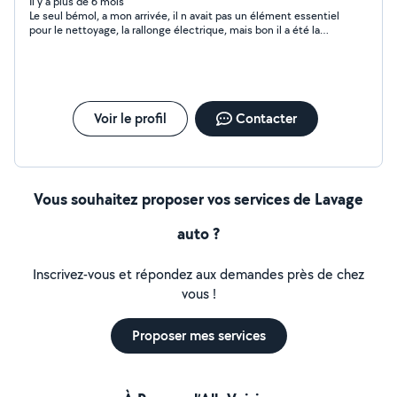
COMPLETES GROS MENAGE ET RANGEMENT POSE DE
Il y a plus de 6 mois
Le seul bémol, a mon arrivée, il n avait pas un élément essentiel
TRINGLES D ETAGERES ETC...ESSAYEZ....
pour le nettoyage, la rallonge électrique, mais bon il a été la
récupérer .. Sinon pour le nettoyage impec
Voir le profil
Contacter
Vous souhaitez proposer vos services de Lavage
auto ?
Inscrivez-vous et répondez aux demandes près de chez
vous !
Proposer mes services