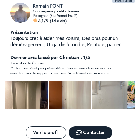
Particulier
Romain FONT
Conciergerie / Petits Travaux
Perpignan (Bas Vernet Est 2)
4,1/5
(14 avis)
Présentation
Toujours prêt à aider mes voisins, Des bras pour un
déménagement, Un jardin à tondre, Peinture, papier
peint, Montage de meubles, Poser un lustre, tringle à
rideaux Donner une seconde vie à vos meubles anciens,
Dernier avis laissé par Christian : 1/5
Ponçage Fenêtres, Portes, Murs, Capable de faire de
Il y a plus de 6 mois
M. Font ne s'est pas présenté au rendez vous fixé en accord
l'enduit, Nettoyage de voitures, Entretien et Ménage,
avec lui. Pas de rappel, ni excuse. Si le travail demandé ne
Bon bricoleur pour petit travaux en tout genre. Possède
l'intéressait pas, il aurait été si simple de le dire ou de le faire
tout type d'outils. N'hésitez pas, je répond à vos
savoir. Résultat total discrédit de ce monsieur ET du site
questions et demandes rapidement. Cordialement.
"Allovoisins". CQFDire. Cordialement
Voir le profil
Contacter