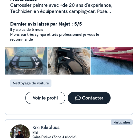
Carrossier peintre avec +de 20 ans d'expérience,
Technicien en équipements camping-car. Pose
d'accessoires, diagnostic électricité 12v etc Travail
soigné
Dernier avis laissé par Najet : 5/5
Il y a plus de 6 mois
Monsieur très sympa et très professionnel je vous le
recommande
Nettoyage de voiture
Voir le profil
Contacter
Particulier
Kiki Kikipluus
Kiki
Saint-Estève (Zone Agricole)