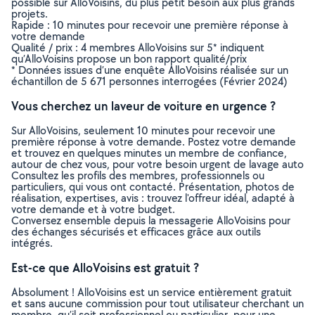
possible sur AlloVoisins, du plus petit besoin aux plus grands
projets.
Rapide : 10 minutes pour recevoir une première réponse à
votre demande
Qualité / prix : 4 membres AlloVoisins sur 5* indiquent
qu’AlloVoisins propose un bon rapport qualité/prix
* Données issues d’une enquête AlloVoisins réalisée sur un
échantillon de 5 671 personnes interrogées (Février 2024)
Vous cherchez un laveur de voiture en urgence ?
Sur AlloVoisins, seulement 10 minutes pour recevoir une
première réponse à votre demande. Postez votre demande
et trouvez en quelques minutes un membre de confiance,
autour de chez vous, pour votre besoin urgent de lavage auto
Consultez les profils des membres, professionnels ou
particuliers, qui vous ont contacté. Présentation, photos de
réalisation, expertises, avis : trouvez l'offreur idéal, adapté à
votre demande et à votre budget.
Conversez ensemble depuis la messagerie AlloVoisins pour
des échanges sécurisés et efficaces grâce aux outils
intégrés.
Est-ce que AlloVoisins est gratuit ?
Absolument ! AlloVoisins est un service entièrement gratuit
et sans aucune commission pour tout utilisateur cherchant un
membre, qu’il soit professionnel ou particulier, pour une