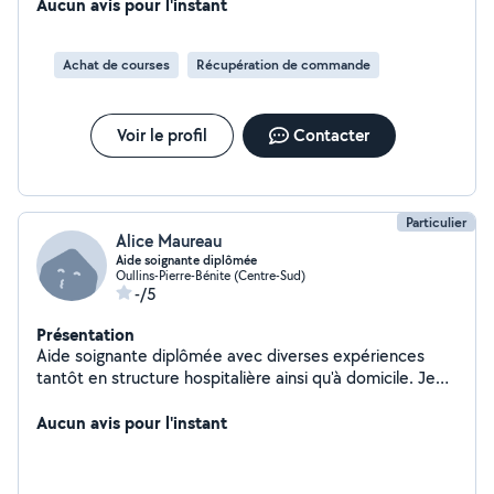
Vénissieux avec un nombre de trajets indifférents. Mes
Aucun avis pour l'instant
services sont les suivants: - Transport de courses -
Déplacements personnes et materiels,(petits matériels
Achat de courses
Récupération de commande
...) - Transport de valises - Transport de colis N'hésitez
pas à me contacter si besoin pour toute informations
Voir le profil
Contacter
Particulier
Alice Maureau
Aide soignante diplômée
Oullins-Pierre-Bénite (Centre-Sud)
-/5
Présentation
Aide soignante diplômée avec diverses expériences
tantôt en structure hospitalière ainsi qu'à domicile. Je
souhaiterais exercer mon métier au domicile de
particulier. Accompagnement dans les gestes du
Aucun avis pour l'instant
quotidien ,aide a la toilette, a l'habillage, surveillance de
la prise des traitements, relationnel,sortie, activités
diverses,et courses du quotidien.