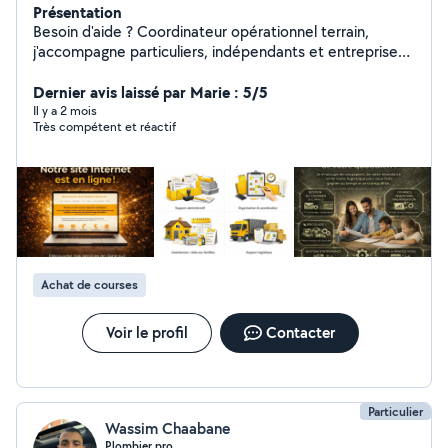
Présentation
Besoin d'aide ? Coordinateur opérationnel terrain,
j'accompagne particuliers, indépendants et entreprises
dans l'organisation et la gestion de leurs besoins
opérationnels. J'interviens pour faciliter le quotidien,
Dernier avis laissé par Marie : 5/5
coordonner, organiser et apporter un soutien pratique
Il y a 2 mois
Très compétent et réactif
lorsque c'est nécessaire. Disponible pour des
interventions ponctuelles ou régulières.
Achat de courses
Voir le profil
Contacter
Particulier
Wassim Chaabane
Plombier pro