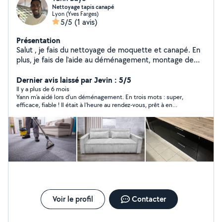
Nettoyage tapis canapé
Lyon (Yves Farges)
5/5
(1 avis)
Présentation
Salut , je fais du nettoyage de moquette et canapé. En
plus, je fais de l'aide au déménagement, montage de
meuble en kit, la livraison de course.
Dernier avis laissé par Jevin : 5/5
Il y a plus de 6 mois
Yann m’a aidé lors d’un déménagement. En trois mots : super,
efficace, fiable ! Il était à l’heure au rendez-vous, prêt à en
découdre avec mes affaires. C’est une personne à l’écoute et
soucieuse de bien faire sa mission jusqu’au bout. En plus de ça,
si on prend le temps de discuter avec lui, il est très sympa et a
le sourire tout du long. Je recommande les yeux fermés ses
services.
Voir le profil
Contacter