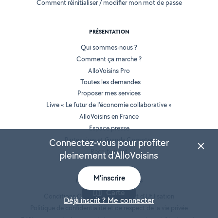
Comment réinitialiser / modifier mon mot de passe
PRÉSENTATION
Qui sommes-nous ?
Comment ça marche ?
AlloVoisins Pro
Toutes les demandes
Proposer mes services
Livre « Le futur de l'économie collaborative »
AlloVoisins en France
Espace presse
Partenaires et Grands Comptes
Connectez-vous pour profiter
Recrutement
pleinement d'AlloVoisins
M'inscrire
INFORMATIONS LÉGALES
Carte
Conditions Générales de Vente et d'Utilisation
Déjà inscrit ? Me connecter
Politique de confidentialité et de respect de la vie privée