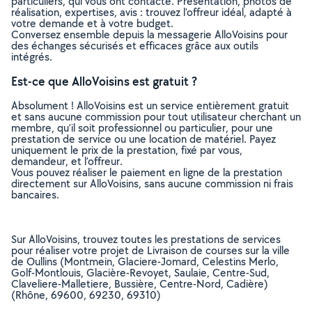
particuliers, qui vous ont contacté. Présentation, photos de
réalisation, expertises, avis : trouvez l'offreur idéal, adapté à
votre demande et à votre budget.
Conversez ensemble depuis la messagerie AlloVoisins pour
des échanges sécurisés et efficaces grâce aux outils
intégrés.
Est-ce que AlloVoisins est gratuit ?
Absolument ! AlloVoisins est un service entièrement gratuit
et sans aucune commission pour tout utilisateur cherchant un
membre, qu’il soit professionnel ou particulier, pour une
prestation de service ou une location de matériel. Payez
uniquement le prix de la prestation, fixé par vous,
demandeur, et l’offreur.
Vous pouvez réaliser le paiement en ligne de la prestation
directement sur AlloVoisins, sans aucune commission ni frais
bancaires.
Sur AlloVoisins, trouvez toutes les prestations de services
pour réaliser votre projet de Livraison de courses sur la ville
de Oullins (Montmein, Glaciere-Jomard, Celestins Merlo,
Golf-Montlouis, Glacière-Revoyet, Saulaie, Centre-Sud,
Claveliere-Malletiere, Bussière, Centre-Nord, Cadière)
(Rhône, 69600, 69230, 69310)