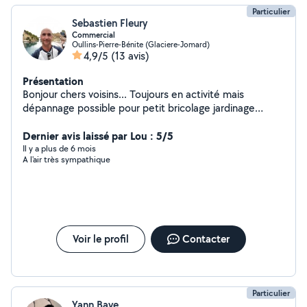
Particulier
Sebastien Fleury
Commercial
Oullins-Pierre-Bénite (Glaciere-Jomard)
4,9/5
(13 avis)
Présentation
Bonjour chers voisins... Toujours en activité mais
dépannage possible pour petit bricolage jardinage
courses gardiennage ... Selon mes disponibilités... Au
plaisir...! Cordialement
Dernier avis laissé par Lou : 5/5
Il y a plus de 6 mois
A l'air très sympathique
Voir le profil
Contacter
Particulier
Yann Baye