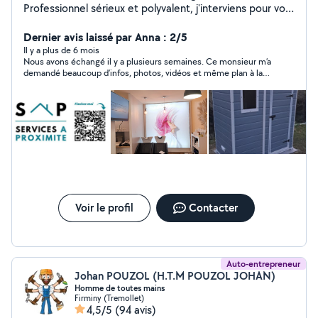
Professionnel sérieux et polyvalent, j'interviens pour vos
travaux : - Placo - Peinture - Petite plomberie -
Électricité - Carrelage & faïence - Montage de meubles
Dernier avis laissé par Anna : 2/5
& cuisines - Travail propre, soigné et durable - Analyse
Il y a plus de 6 mois
Nous avons échangé il y a plusieurs semaines. Ce monsieur m’a
précise de votre besoin - Respect des délais - Conseils
demandé beaucoup d’infos, photos, vidéos et même plan à la
clairs et transparents Chaque chantier est réalisé avec
main que je lui ai fournies et depuis silence radio malgré 3
rigueur et souci du détail. Un projet ? Une réparation ?
relances (lues sur Whatssap) toujours sans réponse. Je ne
Besoin d'un devis rapide ? Contactez-moi (06-84-87-48-
donne pas suite car pas réactif du tout.
10), réponse rapide assurée.
Voir le profil
Contacter
Auto-entrepreneur
Johan POUZOL (H.T.M POUZOL JOHAN)
Homme de toutes mains
Firminy (Tremollet)
4,5/5
(94 avis)