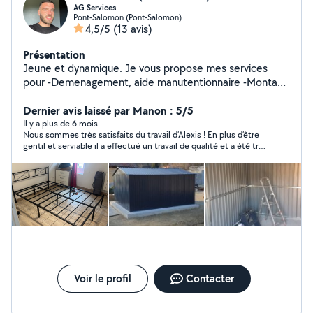
AG Services
Pont-Salomon (Pont-Salomon)
4,5/5
(13 avis)
Présentation
Jeune et dynamique. Je vous propose mes services
pour -Demenagement, aide manutentionnaire -Montage
en meubles kit -Entretien d'espace verts ( tonte de
pelouse,débroussaillage) -Divers petit travaux, bricolage
Dernier avis laissé par Manon : 5/5
-Serveur et barman pour vos événements (mariage,
Il y a plus de 6 mois
Nous sommes très satisfaits du travail d’Alexis ! En plus d’être
anniversaire) Intervention dans le 42/43/69/63 Devis
gentil et serviable il a effectué un travail de qualité et a été très
Gratuit Disponible 24/7
réactif pendant tous nos échanges. Nous le recommandons à
100% et n’hésiterons pas à faire à nouveau appel à ses services.
Merci beaucoup !
Voir le profil
Contacter