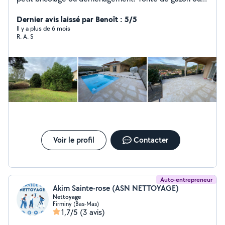
coupe de petite haie ou arbuste. Volontaire et
expérimenté.
Dernier avis laissé par Benoît : 5/5
Il y a plus de 6 mois
R. A. S
Voir le profil
Contacter
Auto-entrepreneur
Akim Sainte-rose (ASN NETTOYAGE)
Nettoyage
Firminy (Bas-Mas)
1,7/5
(3 avis)