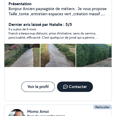
Présentation
Bonjour Ancien paysagiste de métiers . Je vous propose
Taille ,tonte ,entretien espaces vert ,création massif ,
également évacuation de gravats ou autre. mais
également petits travaux d'intérieur ou d'extérieure
Dernier avis laissé par Natalie : 5/5
.Réponse rapide et sérieuse.
Il y a plus de 6 mois
Franck a beaucoup d’atouts: prise d’initiative, sens du service,
ponctualité, efficacité. C’est quelqu’un de jovial qui a permis de
passer un moment plein de convivialité! Je recommande!
Voir le profil
Contacter
Particulier
Momo Amoi