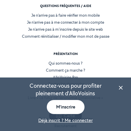
QUESTIONS FRÉQUENTES / AIDE
Je n'arrive pas à faire vérifier mon mobile
Je n'arrive pas à me connecter à mon compte
Je n'arrive pas à m'inscrire depuis le site web
Comment réinitialiser / modifier mon mot de passe
PRÉSENTATION
Qui sommes-nous ?
Comment ça marche ?
AlloVoisins Pro
Toutes les demandes
Connectez-vous pour profiter
Proposer mes services
pleinement d'AlloVoisins
Livre « Le futur de l'économie collaborative »
AlloVoisins en France
M'inscrire
Espace presse
Carte
Partenaires et Grands Comptes
Déjà inscrit ? Me connecter
Recrutement