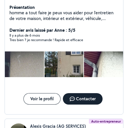
Présentation
homme a tout faire je peux vous aider pour l'entretien
de votre maison, intérieur et extérieur, véhicule,
montage de meuble, et plein d'autre juste me
demander. Je m'adapte au budget des personnes qui
Dernier avis laissé par Anne : 5/5
ont besoin.
Il y a plus de 6 mois
Tres bien ? je recommande ! Rapide et efficace
Voir le profil
Contacter
Auto-entrepreneur
Alexis Gracia (AG SERVICES)