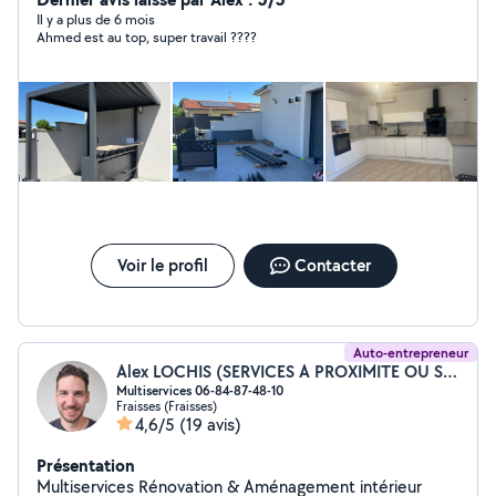
(urgence, changement,etc) Plomberie
Il y a plus de 6 mois
Ahmed est au top, super travail ????
(urgences,sanitaire bouché) Montage de
meuble(chambre ,cuisine équipée ,table) Tringlerie
(rideaux ,étagère ..) Électroménager lave linge, sèche
linge ( dépannage,petit ou gros) Nettoyages :canapé.
Tonte pelouse , arbuste. Déménagement.
Désencombrement vide cave ,garage. Débarrasse tout
électroménager . Pose parquet flottant,bois, ou
stratifié. Livraison dans toute la France !!! Panne diverses
urgente .
Voir le profil
Contacter
Auto-entrepreneur
Alex LOCHIS (SERVICES A PROXIMITE OU SAP)
Multiservices 06-84-87-48-10
Fraisses (Fraisses)
4,6/5
(19 avis)
Présentation
Multiservices Rénovation & Aménagement intérieur