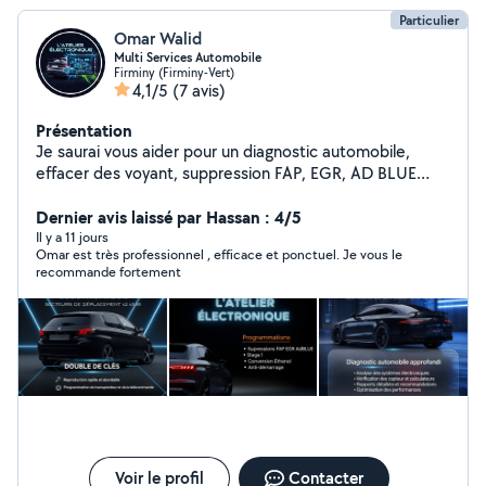
Particulier
Omar Walid
Multi Services Automobile
Firminy (Firminy-Vert)
4,1/5
(7 avis)
Présentation
Je saurai vous aider pour un diagnostic automobile,
effacer des voyant, suppression FAP, EGR, AD BLUE
N'hésitez pas à faire appels à mes services A très
bientôt
Dernier avis laissé par Hassan : 4/5
Il y a 11 jours
Omar est très professionnel , efficace et ponctuel. Je vous le
recommande fortement
Voir le profil
Contacter