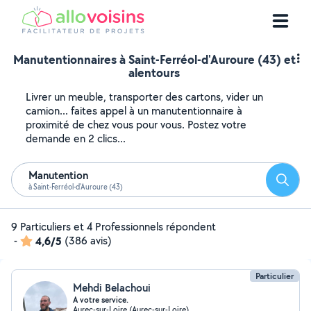
Manutentionnaires à Saint-Ferréol-d'Auroure (43) et
alentours
Livrer un meuble, transporter des cartons, vider un
camion... faites appel à un manutentionnaire à
proximité de chez vous pour vous. Postez votre
demande en 2 clics...
Manutention
Reche
à Saint-Ferréol-d'Auroure (43)
9 Particuliers et 4 Professionnels répondent
-
4,6/5
(386 avis)
Particulier
Mehdi Belachoui
A votre service.
Aurec-sur-Loire (Aurec-sur-Loire)