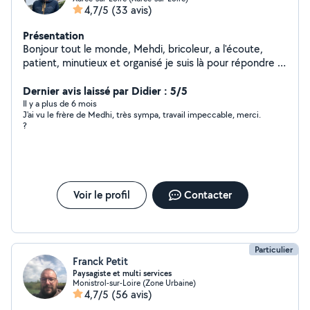
4,7/5
(33 avis)
Présentation
Bonjour tout le monde, Mehdi, bricoleur, a l'écoute,
patient, minutieux et organisé je suis là pour répondre à
vos besoins en tout genre(petits bricolage, tonte, taille
de haie, jardinage, peinture, tapisserie, pose de
Dernier avis laissé par Didier : 5/5
parquet, repassage, ménage, déménagement...).
Il y a plus de 6 mois
J'ai vu le frère de Medhi, très sympa, travail impeccable, merci.
N'hésitez pas à me contactez, je serai ravi d'échanger
?
avec vous. Au plaisir.
Voir le profil
Contacter
Particulier
Franck Petit
Paysagiste et multi services
Monistrol-sur-Loire (Zone Urbaine)
4,7/5
(56 avis)