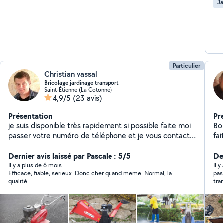
Ja
Particulier
Christian vassal
Bricolage jardinage transport
Saint-Étienne (La Cotonne)
4,9/5
(23 avis)
Présentation
Pr
je suis disponible très rapidement si possible faite moi
Bo
passer votre numéro de téléphone et je vous contact
fa
merci
déchets g
Dernier avis laissé par Pascale : 5/5
élag
De
Con
Il y a plus de 6 mois
Il 
Efficace, fiable, serieux. Donc cher quand meme. Normal, la
pas
ci
qualité.
tra