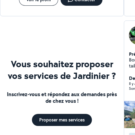
Pr
Bo
Vous souhaitez proposer
tai
pr
vos services de Jardinier ?
enfants. N'hésite
Der
Me
Il 
Son
Inscrivez-vous et répondez aux demandes près
de chez vous !
Proposer mes services