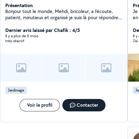
Présentation
Pr
Bonjour tout le monde, Mehdi, bricoleur, a l'écoute,
Je m'a
patient, minutieux et organisé je suis là pour répondre à
en f
vos besoins en tout genre(petits bricolage, tonte, taille
pe
de haie, jardinage, peinture, tapisserie, pose de
Dernier avis laissé par Chafik : 4/5
profession
De
parquet, repassage, ménage, déménagement...).
con
Il y a plus de 6 mois
Il y
très réactif
J'ai
N'hésitez pas à me contactez, je serai ravi d'échanger
Je 
avec vous. Au plaisir.
et
; 
bâ
Jardinage
Ja
Voir le profil
Contacter