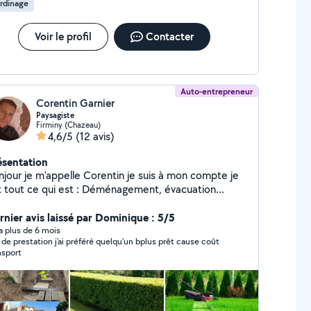
rdinage
Voir le profil
Contacter
Auto-entrepreneur
Corentin Garnier
Paysagiste
Firminy (Chazeau)
4,6/5
(12 avis)
ésentation
njour je m'appelle Corentin je suis à mon compte je
it tout ce qui est : Déménagement, évacuation
ravats Entretien d'espaces vert (tonte, taille
age et abattage d'arbres) Netoyage façade
rnier avis laissé par Dominique : 5/5
tact au : zéro six zéro deux soixante treize
y a plus de 6 mois
 de prestation j'ai préféré quelqu'un bplus prêt cause coût
nquante deux quatre vingt quatre
nsport