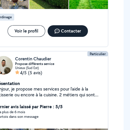
rdinage
Voir le profil
Contacter
Particulier
Corentin Chaudier
Propose différents service
Unieux (Sud Est)
4/5
(5 avis)
ésentation
jour, je propose mes services pour l'aide à la
isserie ou encore à la cuisine. 2 métiers qui sont
 métiers principaux. Pour le reste, je suis très abile,
igneux donc je propose mes services également
nier avis laissé par Pierre : 5/5
ur du ménage, du repassage, entretien d'espaces
y a plus de 6 mois
rtois dans son message
rts, debarassement de maison, déménagement et
res...