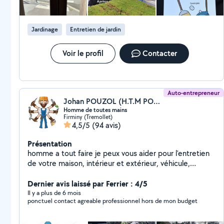
Jardinage
Entretien de jardin
Voir le profil
Contacter
Auto-entrepreneur
Johan POUZOL (H.T.M POUZOL JOHAN)
Homme de toutes mains
Firminy (Tremollet)
4,5/5
(94 avis)
Présentation
homme a tout faire je peux vous aider pour l'entretien
de votre maison, intérieur et extérieur, véhicule,
montage de meuble, et plein d'autre juste me
demander. Je m'adapte au budget des personnes qui
Dernier avis laissé par Ferrier : 4/5
ont besoin.
Il y a plus de 6 mois
ponctuel contact agreable professionnel hors de mon budget