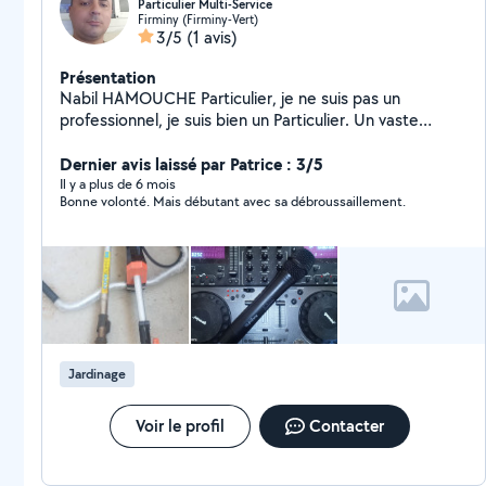
Particulier Multi-Service
Firminy (Firminy-Vert)
3/5
(1 avis)
Présentation
Nabil HAMOUCHE Particulier, je ne suis pas un
professionnel, je suis bien un Particulier. Un vaste
service aux particulier, service aux personne, travaux de
bricolage, jardinage, Nettoyage extérieur des
Dernier avis laissé par Patrice : 3/5
véhicules, cours de la langue Arabe pour les débutants
Il y a plus de 6 mois
Bonne volonté. Mais débutant avec sa débroussaillement.
intéressés, montage vidéo, photographe pour tout
événement fête ou autre, Photocopie, Imprimé noir et
blanc en couleur et scané vous documents, envoi de
vous Emails, Location de films/DVD, DJ multi musique
disck jocky sur commande, ect.... à me consulter par
téléphone au 06-78-87-13-97 ou via le site Allovoisin.
Jardinage
Voir le profil
Contacter