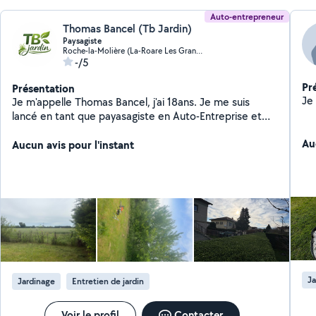
Auto-entrepreneur
Thomas Bancel (Tb Jardin)
Paysagiste
Roche-la-Molière (La-Roare Les Granges)
-/5
Pr
Présentation
Je m'appelle Thomas Bancel, j'ai 18ans. Je me suis
lancé en tant que payasagiste en Auto-Entreprise et
CESU. Je vous propose mes services pour la taille, la
Au
tonte, nettoyage de terrasse, petite plantation et
Aucun avis pour l'instant
rabattage.
Ja
Jardinage
Entretien de jardin
Voir le profil
Contacter