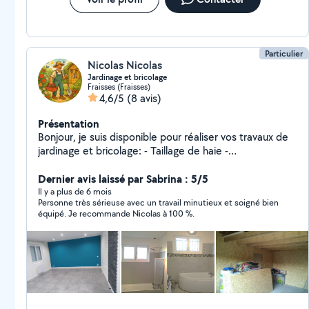
Particulier
Nicolas Nicolas
Jardinage et bricolage
Fraisses (Fraisses)
4,6/5
(8 avis)
Présentation
Bonjour, je suis disponible pour réaliser vos travaux de
jardinage et bricolage: - Taillage de haie -
Débroussaillage - Bricolage divers (dépannage,
montage de meubles, etc...) - Entretien de jardin Je
Dernier avis laissé par Sabrina : 5/5
suis équipé de tout le matériel nécessaire. Etudie
Il y a plus de 6 mois
Personne très sérieuse avec un travail minutieux et soigné bien
toute proposition et me déplace pour effectuer un
équipé. Je recommande Nicolas à 100 %.
devis gratuit Paiement en CESU (Chèque Emploi
Service Universel) accepté