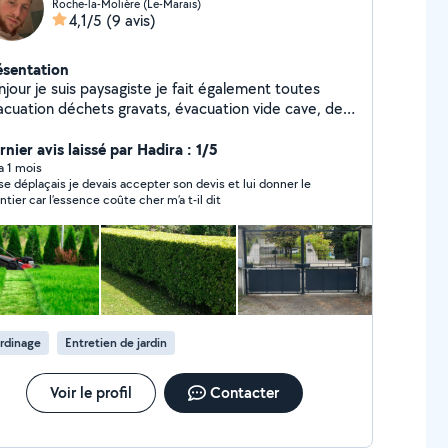
Roche-la-Molière (Le-Marais)
4,1/5
(9 avis)
ésentation
jour je suis paysagiste je fait également toutes
acuation déchets gravats, évacuation vide cave, de
 pose de volets roulant, pose de parquet, pose de
elage et divers petite bricoles Contact : zéro six,
nier avis laissé par Hadira : 1/5
o deux, soixante treize, cinquante deux, quatre vingt
 a 1 mois
l se déplaçais je devais accepter son devis et lui donner le
attre
ntier car l’essence coûte cher m’a t-il dit
rdinage
Entretien de jardin
Voir le profil
Contacter