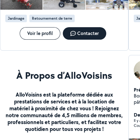
Jardinage
Retournement de terre
Ja
Voir le profil
Contacter
À Propos d’AlloVoisins
Pr
AlloVoisins est la plateforme dédiée aux
Bon
prestations de services et à la location de
pât
matériel à proximité de chez vous ! Rejoignez
mes
notre communauté de 4,5 millions de membres,
so
Der
po
Il 
professionnels et particuliers, et facilitez votre
Cou
ve
quotidien pour tous vos projets !
aut