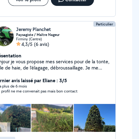
Particulier
Jeremy Planchet
Paysagiste / Maître Nageur
Firminy (Centre)
4,3/5
(6 avis)
ésentation
njour je vous propose mes services pour de la tonte,
lle de haie, de l'élagage, débroussaillage. Je me
opose aussi pour des leçons de natation pour
z pas à me contacter par téléphone.
nier avis laissé par Eliane : 3/5
rci à bientôt
y a plus de 6 mois
 profil ne me convenait pas mais bon contact