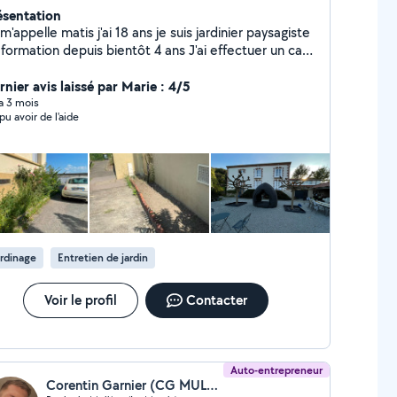
ésentation
ppelle matis j'ai 18 ans je suis jardinier paysagiste
ormation depuis bientôt 4 ans J'ai effectuer un cap
ndant 2 ans et je suit actuellement un brevet
nel Je suis disponible pour toutes taches
rnier avis laissé par Marie : 4/5
cernant le jardinage et les petit travaux extérieur,
 a 3 mois
 pu avoir de l'aide
peut effectuer des travaux tels que taille de haies
 de petits arbuste ; petit élagage ; tonte de pelouse
désherbage ; création de petits massifs ; pose de
ches
rdinage
Entretien de jardin
Voir le profil
Contacter
Auto-entrepreneur
Corentin Garnier (CG MULTI SERVICES)