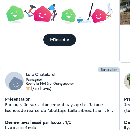
M'inscrire
Particulier
Loïc Chatelard
Paysagiste
Roche-la-Molière (Grangeneuve)
1/5
(1 avis)
Présentation
Pr
Bonjours, Je suis actuellement paysagiste. J'ai une
Je
licence. Je réalise de l'abattage taille arbres, haie ... Et
(t
de la petite maçonnerie.
ha
Dernier avis laissé par Isoux : 1/5
bo
De
mas
Il y a plus de 6 mois
Il 