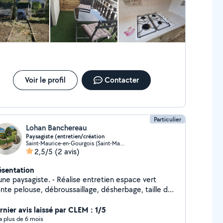
Voir le profil
Contacter
Particulier
Lohan Banchereau
Paysagiste (entretien/création
Saint-Maurice-en-Gourgois (Saint-Maurice-en-Gourgois)
2,5/5
(2 avis)
ésentation
une paysagiste. - Réalise entretien espace vert
onte pelouse, débroussaillage, désherbage, taille de
ie). -Aménagement de vos extérieurs (pose de
rdure, création massif, plantation, pose de bâche
rnier avis laissé par CLEM : 1/5
sif).
y a plus de 6 mois