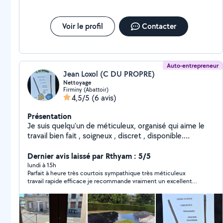
Voir le profil
Contacter
Auto-entrepreneur
Jean Loxol (C DU PROPRE)
Nettoyage
Firminy (Abattoir)
4,5/5
(6 avis)
Présentation
Je suis quelqu'un de méticuleux, organisé qui aime le
travail bien fait , soigneux , discret , disponible.
J'effectue du nettoyage tels que : - entretien de
domicile - lavage de vitres - nettoyage avant état des
Dernier avis laissé par Rthyam : 5/5
lieux - nettoyage moquette - conciergerie - nettoyage
lundi à 15h
Parfait à heure très courtois sympathique très méticuleux
de terrasses à la haute pression Devis gratuit Je reste
travail rapide efficace je recommande vraiment un excellent
disponible pour toutes demande.
travail malgré la chaleur vraiment à garder le contact pour
d'autres intervention je recommande vraiment si vous voulez
un bon travaille précis et très agréable vraiment et très genti
sympa hésité pas vraiment.