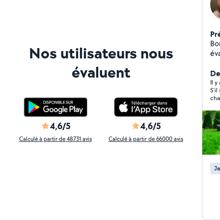
Pr
Bon
Nos utilisateurs nous
év
la
évaluent
carr
Der
zér
Il y
S’i
qu
cha
4,6/5
4,6/5
Calculé à partir de 48731 avis
Calculé à partir de 66000 avis
Ja