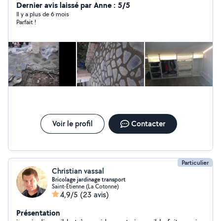
diverses compétences en mécanique Auto. Minutieux,
Dernier avis laissé par Anne : 5/5
organisé, sérieux et outillé, je suis disponible !
Il y a plus de 6 mois
Parfait !
Voir le profil
Contacter
Particulier
Christian vassal
Bricolage jardinage transport
Saint-Étienne (La Cotonne)
4,9/5
(23 avis)
Présentation