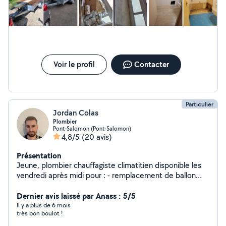
21h 7 jours sur 7 MED-K BRICOLAGE ET MANUTENTION
Travail consciencieux et rigoureux
Voir le profil
Contacter
Particulier
Jordan Colas
Plombier
Pont-Salomon (Pont-Salomon)
4,8/5
(20 avis)
Présentation
Jeune, plombier chauffagiste climatitien disponible les
vendredi après midi pour : - remplacement de ballon
électrique ou thermodynamique . - entretien de pompe
à chaleur air/air ou air/eau ou géothermique. -
Dernier avis laissé par Anass : 5/5
changement de mécanisme de wc et ou flotteur. -
Il y a plus de 6 mois
très bon boulot !
changement de robinet. - joint d'étanchéité bac à
douche ou baignoire.