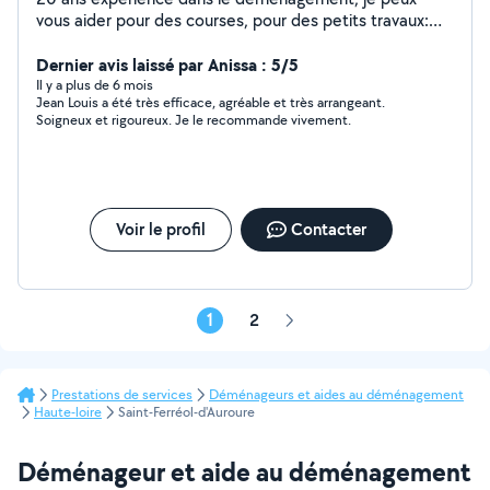
vous aider pour des courses, pour des petits travaux:
jardinage, montage de meubles, courses à domicile,
déplacement à rdv ou autres, petits travaux d'
Dernier avis laissé par Anissa : 5/5
aménagement, genre peinture, tapisserie, organisation
Il y a plus de 6 mois
Jean Louis a été très efficace, agréable et très arrangeant.
pour déménagement et autre me contacter.
Soigneux et rigoureux. Je le recommande vivement.
Voir le profil
Contacter
1
2
Page
suivante
Prestations de services
Déménageurs et aides au déménagement
Haute-loire
Saint-Ferréol-d'Auroure
Déménageur et aide au déménagement