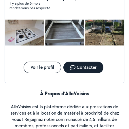
du ménage, du repassage, entretien d'espaces verts,
Il y a plus de 6 mois
rendez-vous pas respecté
debarassement de maison, déménagement et autres...
Voir le profil
Contacter
À Propos d’AlloVoisins
AlloVoisins est la plateforme dédiée aux prestations de
services et à la location de matériel à proximité de chez
vous ! Rejoignez notre communauté de 4,5 millions de
membres, professionnels et particuliers, et facilitez