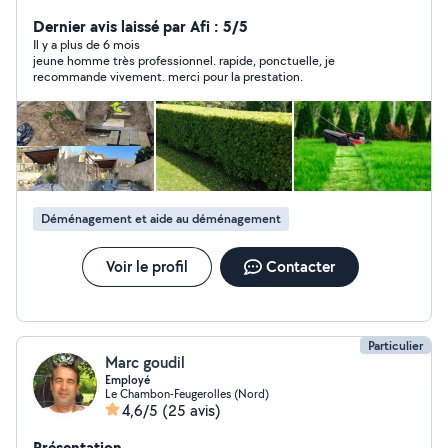
déchets gravats Entretien d'espaces vert (tonte, taille
élagage et abattage d'arbres) Netoyage façade
Dernier avis laissé par Afi : 5/5
Contact au : zéro six zéro deux soixante treize cinquante
Il y a plus de 6 mois
jeune homme très professionnel. rapide, ponctuelle, je
deux quatre vingt quatre
recommande vivement. merci pour la prestation.
Déménagement et aide au déménagement
Voir le profil
Contacter
Particulier
Marc goudil
Employé
Le Chambon-Feugerolles (Nord)
4,6/5
(25 avis)
Présentation