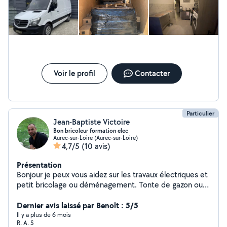
Voir le profil
Contacter
Particulier
Jean-Baptiste Victoire
Bon bricoleur formation elec
Aurec-sur-Loire (Aurec-sur-Loire)
4,7/5
(10 avis)
Présentation
Bonjour je peux vous aidez sur les travaux électriques et
petit bricolage ou déménagement. Tonte de gazon ou
coupe de petite haie ou arbuste. Volontaire et
expérimenté.
Dernier avis laissé par Benoît : 5/5
Il y a plus de 6 mois
R. A. S