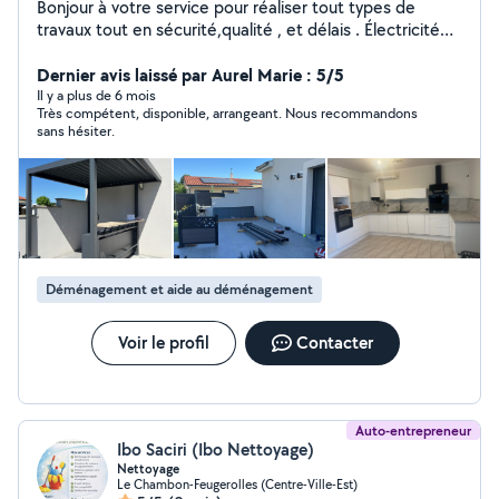
Bonjour à votre service pour réaliser tout types de
travaux tout en sécurité,qualité , et délais . Électricité
(prise,tableau électrique, luminaires,inter,etc..)ancien ,
neuf. Volet roulant ( manuel, ou électrique ) Serrurier.
Dernier avis laissé par Aurel Marie : 5/5
(urgence, changement,etc) Plomberie
Il y a plus de 6 mois
Très compétent, disponible, arrangeant. Nous recommandons
(urgences,sanitaire bouché) Montage de
sans hésiter.
meuble(chambre ,cuisine équipée ,table) Tringlerie
(rideaux ,étagère ..) Électroménager lave linge, sèche
linge ( dépannage,petit ou gros) Nettoyages :canapé.
Tonte pelouse , arbuste. Déménagement.
Désencombrement vide cave ,garage. Débarrasse tout
électroménager . Pose parquet flottant,bois, ou
stratifié. Livraison dans toute la France !!! Panne diverses
Déménagement et aide au déménagement
urgente .
Voir le profil
Contacter
Auto-entrepreneur
Ibo Saciri (Ibo Nettoyage)
Nettoyage
Le Chambon-Feugerolles (Centre-Ville-Est)