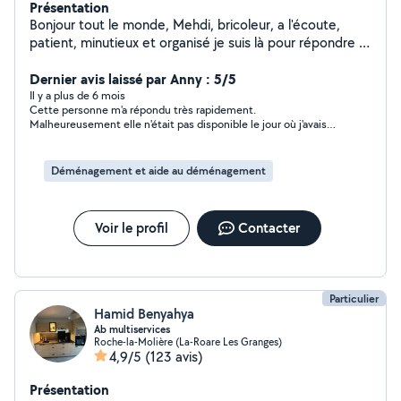
Présentation
Bonjour tout le monde, Mehdi, bricoleur, a l'écoute,
patient, minutieux et organisé je suis là pour répondre à
vos besoins en tout genre(petits bricolage, tonte, taille
de haie, jardinage, peinture, tapisserie, pose de
Dernier avis laissé par Anny : 5/5
parquet, repassage, ménage, déménagement...).
Il y a plus de 6 mois
Cette personne m'a répondu très rapidement.
N'hésitez pas à me contactez, je serai ravi d'échanger
Malheureusement elle n'était pas disponible le jour où j'avais
avec vous. Au plaisir.
besoin
Déménagement et aide au déménagement
Voir le profil
Contacter
Particulier
Hamid Benyahya
Ab multiservices
Roche-la-Molière (La-Roare Les Granges)
4,9/5
(123 avis)
Présentation