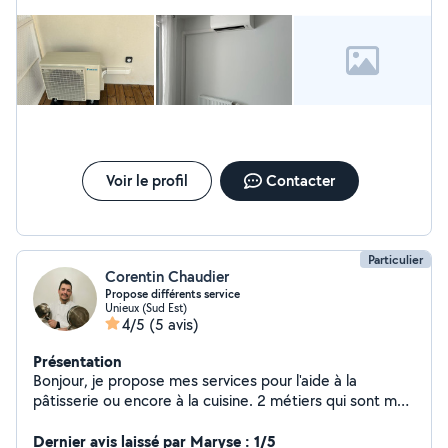
Voir le profil
Contacter
Particulier
Corentin Chaudier
Propose différents service
Unieux (Sud Est)
4/5
(5 avis)
Présentation
Bonjour, je propose mes services pour l'aide à la
pâtisserie ou encore à la cuisine. 2 métiers qui sont mes
métiers principaux. Pour le reste, je suis très abile,
soigneux donc je propose mes services également pour
Dernier avis laissé par Maryse : 1/5