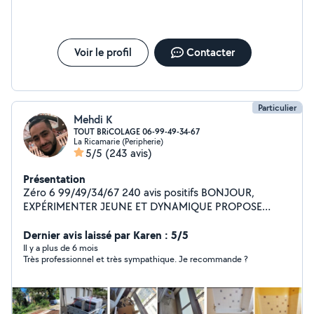
Voir le profil
Contacter
Particulier
Mehdi K
TOUT BRiCOLAGE 06-99-49-34-67
La Ricamarie (Peripherie)
5/5
(243 avis)
Présentation
Zéro 6 99/49/34/67 240 avis positifs BONJOUR,
EXPÉRIMENTER JEUNE ET DYNAMIQUE PROPOSE
TOUT TYPE DE TRAVAUX. Équiper de véhicule en
conséquence - Évacuation divers déchetterie - Tonte de
Dernier avis laissé par Karen : 5/5
pelouse - Débroussaillage divers - Manutention divers -
Il y a plus de 6 mois
Très professionnel et très sympathique. Je recommande ?
Pose de parquet flottant - Installation électrique (BTS
Élec) - Nombreux bricolage voir photos - Pose de
grillage souple et rigide - Montage de meuble en kit (++)
- Nettoyage intérieur extérieur voiture Joignable de 8h à