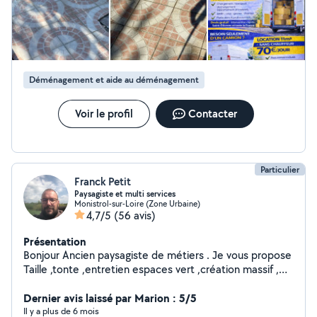
Déménagement et aide au déménagement
Voir le profil
Contacter
Particulier
Franck Petit
Paysagiste et multi services
Monistrol-sur-Loire (Zone Urbaine)
4,7/5
(56 avis)
Présentation
Bonjour Ancien paysagiste de métiers . Je vous propose
Taille ,tonte ,entretien espaces vert ,création massif ,
également évacuation de gravats ou autre. mais
également petits travaux d'intérieur ou d'extérieure
Dernier avis laissé par Marion : 5/5
.Réponse rapide et sérieuse.
Il y a plus de 6 mois