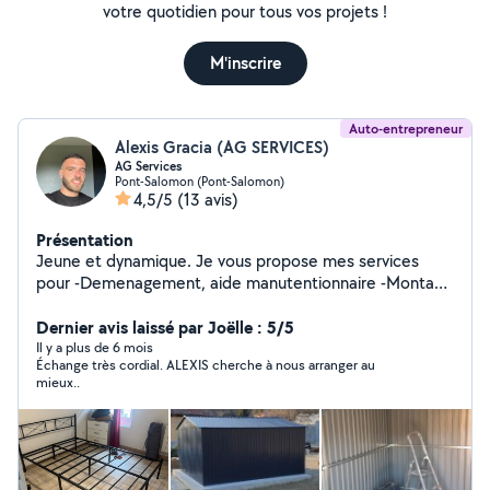
votre quotidien pour tous vos projets !
M'inscrire
Auto-entrepreneur
Alexis Gracia (AG SERVICES)
AG Services
Pont-Salomon (Pont-Salomon)
4,5/5
(13 avis)
Présentation
Jeune et dynamique. Je vous propose mes services
pour -Demenagement, aide manutentionnaire -Montage
en meubles kit -Entretien d'espace verts ( tonte de
pelouse,débroussaillage) -Divers petit travaux, bricolage
Dernier avis laissé par Joëlle : 5/5
-Serveur et barman pour vos événements (mariage,
Il y a plus de 6 mois
Échange très cordial. ALEXIS cherche à nous arranger au
anniversaire) Intervention dans le 42/43/69/63 Devis
mieux..
Gratuit Disponible 24/7