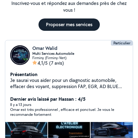
Inscrivez-vous et répondez aux demandes près de chez
vous !
Proposer mes services
Particulier
Omar Walid
Multi Services Automobile
Firminy (Firminy-Vert)
4,1/5
(7 avis)
Présentation
Je saurai vous aider pour un diagnostic automobile,
effacer des voyant, suppression FAP, EGR, AD BLUE
N'hésitez pas à faire appels à mes services A très
bientôt
Dernier avis laissé par Hassan : 4/5
Il y a 13 jours
Omar est très professionnel , efficace et ponctuel. Je vous le
recommande fortement