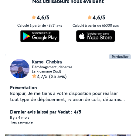
Nos utilisateurs nous évaluent
4,6/5
4,6/5
Calculé à partir de 48731 avis
Calculé à partir de 66000 avis
Particulier
Kamel Chebira
Déménagement, débarras
La Ricamarie (Sud)
4,7/5
(23 avis)
Présentation
Bonjour, Je me tiens à votre disposition pour réaliser
tout type de déplacement, livraison de colis, débarras
de meuble ou d'encombrants, nettoyage de jardin ou
Dernier avis laissé par Vedat : 4/5
petit bricolage. À bientôt
Il y a 4 mois
Tres serviable